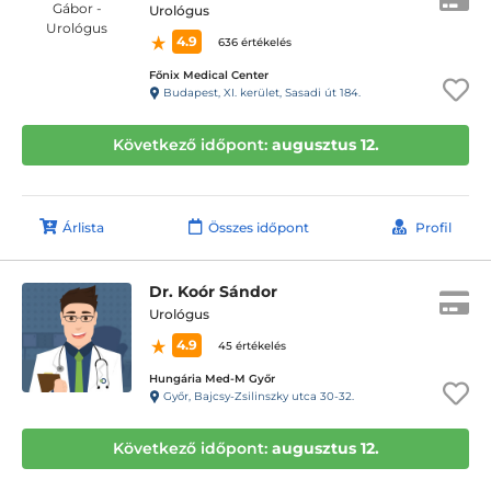
Urológus
4.9
636 értékelés
Főnix Medical Center
Budapest, XI. kerület, Sasadi út 184.
Következő időpont:
augusztus 12.
Árlista
Összes időpont
Profil
Dr. Koór Sándor
Urológus
4.9
45 értékelés
Hungária Med-M Győr
Győr, Bajcsy-Zsilinszky utca 30-32.
Következő időpont:
augusztus 12.