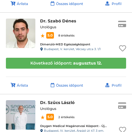
Árlista
Összes időpont
Profil
Dr. Szabó Dénes
Urológus
5.0
8 értékelés
Dimenzió-MED Egészségközpont
Budapest, V. kerület, Vécsey utca 3. 1/1
Következő időpont:
augusztus 12.
Árlista
Összes időpont
Profil
Dr. Szűcs László
Urológus
5.0
2 értékelés
Oxygen Medical Magánorvosi Központ - Újpest
Budapest, IV. kerület, Árpád út 47. 3 em.