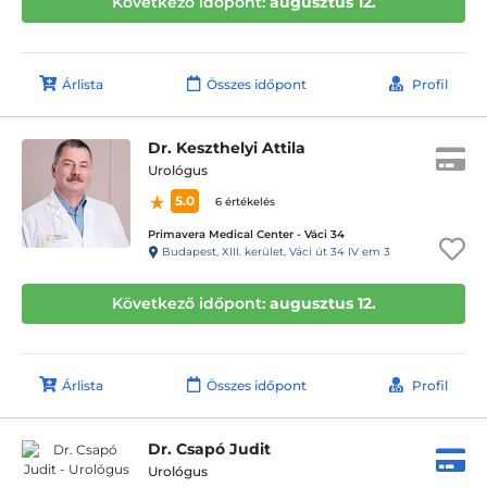
Következő időpont:
augusztus 12.
Árlista
Összes időpont
Profil
Dr. Keszthelyi Attila
Urológus
5.0
6 értékelés
Primavera Medical Center - Váci 34
Budapest, XIII. kerület, Váci út 34 IV em 3
Következő időpont:
augusztus 12.
Árlista
Összes időpont
Profil
Dr. Csapó Judit
Urológus