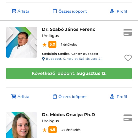
Árlista
Összes időpont
Profil
Dr. Szabó János Ferenc
Urológus
5.0
1 értékelés
Medalpin Medical Center Budapest
Budapest, X. kerület, Szállás utca 24
Következő időpont:
augusztus 12.
Árlista
Összes időpont
Profil
Dr. Módos Orsolya Ph.D
Urológus
4.9
47 értékelés