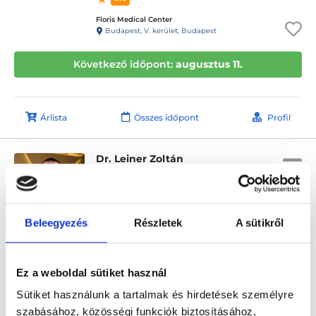
Floris Medical Center
Budapest, V. kerület, Budapest
Következő időpont:
augusztus 11.
Árlista
Összes időpont
Profil
Dr. Leiner Zoltán
Urológus
4.9
20 értékelés
Geomedical Egészségügyi Központ
Beleegyezés
Részletek
A sütikről
Budapest, VI. kerület, Jókai utca 6.
Következő időpont:
augusztus 11.
Ez a weboldal sütiket használ
Sütiket használunk a tartalmak és hirdetések személyre
szabásához, közösségi funkciók biztosításához,
Árlista
Összes időpont
Profil