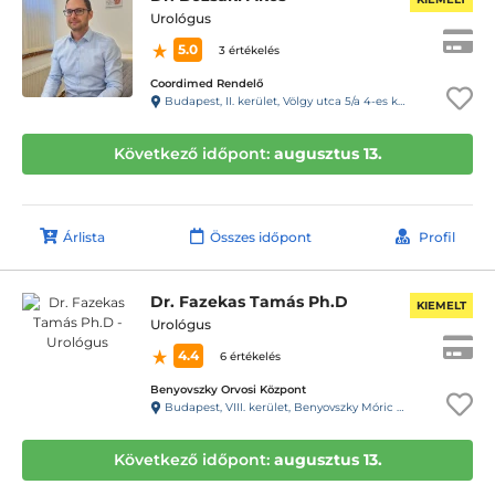
Urológus
5.0
3 értékelés
Coordimed Rendelő
Budapest, II. kerület, Völgy utca 5/a 4-es kapucsengő második épület.
Következő időpont:
augusztus 13.
Árlista
Összes időpont
Profil
Dr. Fazekas Tamás Ph.D
KIEMELT
Urológus
4.4
6 értékelés
Benyovszky Orvosi Központ
Budapest, VIII. kerület, Benyovszky Móric utca 10.
Következő időpont:
augusztus 13.