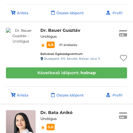
Árlista
Összes időpont
Profil
Dr. Bauer Gusztáv
Urológus
4.9
37 értékelés
Belvárosi Egészségcentrum
Budapest, XIII. kerület, Balzac utca 11.
Következő időpont:
holnap
Árlista
Összes időpont
Profil
Dr. Bata Anikó
Urológus
0.0