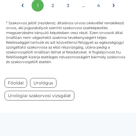
‹
›
1
2
3
...
4
* Szakorvos jelölt (rezidens): általános orvosi oklevéllel rendelkező
orvos, aki jogszabályok szerinti szakorvosi szakképesítés
megszerzésére irányuló képzésben vesz részt. Ezen orvosok által
önállóan nem végezhető szakmai tevékenységért teljes
felelősséggel tartozik és azt közvetlenül felügyeli az egészségügyi
szolgáltató szakorvosa az első részvizsgáig, utána pedig a
szakorvosjelölt önállóan láthat el feladatokat. A foglaljorvost.hu
felelősségét kizárja esetleges névazonosságért bármely szakorvos
és szakorvosjelölt esetén.
Főoldal
Urológus
Urológiai szakorvosi vizsgálat