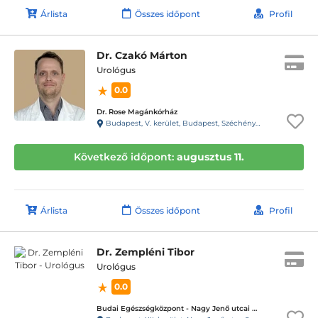
Árlista
Összes időpont
Profil
Dr. Czakó Márton
Urológus
0.0
Dr. Rose Magánkórház
Budapest, V. kerület, Budapest, Széchényi tér 7/8. (volt Roosevelt tér) C torony
Következő időpont:
augusztus 11.
Árlista
Összes időpont
Profil
Dr. Zempléni Tibor
Urológus
0.0
Budai Egészségközpont - Nagy Jenő utcai magánrendelők