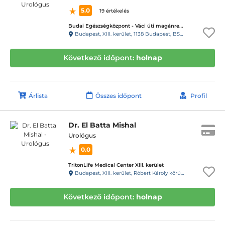
5.0
19 értékelés
Budai Egészségközpont - Váci úti magánrendelők
Budapest, XIII. kerület, 1138 Budapest, BSR Center, Váci út 135-139.
Következő időpont:
holnap
Árlista
Összes időpont
Profil
Dr. El Batta Mishal
Urológus
0.0
TritonLife Medical Center XIII. kerület
Budapest, XIII. kerület, Róbert Károly körút 64.
Következő időpont:
holnap