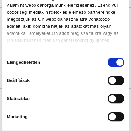
valamint weboldalforgalmunk elemzéséhez. Ezenkívül
közösségi média-, hirdető- és elemező partnereinkkel
Dr. Horváth László
megosztjuk az Ön weboldalhasználatra vonatkozó
Urológus
adatait, akik kombinálhatják az adatokat más olyan
5.0
5 értékelés
adatokkal, amelyeket Ön adott meg számukra vagy az
Árvai Medical Center
Ön által használt más szolgáltatásokból gyűjtöttek.
Budapest, XVI. kerület, Nyílhegy u. 4.
Cookie
Hozzájárulás
Következő időpont:
augusztus 11.
szabályzat:
https://foglaljorvost.hu/info/foglaljorvost-
Elengedhetetlen
kiválasztása
hu-cookie-szabalyzat/
Árlista
Összes időpont
Profil
Beállítások
Dr. Erdélyi Balázs
Statisztikai
Urológus
4.9
71 értékelés
Marketing
TritonLife Medical Center Eger
Eger, Törvényház u. 4.