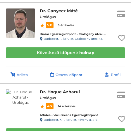
Dr. Ganyecz Máté
Urológus
5.0
3 értékelés
Budai Egészségközpont - Csalogány utcai magánrendelők
Budapest, II. kerület, Csalogány utca 43.
Következő időpont:
holnap
Árlista
Összes időpont
Profil
Dr. Hoque Azharul
Urológus
4.7
14 értékelés
Affidea - Váci Greens Egészségközpont
Budapest, XIII. kerület, Föveny u. 4-6