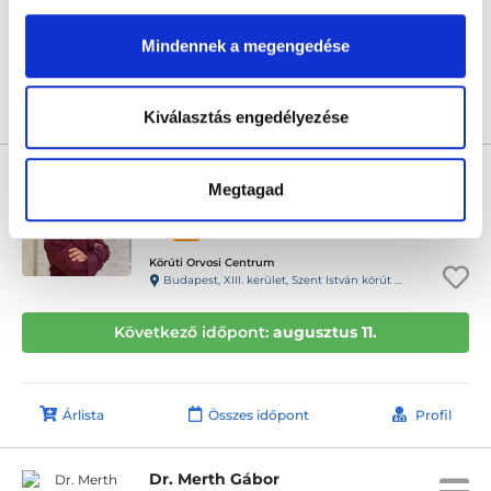
Következő időpont:
augusztus 11.
Mindennek a megengedése
Árlista
Összes időpont
Profil
Kiválasztás engedélyezése
Dr. Sulya Bálint
Megtagad
Urológus
4.7
56 értékelés
Körúti Orvosi Centrum
Budapest, XIII. kerület, Szent István körút 24.
Következő időpont:
augusztus 11.
Árlista
Összes időpont
Profil
Dr. Merth Gábor