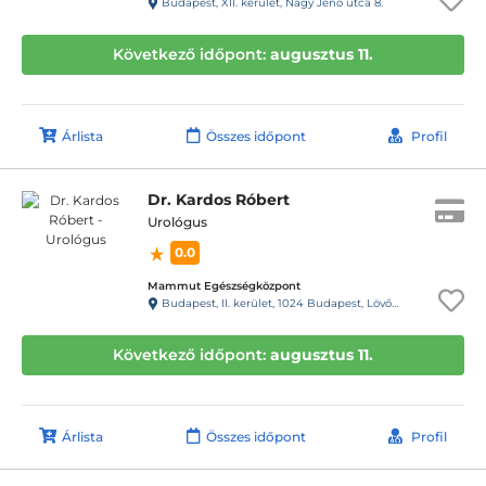
Budapest, XII. kerület, Nagy Jenő utca 8.
Következő időpont:
augusztus 11.
Árlista
Összes időpont
Profil
Dr. Kardos Róbert
Urológus
0.0
Mammut Egészségközpont
Budapest, II. kerület, 1024 Budapest, Lövőház utca 1-5. Mammut II., 4. emelet
Következő időpont:
augusztus 11.
Árlista
Összes időpont
Profil