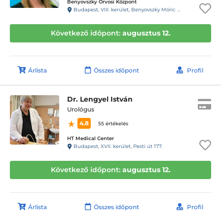
Benyovszky Orvosi Központ
Budapest, VIII. kerület, Benyovszky Móric utca 10.
Következő időpont:
augusztus 12.
Árlista
Összes időpont
Profil
Dr. Lengyel István
Urológus
4.8
55 értékelés
HT Medical Center
Budapest, XVII. kerület, Pesti út 177.
Következő időpont:
augusztus 12.
Árlista
Összes időpont
Profil