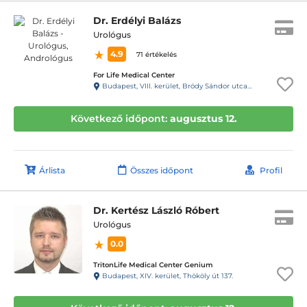
Dr. Erdélyi Balázs
Urológus
4.9
71 értékelés
For Life Medical Center
Budapest, VIII. kerület, Bródy Sándor utca 28. 1.lépcsőház, fsz. 2.
Következő időpont:
augusztus 12.
Árlista
Összes időpont
Profil
Dr. Kertész László Róbert
Urológus
0.0
TritonLife Medical Center Genium
Budapest, XIV. kerület, Thököly út 137.