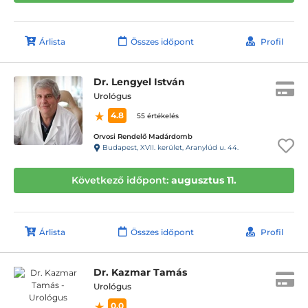
Árlista
Összes időpont
Profil
Dr. Lengyel István
Urológus
4.8
55 értékelés
Orvosi Rendelő Madárdomb
Budapest, XVII. kerület, Aranylúd u. 44.
Következő időpont:
augusztus 11.
Árlista
Összes időpont
Profil
Dr. Kazmar Tamás
Urológus
0.0