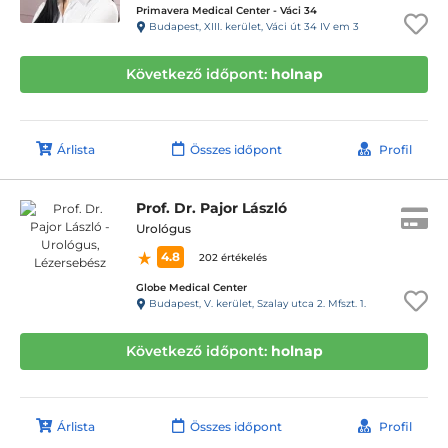
Primavera Medical Center - Váci 34
Budapest, XIII. kerület, Váci út 34 IV em 3
Következő időpont:
holnap
Árlista
Összes időpont
Profil
Prof. Dr. Pajor László
Urológus
4.8
202 értékelés
Globe Medical Center
Budapest, V. kerület, Szalay utca 2. Mfszt. 1.
Következő időpont:
holnap
Árlista
Összes időpont
Profil