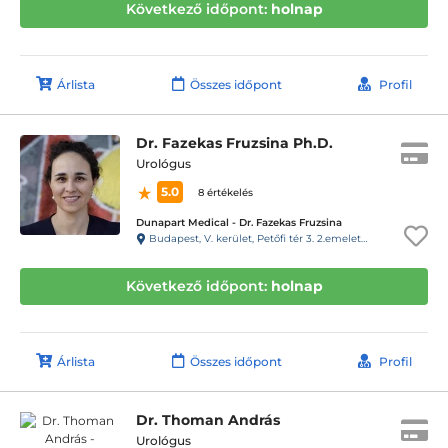
Következő időpont:
holnap
Árlista
Összes időpont
Profil
Dr. Fazekas Fruzsina Ph.D.
Urológus
5.0
8 értékelés
Dunapart Medical - Dr. Fazekas Fruzsina
Budapest, V. kerület, Petőfi tér 3. 2.emelet 4 ajtó 27-es kapucsengő BALRA az “A”lépcsőház”
Következő időpont:
holnap
Árlista
Összes időpont
Profil
Dr. Thoman András
Urológus