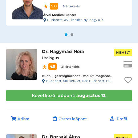
5.0
3 értékelés
Coordimed Rendelő
Budapest, II. kerület, Völgy utca 5/a 4-es kapucsengő második épü
Dr. Hagymási Nóra
KIEMELT
Urológus
4.9
31 értékelés
Budai Egészségközpont - Váci úti magánrendelők
Budapest, XIII. kerület, 1138 Budapest, BSR Center, Váci út 135-139.
Következő időpont:
augusztus 13.
Árlista
Összes időpont
Profil
Dr. Bozsaki Ákos
KIEMELT