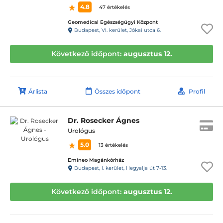
4.8
47 értékelés
Geomedical Egészségügyi Központ
Budapest, VI. kerület, Jókai utca 6.
Következő időpont:
augusztus 12.
Árlista
Összes időpont
Profil
Dr. Rosecker Ágnes
Urológus
5.0
13 értékelés
Emineo Magánkórház
Budapest, I. kerület, Hegyalja út 7-13.
Következő időpont:
augusztus 12.