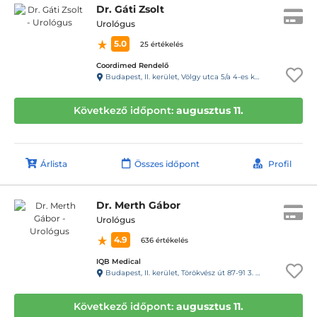
Dr. Gáti Zsolt
Urológus
5.0
25 értékelés
Coordimed Rendelő
Budapest, II. kerület, Völgy utca 5/a 4-es kapucsengő második épület.
Következő időpont:
augusztus 11.
Árlista
Összes időpont
Profil
Dr. Merth Gábor
Urológus
4.9
636 értékelés
IQB Medical
Budapest, II. kerület, Törökvész út 87-91 3. emelet 220 (Rózsadomb center a posta mellett)
Következő időpont:
augusztus 11.