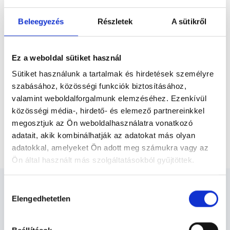
Előző
Orvostudományi Karán szerzett általános
orvosi diplomát, ezt követően 2012-ben
Beleegyezés
Részletek
A sütikről
urológiából tett szakvizsgát.
Magánrendelésén az...
* Szakorvos jelölt (rezidens): általános orvosi oklevéllel rendelkező
orvos, aki jogszabályok szerinti szakorvosi szakképesítés
megszerzésére irányuló képzésben vesz részt. Ezen orvosok által
Ez a weboldal sütiket használ
önállóan nem végezhető szakmai tevékenységért teljes
felelősséggel tartozik és azt közvetlenül felügyeli az egészségügyi
Sütiket használunk a tartalmak és hirdetések személyre
szolgáltató szakorvosa az első részvizsgáig, utána pedig a
szabásához, közösségi funkciók biztosításához,
szakorvosjelölt önállóan láthat el feladatokat. A foglaljorvost.hu
felelősségét kizárja esetleges névazonosságért bármely szakorvos
valamint weboldalforgalmunk elemzéséhez. Ezenkívül
és szakorvosjelölt esetén.
közösségi média-, hirdető- és elemező partnereinkkel
megosztjuk az Ön weboldalhasználatra vonatkozó
adatait, akik kombinálhatják az adatokat más olyan
Főoldal
Urológus
Videós konzultáció
adatokkal, amelyeket Ön adott meg számukra vagy az
Ön által használt más szolgáltatásokból gyűjtöttek.
Cookie
Hozzájárulás
szabályzat:
https://foglaljorvost.hu/info/foglaljorvost-
Elengedhetetlen
kiválasztása
hu-cookie-szabalyzat/