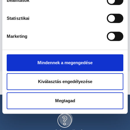
Urológus - Urológia
Beállítások
Statisztikai
Urológia TERÜLETHEZ KAPCSOLÓDÓ
SZAKTERÜLETEK
Marketing
Szolgáltatások
Mindennek a megengedése
Kiválasztás engedélyezése
Megtagad