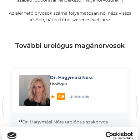
szabad időponttal rendelkező magánorvosunk. :(
Az elérhető orvosok száma folyamatosan nő, nézz vissza
később, hátha több szerencsével jársz!
További urológus magánorvosok
Dr. Hagymási Nóra
K
Urológus
4.9
31 értékelés
“
Dr. Hagymási Nóra urológus szakorvos
magánrendelése. 2006-ban a Pécsi
Tudományegyetem Általános