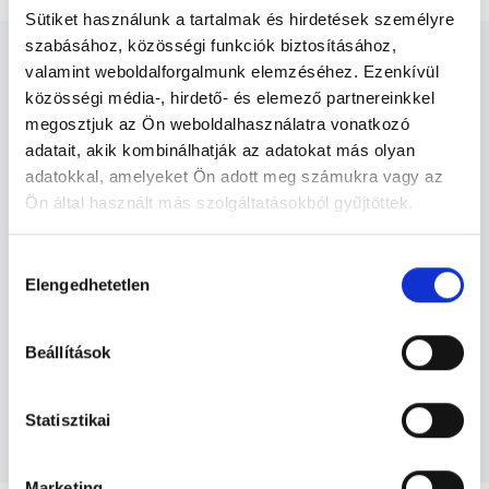
Sütiket használunk a tartalmak és hirdetések személyre
szabásához, közösségi funkciók biztosításához,
valamint weboldalforgalmunk elemzéséhez. Ezenkívül
közösségi média-, hirdető- és elemező partnereinkkel
megosztjuk az Ön weboldalhasználatra vonatkozó
Urológus - Urológia
adatait, akik kombinálhatják az adatokat más olyan
adatokkal, amelyeket Ön adott meg számukra vagy az
Ön által használt más szolgáltatásokból gyűjtöttek.
Urológia TERÜLETHEZ KAPCSOLÓDÓ
Cookie
SZAKTERÜLETEK
Hozzájárulás
szabályzat:
https://foglaljorvost.hu/info/foglaljorvost-
Elengedhetetlen
kiválasztása
hu-cookie-szabalyzat/
Szolgáltatások
Beállítások
Budapesti és vidéki urológus orvosok
Statisztikai
Marketing