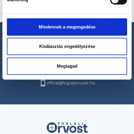
Mindennek a megengedése
Kiválasztás engedélyezése
Segíthetünk?
Megtagad
+36 1 700-1398
(H-P: 8:00-20:00)
office@foglaljorvost.hu