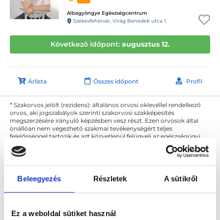
Albagyöngye Egészségcentrum
Székesfehérvár, Virág Benedek utca 1.
Következő időpont:
augusztus 12.
Árlista
Összes időpont
Profil
* Szakorvos jelölt (rezidens): általános orvosi oklevéllel rendelkező
orvos, aki jogszabályok szerinti szakorvosi szakképesítés
megszerzésére irányuló képzésben vesz részt. Ezen orvosok által
önállóan nem végezhető szakmai tevékenységért teljes
felelősséggel tartozik és azt közvetlenül felügyeli az egészségügyi
szolgáltató szakorvosa az első részvizsgáig, utána pedig a
szakorvosjelölt önállóan láthat el feladatokat. A foglaljorvost.hu
felelősségét kizárja esetleges névazonosságért bármely szakorvos
és szakorvosjelölt esetén.
Beleegyezés
Részletek
A sütikről
Főoldal
Urológus
Nemi betegség szűrés
Ez a weboldal sütiket használ