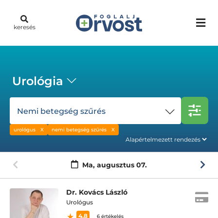
keresés
Urológia
Nemi betegség szűrés
urológus
nemi betegség szűrés
Ma,
augusztus 07.
Dr. Kovács László
Urológus
4.8
6 értékelés