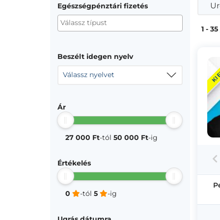
Ur
Egészségpénztári fizetés
1 - 35
Beszélt idegen nyelv
KI
Válassz nyelvet
Ár
27 000 Ft
-tól
50 000 Ft
-ig
Értékelés
P
0
-tól
5
-ig
Ugrás dátumra