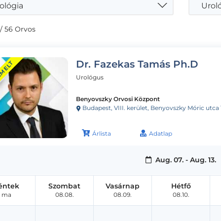
ológia
/ 56 Orvos
Dr. Fazekas Tamás Ph.D
EMELT
Urológus
Benyovszky Orvosi Központ
Budapest, VIII. kerület, Benyovszky Móric utca 
Árlista
Adatlap
Aug. 07. - Aug. 13.
éntek
Szombat
Vasárnap
Hétfő
ma
08.08.
08.09.
08.10.