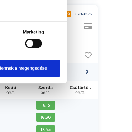
5.0
6 értékelés
Marketing
dennek a megengedése
Kedd
Szerda
Csütörtök
08.11.
08.12.
08.13.
16:15
16:30
17:45