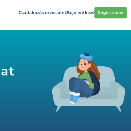
Csatlakozás orvosként
Bejelentkezés
Regisztráció
lat