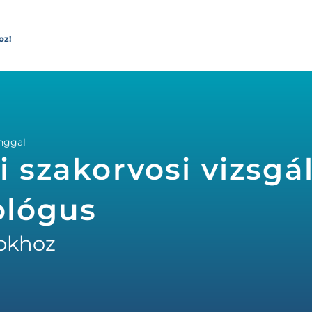
oz!
anggal
i szakorvosi vizsgá
ológus
okhoz