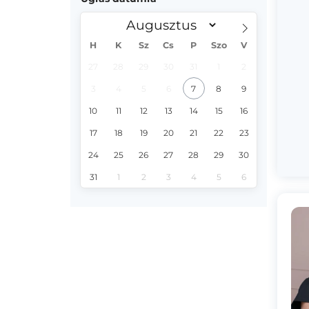
H
K
Sz
Cs
P
Szo
V
27
28
29
30
31
1
2
3
4
5
6
7
8
9
10
11
12
13
14
15
16
17
18
19
20
21
22
23
24
25
26
27
28
29
30
31
1
2
3
4
5
6