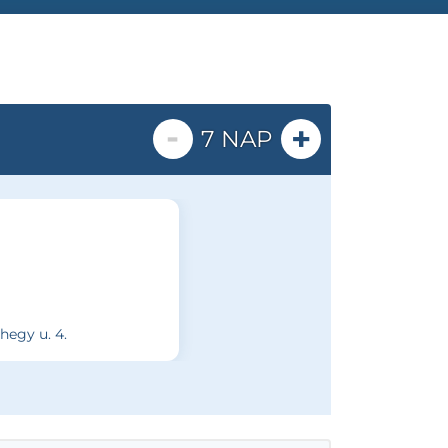
-
+
7 NAP
hegy u. 4.