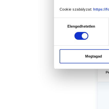
Cookie szabályzat:
https://
Hozzájárulás
Elengedhetetlen
kiválasztása
Megtagad
P