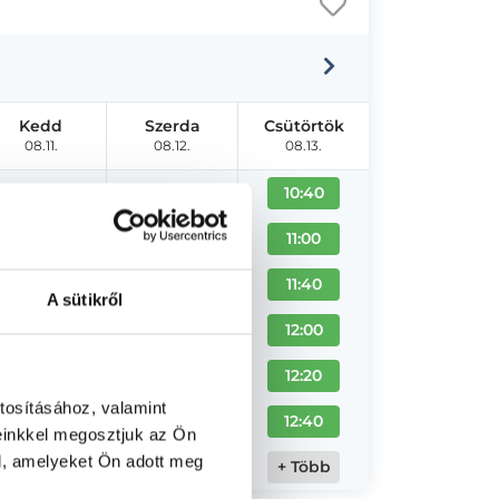
Kedd
Szerda
Csütörtök
08.11.
08.12.
08.13.
10:40
11:00
11:40
A sütikről
12:00
12:20
tosításához, valamint
12:40
einkkel megosztjuk az Ön
l, amelyeket Ön adott meg
+ Több