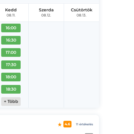
Kedd
Szerda
Csütörtök
08.11.
08.12.
08.13.
16:00
16:30
17:00
17:30
18:00
18:30
+ Több
4.6
11 értékelés