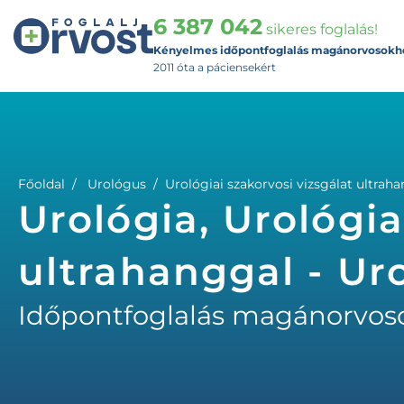
6 387 042
sikeres foglalás!
Kényelmes időpontfoglalás magánorvosokh
2011 óta a páciensekért
Főoldal
Urológus
Urológiai szakorvosi vizsgálat ultrah
Urológia, Urológia
ultrahanggal - Ur
Időpontfoglalás magánorvos