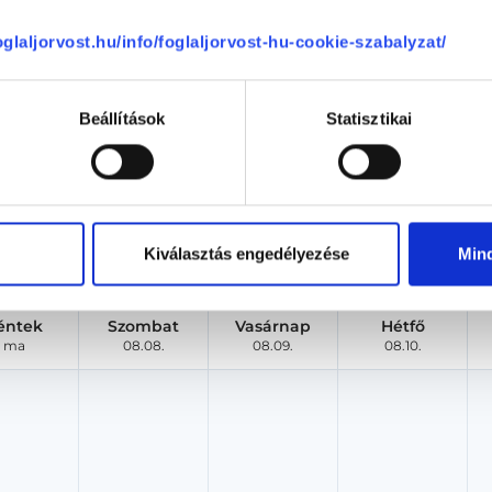
foglaljorvost.hu/info/foglaljorvost-hu-cookie-szabalyzat/
Dr. Keszthelyi Attila
Urológus
Beállítások
Statisztikai
Primavera Medical Center - Váci 34
Budapest, XIII. kerület, Váci út 34 IV em 3
Árlista
Adatlap
Kiválasztás engedélyezése
Min
Aug. 07. - Aug. 13.
éntek
Szombat
Vasárnap
Hétfő
ma
08.08.
08.09.
08.10.