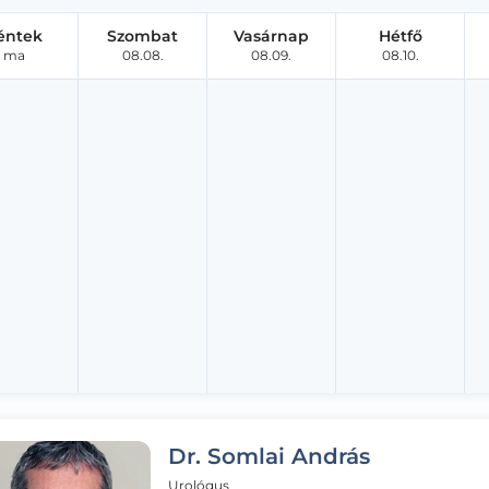
éntek
Szombat
Vasárnap
Hétfő
ma
08.08.
08.09.
08.10.
Dr. Somlai András
Urológus