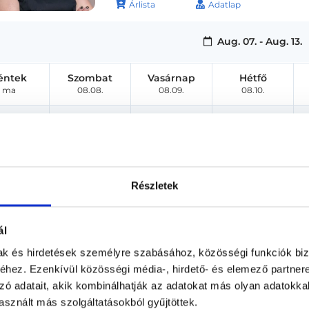
Árlista
Adatlap
Aug. 07. - Aug. 13.
éntek
Szombat
Vasárnap
Hétfő
ma
08.08.
08.09.
08.10.
Részletek
ál
mak és hirdetések személyre szabásához, közösségi funkciók biz
hez. Ezenkívül közösségi média-, hirdető- és elemező partner
zó adatait, akik kombinálhatják az adatokat más olyan adatokka
sznált más szolgáltatásokból gyűjtöttek.