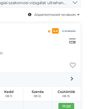
Urológiai szakorvosi vizsgálat ultrahanggal
4.4
6 értékelés
10.
Kedd
Szerda
Csütörtök
08.11.
08.12.
08.13.
17:20