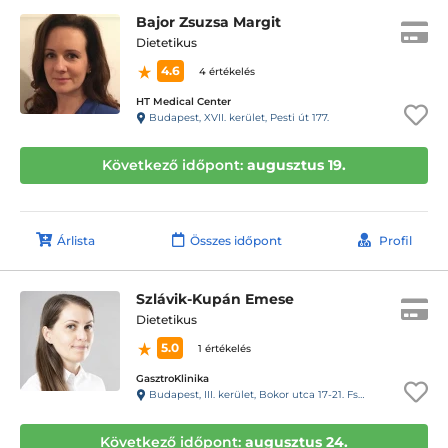
Bajor Zsuzsa Margit
Dietetikus
4.6
4 értékelés
HT Medical Center
Budapest, XVII. kerület, Pesti út 177.
Következő időpont:
augusztus 19.
Árlista
Összes időpont
Profil
Szlávik-Kupán Emese
Dietetikus
5.0
1 értékelés
GasztroKlinika
Budapest, III. kerület, Bokor utca 17-21. Fszt.
Következő időpont:
augusztus 24.