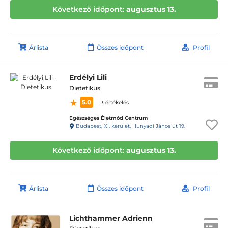
Következő időpont:
augusztus 13.
Árlista
Összes időpont
Profil
Erdélyi Lili
Dietetikus
5.0
3 értékelés
Egészséges Életmód Centrum
Budapest, XI. kerület, Hunyadi János út 19.
Következő időpont:
augusztus 13.
Árlista
Összes időpont
Profil
Lichthammer Adrienn