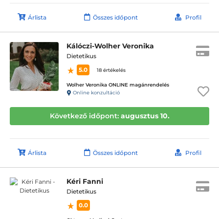
Árlista
Összes időpont
Profil
Kálóczi-Wolher Veronika
Dietetikus
5.0
18 értékelés
Wolher Veronika ONLINE magánrendelés
Online konzultáció
Következő időpont:
augusztus 10.
Árlista
Összes időpont
Profil
Kéri Fanni
Dietetikus
0.0