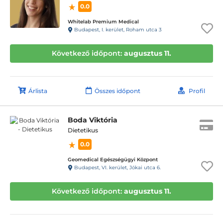
0.0
Whitelab Premium Medical
Budapest, I. kerület, Roham utca 3
Következő időpont:
augusztus 11.
Árlista
Összes időpont
Profil
Boda Viktória
Dietetikus
0.0
Geomedical Egészségügyi Központ
Budapest, VI. kerület, Jókai utca 6.
Következő időpont:
augusztus 11.