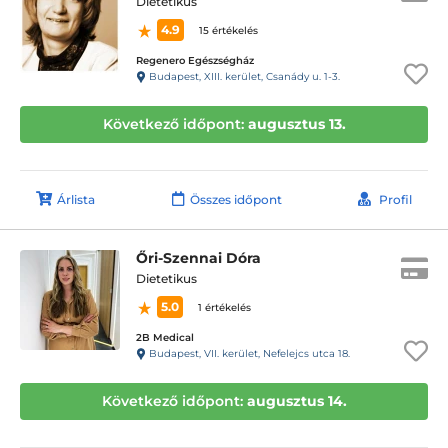
Dietetikus
4.9
15 értékelés
Regenero Egészségház
Budapest, XIII. kerület, Csanády u. 1-3.
Következő időpont:
augusztus 13.
Árlista
Összes időpont
Profil
Őri-Szennai Dóra
Dietetikus
5.0
1 értékelés
2B Medical
Budapest, VII. kerület, Nefelejcs utca 18.
Következő időpont:
augusztus 14.