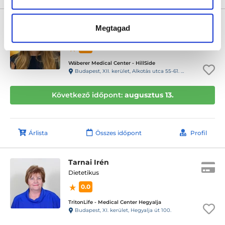
Halas Eszter Noémi
Megtagad
Dietetikus
0.0
Wáberer Medical Center - HillSide
Budapest, XII. kerület, Alkotás utca 55-61. Hillside
Következő időpont:
augusztus 13.
Árlista
Összes időpont
Profil
Tarnai Irén
Dietetikus
0.0
TritonLife - Medical Center Hegyalja
Budapest, XI. kerület, Hegyalja út 100.