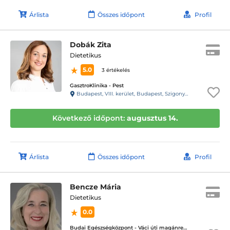
Árlista
Összes időpont
Profil
Dobák Zita
Dietetikus
5.0
3 értékelés
GasztroKlinika - Pest
Budapest, VIII. kerület, Budapest, Szigony u. 26-32
Következő időpont:
augusztus 14.
Árlista
Összes időpont
Profil
Bencze Mária
Dietetikus
0.0
Budai Egészségközpont - Váci úti magánrendelők