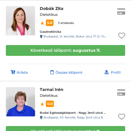
Dobák Zita
Dietetikus
5.0
3 értékelés
GasztroKlinika
Budapest, III. kerület, Bokor utca 17-21. Fszt.
Következő időpont:
augusztus 11.
Árlista
Összes időpont
Profil
Tarnai Irén
Dietetikus
0.0
Budai Egészségközpont - Nagy Jenő utcai magánrendelők
Budapest, XII. kerület, Nagy Jenő utca 8.