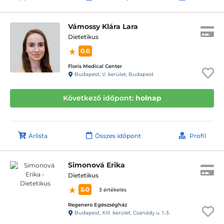
Vámossy Klára Lara
Dietetikus
0.0
Floris Medical Center
Budapest, V. kerület, Budapest
Következő időpont:
holnap
Árlista
Összes időpont
Profil
Simonová Erika
Dietetikus
5.0
3 értékelés
Regenero Egészségház
Budapest, XIII. kerület, Csanády u. 1-3.