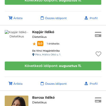
Következő időpont:
augusztus 11.
Árlista
Összes időpont
Profil
Kopjár Ildikó
Dietetikus
5.0
1 értékelés
Da Vinci Magánklinika
Pécs, Málics Ottó u. 1.
Következő időpont:
augusztus 11.
Árlista
Összes időpont
Profil
Barcsa Ildikó
Dietetikus