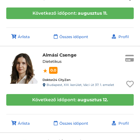
Következő időpont:
augusztus 11.
Árlista
Összes időpont
Profil
Almási Csenge
Dietetikus
0.0
Doktor24 CityZen
Budapest, XIII. kerület, Váci út 37. 1. emelet
Következő időpont:
augusztus 12.
Árlista
Összes időpont
Profil