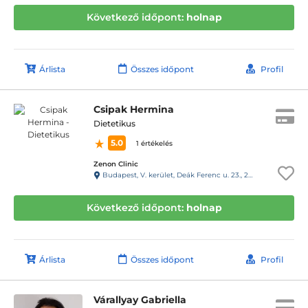
Következő időpont:
holnap
Árlista
Összes időpont
Profil
Csipak Hermina
Dietetikus
5.0
1 értékelés
Zenon Clinic
Budapest, V. kerület, Deák Ferenc u. 23., 2. em.
Következő időpont:
holnap
Árlista
Összes időpont
Profil
Várallyay Gabriella