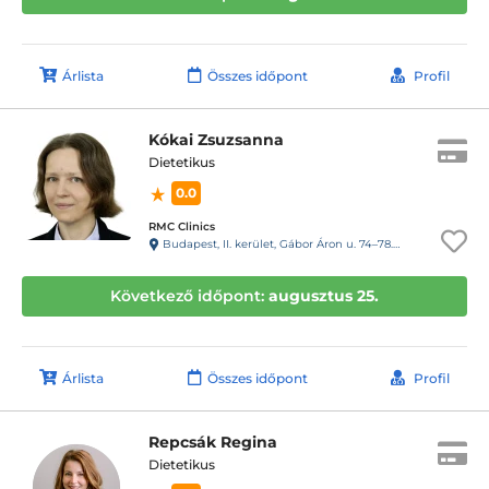
Árlista
Összes időpont
Profil
Kókai Zsuzsanna
Dietetikus
0.0
RMC Clinics
Budapest, II. kerület, Gábor Áron u. 74–78. III. emelet
Következő időpont:
augusztus 25.
Árlista
Összes időpont
Profil
Repcsák Regina
Dietetikus