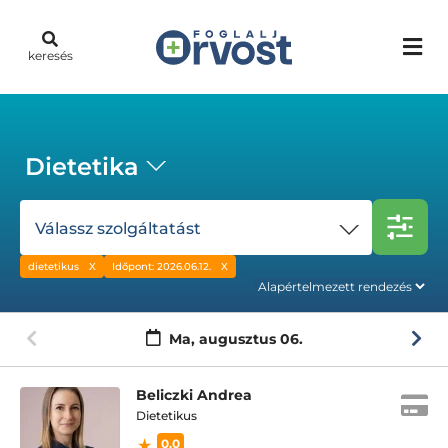
keresés
Dietetika
Válassz szolgáltatást
dietetikus
Időpont: 2026.06.12.
Ma,
augusztus 06.
Beliczki Andrea
Dietetikus
0.0