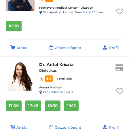
Primavera Medical Center - Oktogon
Budapest, VI. kerület, Teréz körút 23. 3 em. 11. ajtó
16:00
Árlista
Összes időpont
Profil
Dr. Antal Kriszta
Dietetikus
5.0
1 értékelés
Aurora Medical
Pécs, Alkotmány u. 41.
17:00
17:45
18:30
19:15
Árlista
Összes időpont
Profil