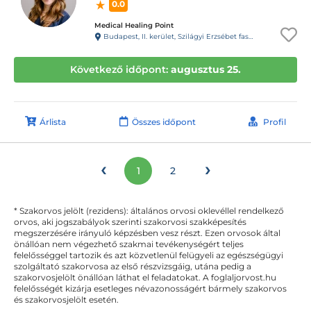
0.0
Medical Healing Point
Budapest, II. kerület, Szilágyi Erzsébet fasor 11/A.
Következő időpont:
augusztus 25.
Árlista
Összes időpont
Profil
‹
›
1
2
* Szakorvos jelölt (rezidens): általános orvosi oklevéllel rendelkező
orvos, aki jogszabályok szerinti szakorvosi szakképesítés
megszerzésére irányuló képzésben vesz részt. Ezen orvosok által
önállóan nem végezhető szakmai tevékenységért teljes
felelősséggel tartozik és azt közvetlenül felügyeli az egészségügyi
szolgáltató szakorvosa az első részvizsgáig, utána pedig a
szakorvosjelölt önállóan láthat el feladatokat. A foglaljorvost.hu
felelősségét kizárja esetleges névazonosságért bármely szakorvos
és szakorvosjelölt esetén.