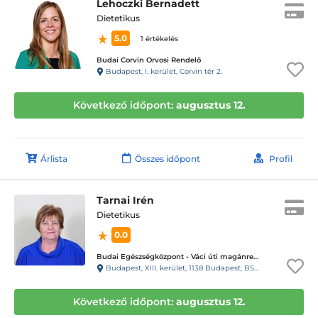
Lehoczki Bernadett
Dietetikus
5.0
1 értékelés
Budai Corvin Orvosi Rendelő
Budapest, I. kerület, Corvin tér 2.
Következő időpont:
augusztus 12.
Árlista
Összes időpont
Profil
Tarnai Irén
Dietetikus
0.0
Budai Egészségközpont - Váci úti magánrendelők
Budapest, XIII. kerület, 1138 Budapest, BSR Center, Váci út 135-139.
Következő időpont:
augusztus 12.