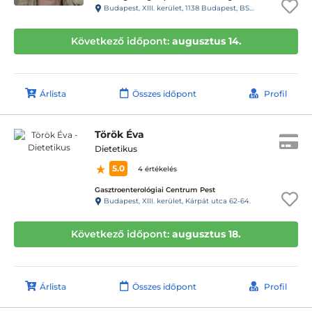
Budapest, XIII. kerület, 1138 Budapest, BSR Center, Váci út 135-139.
Következő időpont:
augusztus 14.
Árlista
Összes időpont
Profil
Török Éva
Dietetikus
5.0
4 értékelés
Gasztroenterológiai Centrum Pest
Budapest, XIII. kerület, Kárpát utca 62-64.
Következő időpont:
augusztus 18.
Árlista
Összes időpont
Profil