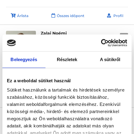
Árlista
Összes időpont
Profil
Zalai Noémi
Dietetikus
5.0
4 értékelés
Emineo Magánkórház
Beleegyezés
Részletek
A sütikről
Budapest, I. kerület, Hegyalja út 7-13.
Következő időpont:
augusztus 12.
Ez a weboldal sütiket használ
Sütiket használunk a tartalmak és hirdetések személyre
szabásához, közösségi funkciók biztosításához,
Árlista
Összes időpont
Profil
valamint weboldalforgalmunk elemzéséhez. Ezenkívül
közösségi média-, hirdető- és elemező partnereinkkel
Hollósi Edit
megosztjuk az Ön weboldalhasználatra vonatkozó
Dietetikus
adatait, akik kombinálhatják az adatokat más olyan
0.0
adatokkal, amelyeket Ön adott meg számukra vagy az