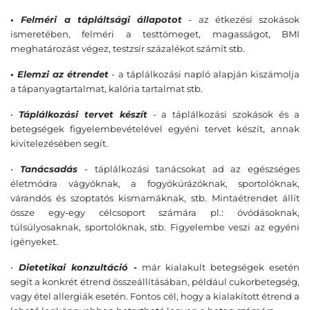
• Felméri a tápláltsági állapotot
- az étkezési szokások
ismeretében, felméri a testtömeget, magasságot, BMI
meghatározást végez, testzsír százalékot számít stb.
• Elemzi az étrendet
- a táplálkozási napló alapján kiszámolja
a tápanyagtartalmat, kalória tartalmat stb.
•
Táplálkozási tervet készít
- a táplálkozási szokások és a
betegségek figyelembevételével egyéni tervet készít, annak
kivitelezésében segít.
•
Tanácsadás
- táplálkozási tanácsokat ad az egészséges
életmódra
vágyóknak, a fogyókúrázóknak, sportolóknak,
várandós és szoptatós kismamáknak, stb. Mintaétrendet állít
össze egy-egy célcsoport számára pl.: óvódásoknak,
túlsúlyosaknak, sportolóknak, stb. Figyelembe veszi az egyéni
igényeket.
•
Dietetikai konzultáció -
már kialakult betegségek esetén
segít a konkrét étrend összeállításában, például cukorbetegség,
vagy étel allergiák esetén. Fontos cél, hogy a kialakított étrend a