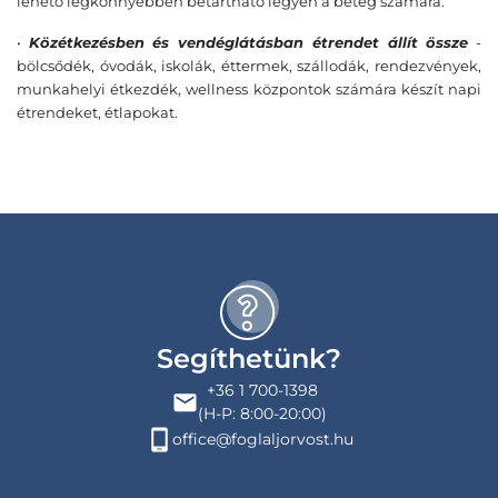
lehető legkönnyebben betartható legyen a beteg számára.
•
Közétkezésben és vendéglátásban étrendet állít össze
-
bölcsődék, óvodák, iskolák, éttermek, szállodák, rendezvények,
munkahelyi étkezdék, wellness központok számára készít napi
étrendeket, étlapokat.
Segíthetünk?
+36 1 700-1398
(H-P: 8:00-20:00)
office@foglaljorvost.hu