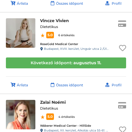
Árlista
Összes időpont
Profil
Vincze Vivien
Dietetikus
5.0
6 értékelés
RoseGold Medical Center
Budapest, XVIII. kerület, Ungvár utca 2./Üllői út 650.
Következő időpont:
augusztus 11.
Árlista
Összes időpont
Profil
Zalai Noémi
Dietetikus
5.0
4 értékelés
Wáberer Medical Center - HillSide
Budapest, XII. kerület, Alkotás utca 55-61. Hillside