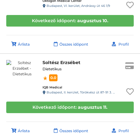
Oktogon Medical Center
Budapest, VI. kerület, Andrássy út 46 1/9
Következő időpont:
augusztus 10.
Árlista
Összes időpont
Profil
Soltész Erzsébet
Dietetikus
0.0
IQB Medical
Budapest, II. kerület, Törökvész út 87-91 3. emelet 220 (Rózsadomb center a posta mellett)
Következő időpont:
augusztus 11.
Árlista
Összes időpont
Profil