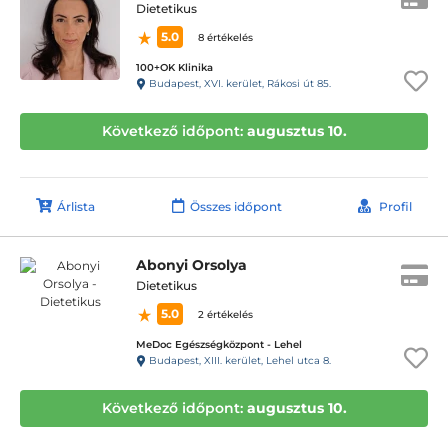
Dietetikus
5.0
8 értékelés
100+OK Klinika
Budapest, XVI. kerület, Rákosi út 85.
Következő időpont:
augusztus 10.
Árlista
Összes időpont
Profil
Abonyi Orsolya
Dietetikus
5.0
2 értékelés
MeDoc Egészségközpont - Lehel
Budapest, XIII. kerület, Lehel utca 8.
Következő időpont:
augusztus 10.