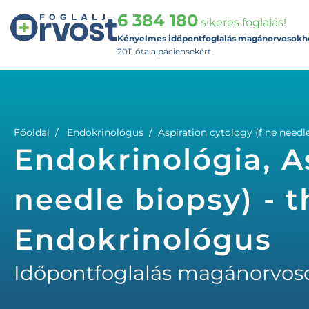
6 384 180
sikeres foglalás!
Kényelmes időpontfoglalás magánorvosokh
2011 óta a páciensekért
Főoldal
Endokrinológus
Aspiration cytology (fine needl
Endokrinológia, As
needle biopsy) - t
Endokrinológus
Időpontfoglalás magánorvos