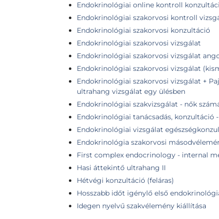
Endokrinológiai online kontroll konzultác
Endokrinológiai szakorvosi kontroll vizsg
Endokrinológiai szakorvosi konzultáció
Endokrinológiai szakorvosi vizsgálat
Endokrinológiai szakorvosi vizsgálat ang
Endokrinológiai szakorvosi vizsgálat (k
Endokrinológiai szakorvosi vizsgálat + Pa
ultrahang vizsgálat egy ülésben
Endokrinológiai szakvizsgálat - nők szám
Endokrinológiai tanácsadás, konzultáció 
Endokrinológiai vizsgálat egészségkonzul
Endokrinológia szakorvosi másodvélemé
First complex endocrinology - internal me
Hasi áttekintő ultrahang II
Hétvégi konzultáció (feláras)
Hosszabb időt igénylő első endokrinológia
Idegen nyelvű szakvélemény kiállítása