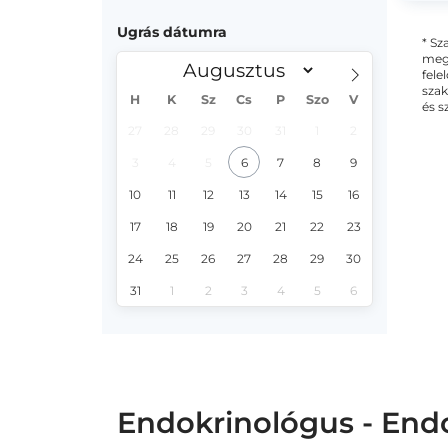
Ugrás dátumra
* Sz
megs
fele
szak
H
K
Sz
Cs
P
Szo
V
és s
27
28
29
30
31
1
2
3
4
5
6
7
8
9
10
11
12
13
14
15
16
17
18
19
20
21
22
23
24
25
26
27
28
29
30
31
1
2
3
4
5
6
Endokrinológus - End