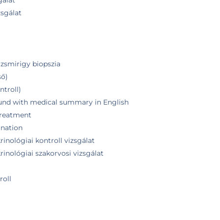
gálat
zsgálat
jzsmirigy biopszia
ső)
ntroll)
ound with medical summary in English
 treatment
ination
inológiai kontroll vizsgálat
inológiai szakorvosi vizsgálat
roll