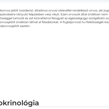
akorvos jelölt (rezidens): általános orvosi oklevéllel rendelkező orvos, aki j
zerzésére irányuló képzésben vesz részt. Ezen orvosok által önállóan nem
lősséggel tartozik és azt közvetlenül felügyeli az egészségügyi szolgáltató s
orvosjelölt önállóan láthat el feladatokat. A foglaljorvost.hu felelősségét 
zakorvosjelölt esetén.
okrinológia