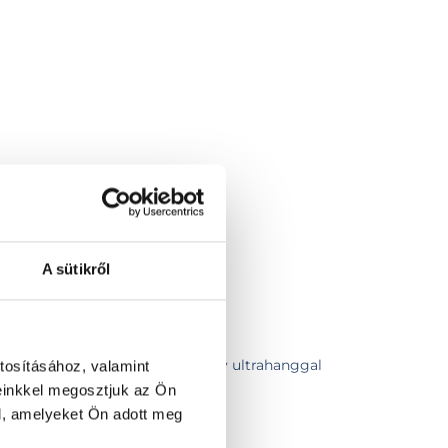
A sütikről
szakorvosi vizsgálat
szakorvosi vizsgálat pajzsmirigy ultrahanggal
tosításához, valamint
einkkel megosztjuk az Ön
eti ultrahang
l, amelyeket Ön adott meg
sgálat