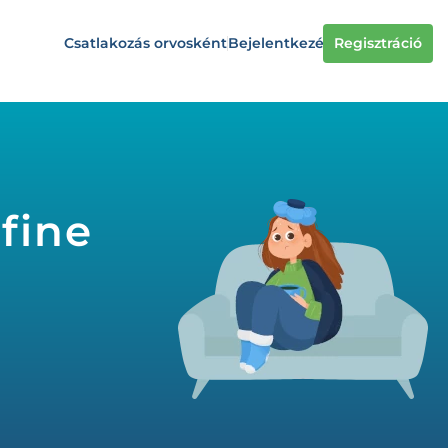
Csatlakozás orvosként
Bejelentkezés
Regisztráció
fine