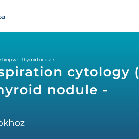
oz!
e biopsy) - thyroid nodule
piration cytology (
hyroid nodule -
okhoz