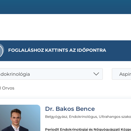
FOGLALÁSHOZ KATTINTS AZ IDŐPONTRA
dokrinológia
1 Orvos
Dr. Bakos Bence
Belgyógyász, Endokrinológus, Ultrahangos szak
PeriodX Endokrinológiai és Nőgyógyászati Közp