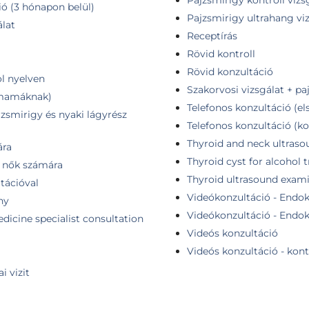
Pajzsmirigy kontroll vizs
ió (3 hónapon belül)
Pajzsmirigy ultrahang vi
álat
Receptírás
Rövid kontroll
Rövid konzultáció
ol nyelven
Szakorvosi vizsgálat + pa
ismamáknak)
Telefonos konzultáció (el
jzsmirigy és nyaki lágyrész
Telefonos konzultáció (ko
Thyroid and neck ultras
ára
Thyroid cyst for alcohol
- nők számára
Thyroid ultrasound exam
tációval
Videókonzultáció - Endokr
ny
Videókonzultáció - Endokr
dicine specialist consultation
Videós konzultáció
Videós konzultáció - kont
i vizit