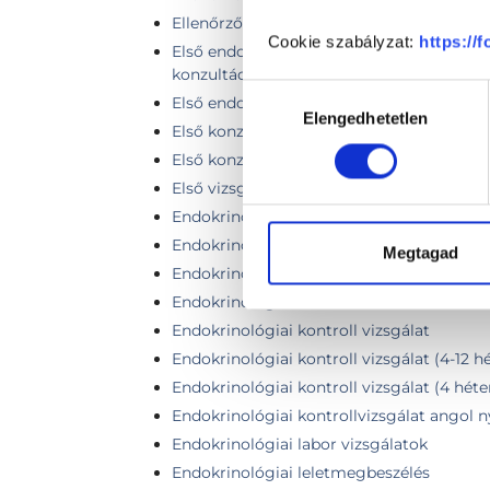
Ellenőrző vizsgálat + pajzsmirigy ultraha
Cookie szabályzat:
https://
Első endokrinológiai teljes Professzori vi
konzultációval
Hozzájárulás
Első endokrinológiai vizit teljes fej-nyak 
Elengedhetetlen
kiválasztása
Első konzultáció, általános vizsgálat
Első konzultáció + pajzsmirigy ultrahang
Első vizsgálat
Endokrinológiai kiemelt kontrollvizsgálat
Endokrinológiai kiemelt szakorvosi vizsgá
Megtagad
Endokrinológiai komplex távkonzultáció k
Endokrinológiai Kontroll- nők számára
Endokrinológiai kontroll vizsgálat
Endokrinológiai kontroll vizsgálat (4-12 hét
Endokrinológiai kontroll vizsgálat (4 héte
Endokrinológiai kontrollvizsgálat angol 
Endokrinológiai labor vizsgálatok
Endokrinológiai leletmegbeszélés