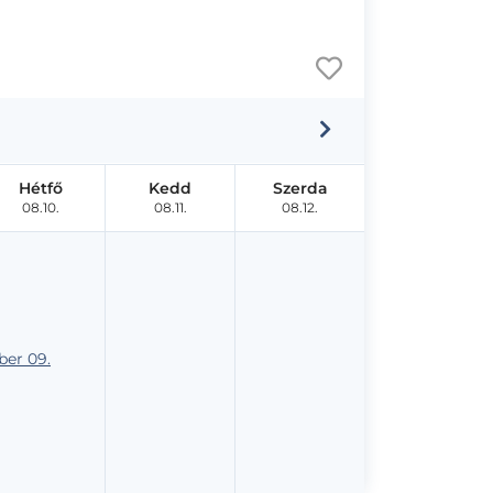
Hétfő
Kedd
Szerda
08.10.
08.11.
08.12.
er 09.