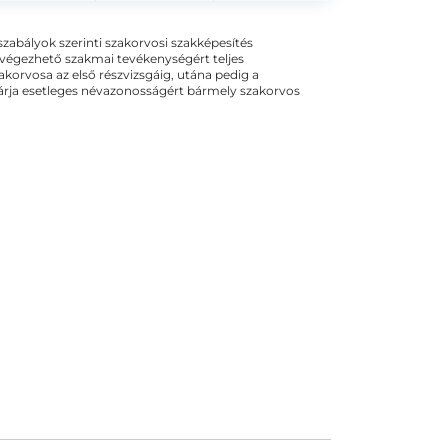
ogszabályok szerinti szakorvosi szakképesítés
 végezhető szakmai tevékenységért teljes
zakorvosa az első részvizsgáig, utána pedig a
kizárja esetleges névazonosságért bármely szakorvos