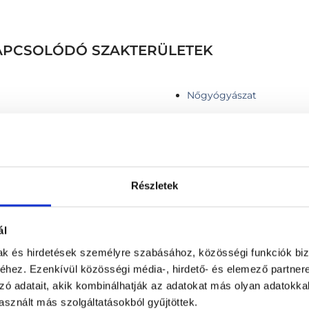
 KAPCSOLÓDÓ SZAKTERÜLETEK
Nőgyógyászat
Részletek
Infúziós kezelés
 thyroid nodule
Kismedencei ultrahang II
ál
 belül)
Komplex endokrinológiai 
Komplex endokrinológiai 
mak és hirdetések személyre szabásához, közösségi funkciók biz
hez. Ezenkívül közösségi média-, hirdető- és elemező partner
a szövetragsztóval
Komplex, fej-nyak sebész
zó adatait, akik kombinálhatják az adatokat más olyan adatokka
Komplex pajzsmirigy viz
sznált más szolgáltatásokból gyűjtöttek.
Kontroll vizsgálat