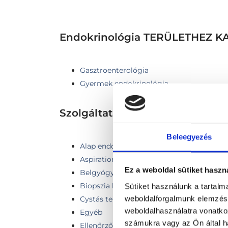
Endokrinológia TERÜLETHEZ
Gasztroenterológia
Gyermek endokrinológia
Szolgáltatások
Beleegyezés
Alap endokrinológiai labor
Aspiration cytology (fine needle biopsy) -
Ez a weboldal sütiket haszn
Belgyógyászati kontroll vizsgálat (4 héten
Biopszia kenet számtől független
Sütiket használunk a tartal
weboldalforgalmunk elemzésé
Cystás területek leszívása összeragasztás
weboldalhasználatra vonatko
Egyéb
számukra vagy az Ön által ha
Ellenőrző vizsgálat