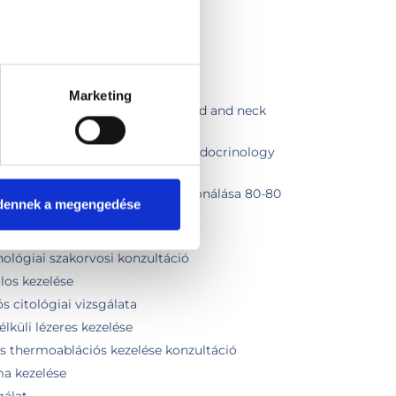
smirigy biopszia
atment of a thyroid nodule
Marketing
nglish in Endocrinology + Thyroid and neck
 summary in English
nglish in Internal medicine or Endocrinology
 English
gyulladáscsökkentő injekció deponálása 80-80
dennek a megengedése
ológiai szakorvosi kontroll
ológiai szakorvosi konzultáció
los kezelése
s citológiai vizsgálata
lküli lézeres kezelése
s thermoablációs kezelése konzultáció
ma kezelése