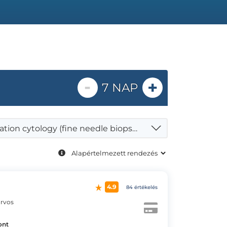
-
+
7 NAP
Aspiration cytology (fine needle biopsy) - thyroid nodule
4.9
84 értékelés
orvos
ont