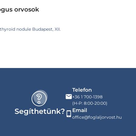
ógus orvosok
 thyroid nodule Budapest, XII.
Telefon
+36 1 700-1398
(H-P: 8:00-20:00)
Segíthetünk?
Email
office@foglaljorvost.hu