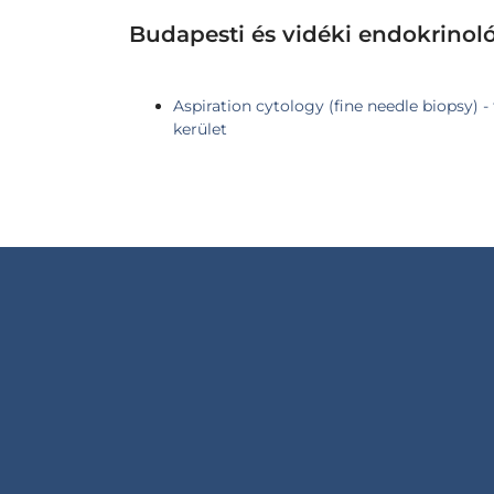
Budapesti és vidéki endokrinol
Aspiration cytology (fine needle biopsy) -
kerület