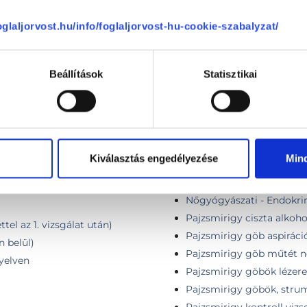
ng
Kontroll vizsgálat + pajz
foglaljorvost.hu/info/foglaljorvost-hu-cookie-szabalyzat/
zsgálat ultrahanggal,
Külföldi páciens első vizit
Külföldi páciens kontroll
sebészeti UH-val
Laser thermoablation tre
Beállítások
Statisztikai
Medical examination in E
ultrasound with medical
Medical examination in E
with medical summary in
Mindkét oldali lebenybe 
lat
Kiválasztás engedélyezése
Min
mg
ontroll
Nőgyógyászati - Endokrin
Nőgyógyászati - Endokrin
Pajzsmirigy ciszta alkoho
tel az 1. vizsgálat után)
Pajzsmirigy göb aspiráció
n belül)
Pajzsmirigy göb műtét né
nyelven
Pajzsmirigy göbök lézere
Pajzsmirigy göbök, stru