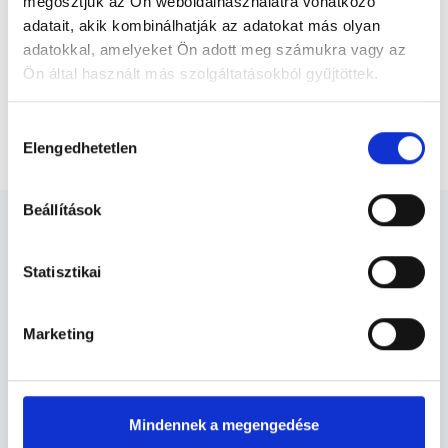
megosztjuk az Ön weboldalhasználatra vonatkozó
felelősségét kizárja esetleges névazonosságért bármely szakorvos
és szakorvosjelölt esetén.
adatait, akik kombinálhatják az adatokat más olyan
adatokkal, amelyeket Ön adott meg számukra vagy az
Ön által használt más szolgáltatásokból gyűjtöttek.
Főoldal
Endokrinológus
Cookie
Hozzájárulás
Videókonzultáció - Endokrinológiai kontroll vizsgálat
szabályzat:
https://foglaljorvost.hu/info/foglaljorvost-
Elengedhetetlen
kiválasztása
hu-cookie-szabalyzat/
Beállítások
Statisztikai
Endokrinológus -
Endokrinológia
Marketing
Endokrinológia TERÜLETHEZ
Mindennek a megengedése
KAPCSOLÓDÓ SZAKTERÜLETEK