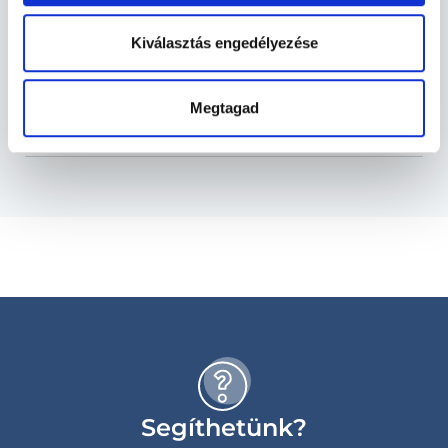
Kiválasztás engedélyezése
Szolgáltatások
Budapesti és vidéki endokrinológus
Megtagad
orvosok
Segíthetünk?