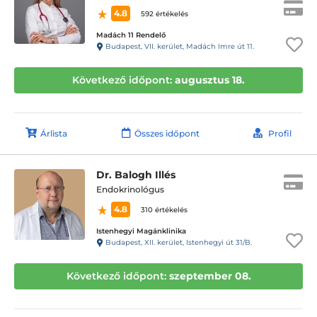
4.8
592 értékelés
Madách 11 Rendelő
Budapest, VII. kerület, Madách Imre út 11.
Következő időpont:
augusztus 18.
Árlista
Összes időpont
Profil
Dr. Balogh Illés
Endokrinológus
4.8
310 értékelés
Istenhegyi Magánklinika
Budapest, XII. kerület, Istenhegyi út 31/B.
Következő időpont:
szeptember 08.