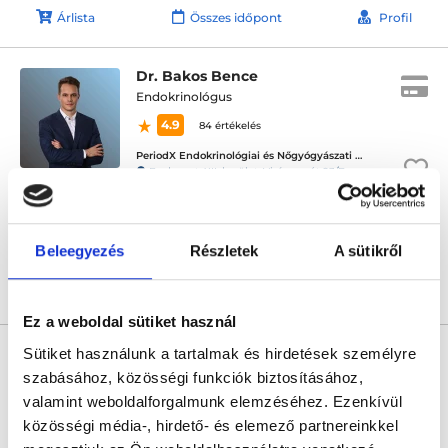
Árlista
Összes időpont
Profil
Dr. Bakos Bence
Endokrinológus
4.9
84 értékelés
PeriodX Endokrinológiai és Nőgyógyászati Központ
Budapest, XII. kerület, Virányos út 23/D.
Következő időpont:
szeptember 09.
Beleegyezés
Részletek
A sütikről
Árlista
Összes időpont
Profil
Ez a weboldal sütiket használ
* Szakorvos jelölt (rezidens): általános orvosi oklevéllel rendelkező
Sütiket használunk a tartalmak és hirdetések személyre
orvos, aki jogszabályok szerinti szakorvosi szakképesítés
megszerzésére irányuló képzésben vesz részt. Ezen orvosok által
szabásához, közösségi funkciók biztosításához,
önállóan nem végezhető szakmai tevékenységért teljes
valamint weboldalforgalmunk elemzéséhez. Ezenkívül
felelősséggel tartozik és azt közvetlenül felügyeli az egészségügyi
szolgáltató szakorvosa az első részvizsgáig, utána pedig a
közösségi média-, hirdető- és elemező partnereinkkel
szakorvosjelölt önállóan láthat el feladatokat. A foglaljorvost.hu