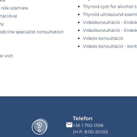
Thyroid cyst for alcohol
- nők számára
Thyroid ultrasound exam
tációval
Videókonzultáció - Endokr
ny
Videókonzultáció - Endokr
dicine specialist consultation
Videós konzultáció
Videós konzultáció - kont
i vizit
Telefon
+36 1 700-1398
(H-P: 8:00-20:00)