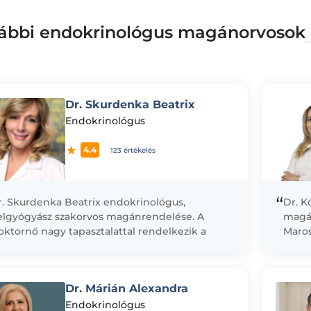
ábbi endokrinológus magánorvosok
Dr. Skurdenka Beatrix
Endokrinológus
4.4
123 értékelés
“
r. Skurdenka Beatrix endokrinológus,
Dr. K
elgyógyász szakorvos magánrendelése. A
magá
ktornő nagy tapasztalattal rendelkezik a
Maros
ciensellátás területén. Munkája során szívesen
Egyet
vözi a hagyományos nyugati orvoslást az
ben, 
ternatív...
Dr. Márián Alexandra
Endokrinológus