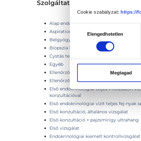
Szolgáltatások
Cookie szabályzat:
https://
Alap endokrinológiai labor
Hozzájárulás
Aspiration cytology (fine needle biopsy) -
Elengedhetetlen
kiválasztása
Belgyógyászati kontroll vizsgálat (4 héten
Biopszia kenet számtől független
Cystás területek leszívása összeragasztás
Egyéb
Ellenőrző vizsgálat
Megtagad
Ellenőrző vizsgálat + pajzsmirigy ultraha
Első endokrinológiai teljes Professzori vi
konzultációval
Első endokrinológiai vizit teljes fej-nyak 
Első konzultáció, általános vizsgálat
Első konzultáció + pajzsmirigy ultrahang
Első vizsgálat
Endokrinológiai kiemelt kontrollvizsgálat