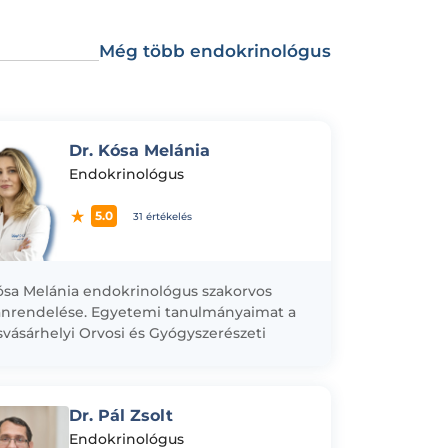
Még több endokrinológus
Dr. Kósa Melánia
Endokrinológus
5.0
31 értékelés
ósa Melánia endokrinológus szakorvos
nrendelése. Egyetemi tanulmányaimat a
vásárhelyi Orvosi és Gyógyszerészeti
em általános orvosi karán végeztem 2014-
majd rezidens orvosként a Maros Megyei...
Dr. Pál Zsolt
Endokrinológus