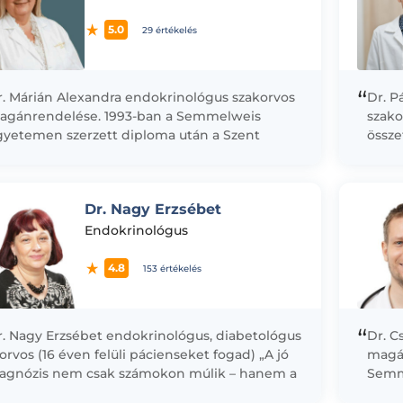
5.0
29 értékelés
“
r. Márián Alexandra endokrinológus szakorvos
Dr. P
agánrendelése. 1993-ban a Semmelweis
szako
gyetemen szerzett diploma után a Szent
össz
rgit Kórház belgyógyászati osztályán kezdett
diagn
 dolgozni, majd ezt követően...
kóros
kórké
Dr. Nagy Erzsébet
Endokrinológus
4.8
153 értékelés
“
r. Nagy Erzsébet endokrinológus, diabetológus
Dr. C
orvos (16 éven felüli pácienseket fogad) „A jó
magá
iagnózis nem csak számokon múlik – hanem a
Semm
ciens történetén.” Ha Ön...
minős