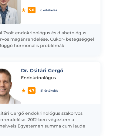
5.0
6 értékelés
ál Zsolt endokrinológus és diabetológus
rvos magánrendelése. Cukor- betegséggel
efüggő hormonális problémák
osztikája illetve terápiája. Pajzsmirigy
 elváltozásai következtében kialakuló
pek kezelése. A cukorbetegség...
Dr. Csitári Gergő
Endokrinológus
4.7
81 értékelés
sitári Gergő endokrinológus szakorvos
nrendelése. 2012-ben végeztem a
elweis Egyetemen summa cum laude
ítéssel. Diplomám megszerzése óta