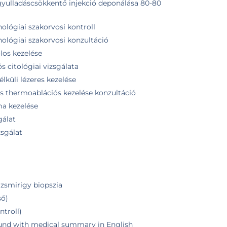
gyulladáscsökkentő injekció deponálása 80-80
ológiai szakorvosi kontroll
ológiai szakorvosi konzultáció
los kezelése
s citológiai vizsgálata
lküli lézeres kezelése
s thermoablációs kezelése konzultáció
ma kezelése
gálat
zsgálat
jzsmirigy biopszia
ső)
ntroll)
ound with medical summary in English