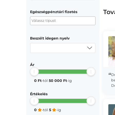
Tov
Egészségpénztári fizetés
Beszélt idegen nyelv
Ár
“
D
b
0 Ft
-tól
50 000 Ft
-ig
Do
pá
Értékelés
öt
al
0
-tól
5
-ig