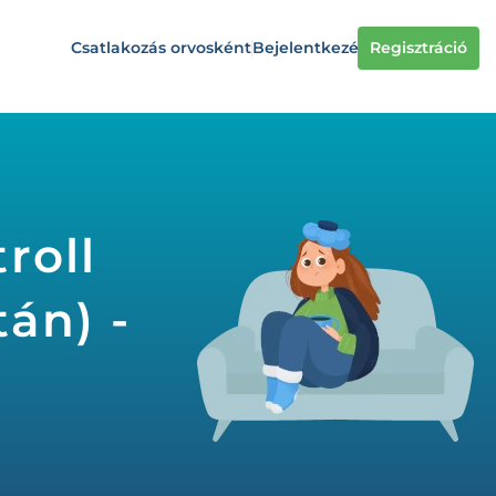
Csatlakozás orvosként
Bejelentkezés
Regisztráció
roll
tán) -