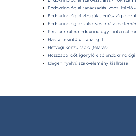
Endokrinológiai tanácsadás, konzultáció 
Endokrinológiai vizsgálat egészségkonzul
Endokrinológia szakorvosi másodvélemé
First complex endocrinology - internal me
Hasi áttekintő ultrahang II
Hétvégi konzultáció (feláras)
Hosszabb időt igénylő első endokrinológia
Idegen nyelvű szakvélemény kiállítása