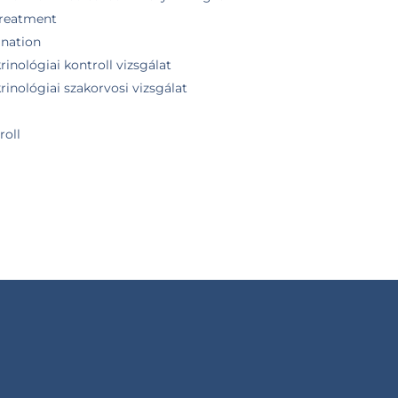
 treatment
ination
inológiai kontroll vizsgálat
inológiai szakorvosi vizsgálat
roll