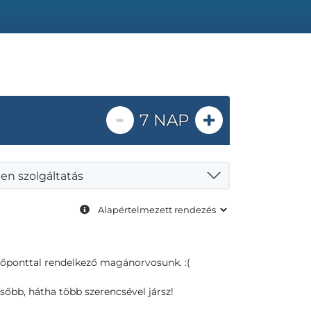
-
+
7 NAP
en szolgáltatás
dőponttal rendelkező magánorvosunk. :(
sőbb, hátha több szerencsével jársz!