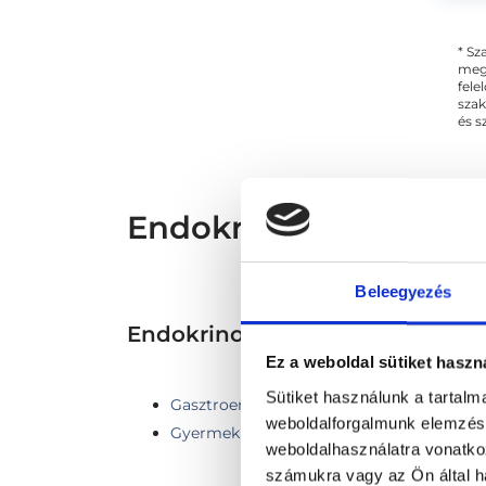
* Sz
megs
fele
szak
és s
Endokrinológus - End
Beleegyezés
Endokrinológia TERÜLETHEZ
Ez a weboldal sütiket haszn
Sütiket használunk a tartal
Gasztroenterológia
weboldalforgalmunk elemzésé
Gyermek endokrinológia
weboldalhasználatra vonatko
számukra vagy az Ön által ha