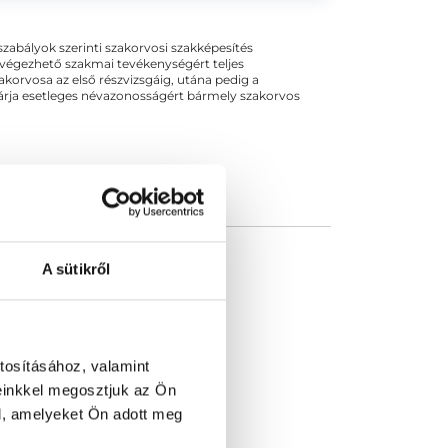
zom egy budapesti kórház belgyógyászati
krinológiai...
ogszabályok szerinti szakorvosi szakképesítés
 végezhető szakmai tevékenységért teljes
zakorvosa az első részvizsgáig, utána pedig a
kizárja esetleges névazonosságért bármely szakorvos
A sütikről
tosításához, valamint
einkkel megosztjuk az Ön
l, amelyeket Ön adott meg