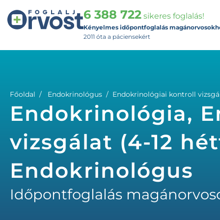
6 388 722
sikeres foglalás!
Kényelmes időpontfoglalás magánorvosokh
2011 óta a páciensekért
Főoldal
Endokrinológus
Endokrinológiai kontroll vizsgála
Endokrinológia, E
vizsgálat (4-12 hét
Endokrinológus
Időpontfoglalás magánorvos