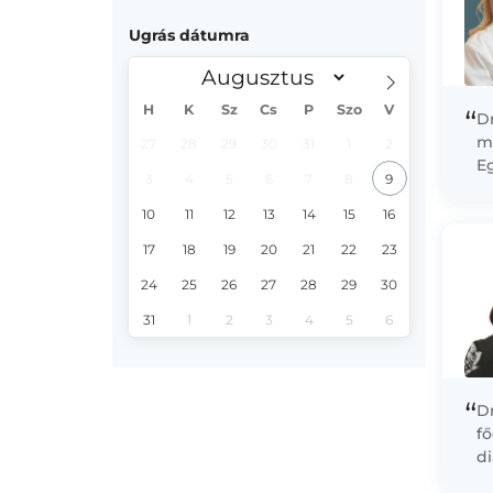
Ugrás dátumra
H
K
Sz
Cs
P
Szo
V
“
D
m
27
28
29
30
31
1
2
E
3
4
5
6
7
8
9
Ma
el
10
11
12
13
14
15
16
17
18
19
20
21
22
23
24
25
26
27
28
29
30
31
1
2
3
4
5
6
“
D
fő
d
pá