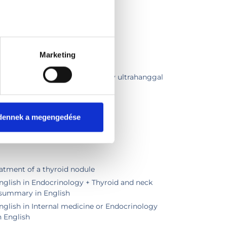
Marketing
szakorvosi vizsgálat
szakorvosi vizsgálat pajzsmirigy ultrahanggal
eti ultrahang
sgálat
dennek a megengedése
smirigy biopszia
atment of a thyroid nodule
nglish in Endocrinology + Thyroid and neck
 summary in English
nglish in Internal medicine or Endocrinology
 English