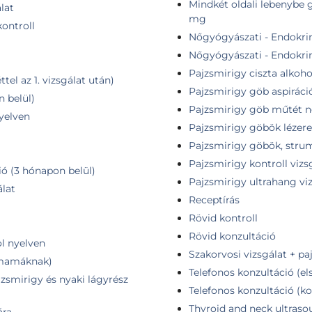
Mindkét oldali lebenybe 
lat
mg
ontroll
Nőgyógyászati - Endokrin
Nőgyógyászati - Endokrin
Pajzsmirigy ciszta alkoho
tel az 1. vizsgálat után)
Pajzsmirigy göb aspiráció
n belül)
Pajzsmirigy göb műtét né
nyelven
Pajzsmirigy göbök lézere
Pajzsmirigy göbök, stru
Pajzsmirigy kontroll vizs
ió (3 hónapon belül)
Pajzsmirigy ultrahang vi
álat
Receptírás
Rövid kontroll
Rövid konzultáció
ol nyelven
Szakorvosi vizsgálat + pa
ismamáknak)
Telefonos konzultáció (el
jzsmirigy és nyaki lágyrész
Telefonos konzultáció (ko
Thyroid and neck ultras
ára