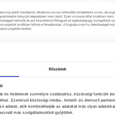
dolgo
- endo
akorvos jelölt (rezidens): általános orvosi oklevéllel rendelkező orvos, aki j
zerzésére irányuló képzésben vesz részt. Ezen orvosok által önállóan nem
lősséggel tartozik és azt közvetlenül felügyeli az egészségügyi szolgáltató s
orvosjelölt önállóan láthat el feladatokat. A foglaljorvost.hu felelősségét 
zakorvosjelölt esetén.
okrinológia
Részletek
 KAPCSOLÓDÓ SZAKTERÜLETEK
ál
mak és hirdetések személyre szabásához, közösségi funkciók biz
Nőgyógyászat
hez. Ezenkívül közösségi média-, hirdető- és elemező partner
zó adatait, akik kombinálhatják az adatokat más olyan adatokka
sznált más szolgáltatásokból gyűjtöttek.