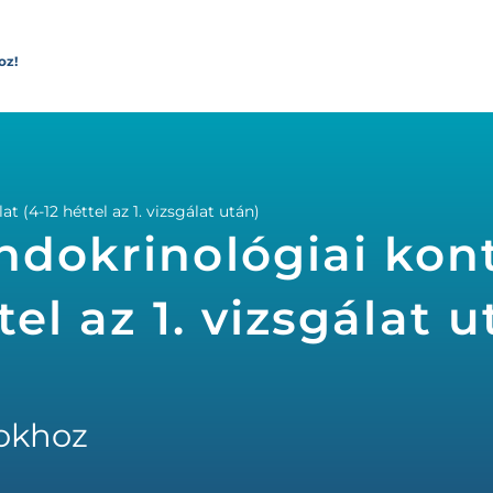
oz!
t (4-12 héttel az 1. vizsgálat után)
ndokrinológiai kont
tel az 1. vizsgálat u
okhoz