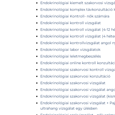
Endokrinológiai kiemelt szakorvosi vizsgá
Endokrinológiai komplex távkonzultáció k
Endokrinológiai Kontroll- nők számára
Endokrinológiai kontroll vizsgálat
Endokrinológiai kontroll vizsgálat (4-12 hét
Endokrinológiai kontroll vizsgálat (4 héte
Endokrinológiai kontrollvizsgálat angol 
Endokrinológiai labor vizsgálatok
Endokrinológiai leletmegbeszélés
Endokrinológiai online kontroll konzultác
Endokrinológiai szakorvosi kontroll vizsg
Endokrinológiai szakorvosi konzultáció
Endokrinológiai szakorvosi vizsgálat
Endokrinológiai szakorvosi vizsgálat ang
Endokrinológiai szakorvosi vizsgálat (k
Endokrinológiai szakorvosi vizsgálat + Pa
ultrahang vizsgálat egy ülésben
Endokrinológiai szakvizsgálat - nők szám