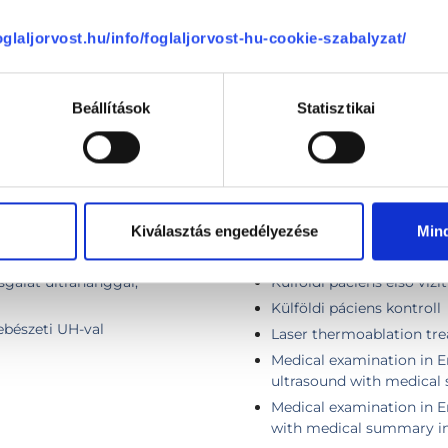
foglaljorvost.hu/info/foglaljorvost-hu-cookie-szabalyzat/
Infúziós kezelés
 thyroid nodule
Kismedencei ultrahang II
Beállítások
Statisztikai
 belül)
Komplex endokrinológiai 
Komplex endokrinológiai 
a szövetragsztóval
Komplex, fej-nyak sebész
Komplex pajzsmirigy viz
Kontroll vizsgálat
Kiválasztás engedélyezése
Min
ng
Kontroll vizsgálat + pajz
zsgálat ultrahanggal,
Külföldi páciens első vizit
Külföldi páciens kontroll
sebészeti UH-val
Laser thermoablation tre
Medical examination in E
ultrasound with medical
Medical examination in E
with medical summary in