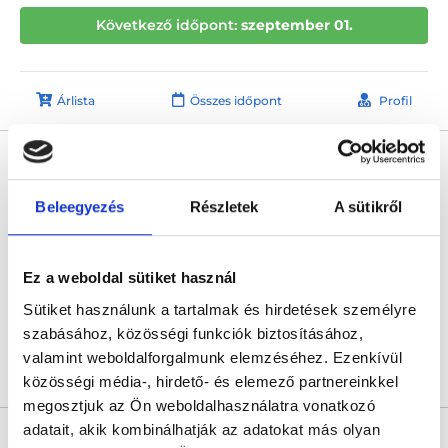
Következő időpont:
szeptember 01.
Árlista
Összes időpont
Profil
Dr. Balla Levente
Nőgyógyász
Beleegyezés
Részletek
A sütikről
4.7
41 értékelés
Forlife Uránia Medical Center
Budapest, VIII. kerület, Rákóczi út 19. 1. emelet 9. 88-as kapucsengő
Ez a weboldal sütiket használ
Sajnáljuk, jelenleg nincs szabad időpont!
Sütiket használunk a tartalmak és hirdetések személyre
szabásához, közösségi funkciók biztosításához,
valamint weboldalforgalmunk elemzéséhez. Ezenkívül
Árlista
Összes időpont
Profil
közösségi média-, hirdető- és elemező partnereinkkel
megosztjuk az Ön weboldalhasználatra vonatkozó
adatait, akik kombinálhatják az adatokat más olyan
Dr. Gődény Sándor