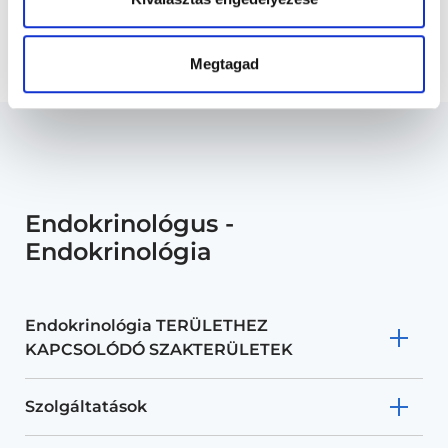
Főoldal
Endokrinológus
Nőgyógyászati - Endokrinológiai szakorvosi kontroll
Megtagad
Endokrinológus -
Endokrinológia
Endokrinológia TERÜLETHEZ
KAPCSOLÓDÓ SZAKTERÜLETEK
Szolgáltatások