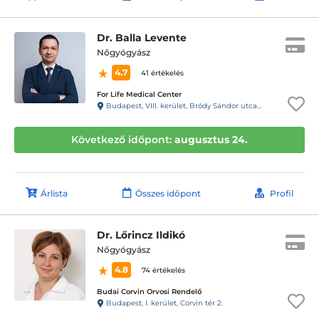
Dr. Balla Levente
Nőgyógyász
4.7
41 értékelés
For Life Medical Center
Budapest, VIII. kerület, Bródy Sándor utca 28. 1.lépcsőház, fsz. 2.
Következő időpont:
augusztus 24.
Árlista
Összes időpont
Profil
Dr. Lőrincz Ildikó
Nőgyógyász
4.8
74 értékelés
Budai Corvin Orvosi Rendelő
Budapest, I. kerület, Corvin tér 2.