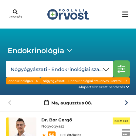
keresés
Endokrinológia
Nőgyógyászati - Endokrinológiai szakorvosi kontroll
endokrinológus
nőgyógyászati - Endokrinológiai szakorvosi kontroll
Ma,
augusztus 08.
Dr. Bor Gergő
KIEMELT
Nőgyógyász
5.0
1156 értékelés