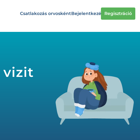
Csatlakozás orvosként
Bejelentkezés
Regisztráció
vizit