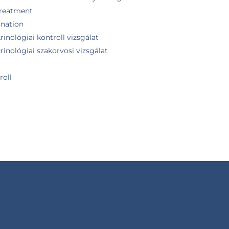
 treatment
ination
inológiai kontroll vizsgálat
inológiai szakorvosi vizsgálat
roll