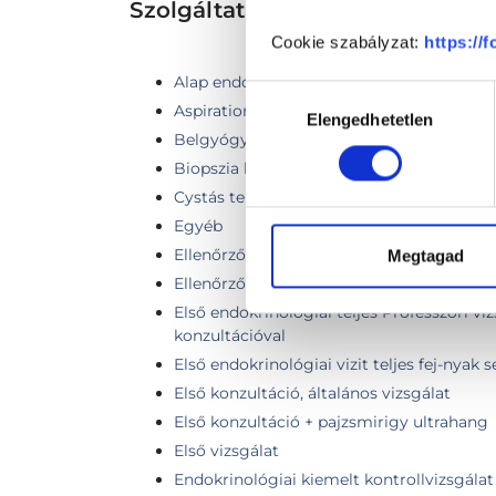
Szolgáltatások
Cookie szabályzat:
https://
Alap endokrinológiai labor
Hozzájárulás
Aspiration cytology (fine needle biopsy) -
Elengedhetetlen
kiválasztása
Belgyógyászati kontroll vizsgálat (4 héten
Biopszia kenet számtől független
Cystás területek leszívása összeragasztás
Egyéb
Ellenőrző vizsgálat
Megtagad
Ellenőrző vizsgálat + pajzsmirigy ultraha
Első endokrinológiai teljes Professzori vi
konzultációval
Első endokrinológiai vizit teljes fej-nyak 
Első konzultáció, általános vizsgálat
Első konzultáció + pajzsmirigy ultrahang
Első vizsgálat
Endokrinológiai kiemelt kontrollvizsgálat