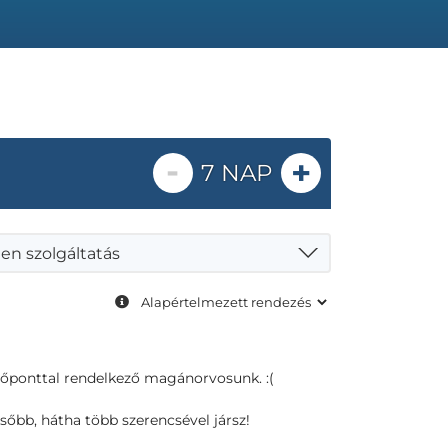
-
+
7 NAP
en szolgáltatás
dőponttal rendelkező magánorvosunk. :(
sőbb, hátha több szerencsével jársz!