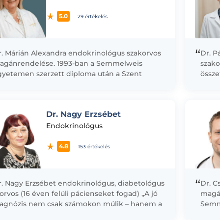
5.0
29 értékelés
“
r. Márián Alexandra endokrinológus szakorvos
Dr. P
agánrendelése. 1993-ban a Semmelweis
szako
gyetemen szerzett diploma után a Szent
össz
rgit Kórház belgyógyászati osztályán kezdett
diagn
 dolgozni, majd ezt követően...
kóros
kórké
Dr. Nagy Erzsébet
Endokrinológus
4.8
153 értékelés
“
r. Nagy Erzsébet endokrinológus, diabetológus
Dr. C
orvos (16 éven felüli pácienseket fogad) „A jó
magá
iagnózis nem csak számokon múlik – hanem a
Semm
ciens történetén.” Ha Ön...
minős