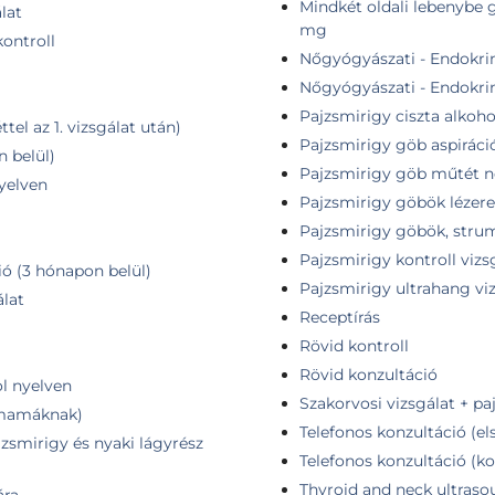
Mindkét oldali lebenybe 
lat
mg
ontroll
Nőgyógyászati - Endokrin
Nőgyógyászati - Endokrin
Pajzsmirigy ciszta alkoho
tel az 1. vizsgálat után)
Pajzsmirigy göb aspiráció
n belül)
Pajzsmirigy göb műtét né
nyelven
Pajzsmirigy göbök lézere
Pajzsmirigy göbök, stru
Pajzsmirigy kontroll vizs
ió (3 hónapon belül)
Pajzsmirigy ultrahang vi
álat
Receptírás
Rövid kontroll
Rövid konzultáció
ol nyelven
Szakorvosi vizsgálat + pa
ismamáknak)
Telefonos konzultáció (el
jzsmirigy és nyaki lágyrész
Telefonos konzultáció (ko
Thyroid and neck ultras
ára