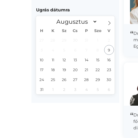
Ugrás dátumra
H
K
Sz
Cs
P
Szo
V
“
D
m
27
28
29
30
31
1
2
E
3
4
5
6
7
8
9
Ma
el
10
11
12
13
14
15
16
17
18
19
20
21
22
23
24
25
26
27
28
29
30
31
1
2
3
4
5
6
“
D
fő
d
pá