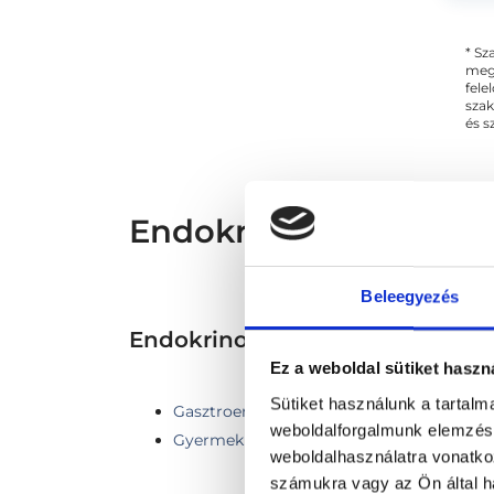
* Sz
megs
fele
szak
és s
Endokrinológus - End
Beleegyezés
Endokrinológia TERÜLETHEZ
Ez a weboldal sütiket haszn
Sütiket használunk a tartal
Gasztroenterológia
weboldalforgalmunk elemzésé
Gyermek endokrinológia
weboldalhasználatra vonatko
számukra vagy az Ön által ha