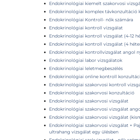
Endokrinológiai kiemelt szakorvosi vizsgá
Endokrinológiai komplex távkonzultáció k
Endokrinológiai Kontroll- nők számára
Endokrinológiai kontroll vizsgálat
Endokrinológiai kontroll vizsgálat (4-12 hét
Endokrinológiai kontroll vizsgálat (4 héte
Endokrinológiai kontrollvizsgálat angol 
Endokrinológiai labor vizsgálatok
Endokrinológiai leletmegbeszélés
Endokrinológiai online kontroll konzultác
Endokrinológiai szakorvosi kontroll vizsg
Endokrinológiai szakorvosi konzultáció
Endokrinológiai szakorvosi vizsgálat
Endokrinológiai szakorvosi vizsgálat ang
Endokrinológiai szakorvosi vizsgálat (k
Endokrinológiai szakorvosi vizsgálat + Pa
ultrahang vizsgálat egy ülésben
Endokrinológiai szakvizsgálat - nők szám