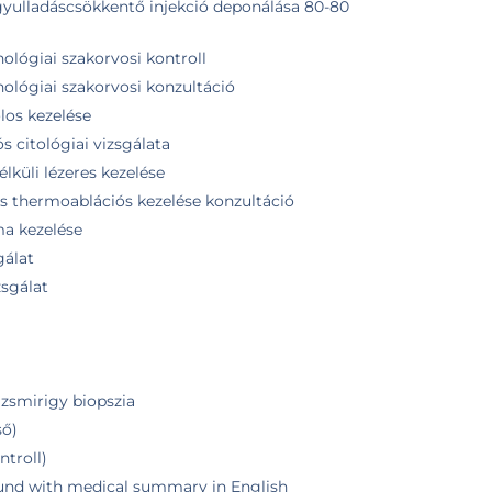
gyulladáscsökkentő injekció deponálása 80-80
ológiai szakorvosi kontroll
ológiai szakorvosi konzultáció
los kezelése
s citológiai vizsgálata
lküli lézeres kezelése
s thermoablációs kezelése konzultáció
ma kezelése
gálat
zsgálat
jzsmirigy biopszia
ső)
ntroll)
ound with medical summary in English