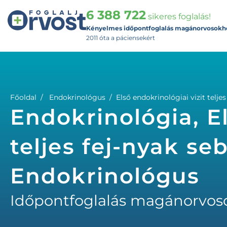
6 388 722
sikeres foglalás!
Kényelmes időpontfoglalás magánorvosokh
2011 óta a páciensekért
Főoldal
Endokrinológus
Első endokrinológiai vizit telje
Endokrinológia, El
teljes fej-nyak se
Endokrinológus
Időpontfoglalás magánorvos