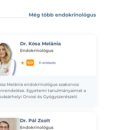
Még több endokrinológus
Dr. Kósa Melánia
Endokrinológus
5.0
31 értékelés
ósa Melánia endokrinológus szakorvos
nrendelése. Egyetemi tanulmányaimat a
vásárhelyi Orvosi és Gyógyszerészeti
em általános orvosi karán végeztem 2014-
majd rezidens orvosként a Maros Megyei...
Dr. Pál Zsolt
Endokrinológus