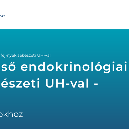
oz!
s fej-nyak sebészeti UH-val
ső endokrinológiai 
bészeti UH-val -
okhoz