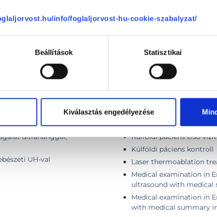
foglaljorvost.hu/info/foglaljorvost-hu-cookie-szabalyzat/
Infúziós kezelés
 thyroid nodule
Kismedencei ultrahang II
Beállítások
Statisztikai
 belül)
Komplex endokrinológiai 
Komplex endokrinológiai 
a szövetragsztóval
Komplex, fej-nyak sebész
Komplex pajzsmirigy viz
Kontroll vizsgálat
Kiválasztás engedélyezése
Min
ng
Kontroll vizsgálat + pajz
zsgálat ultrahanggal,
Külföldi páciens első vizit
Külföldi páciens kontroll
sebészeti UH-val
Laser thermoablation tre
Medical examination in E
ultrasound with medical
Medical examination in E
with medical summary in