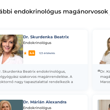
ábbi endokrinológus magánorvosok
Dr. Skurdenka Beatrix
Endokrinológus
4.4
123 értékelés
“
r. Skurdenka Beatrix endokrinológus,
Dr. K
elgyógyász szakorvos magánrendelése. A
magá
ktornő nagy tapasztalattal rendelkezik a
Maros
ciensellátás területén. Munkája során szívesen
Egyet
vözi a hagyományos nyugati orvoslást az
ben, 
ternatív...
Dr. Márián Alexandra
Endokrinológus