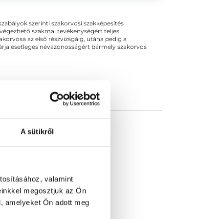
zom egy budapesti kórház belgyógyászati
krinológiai...
ogszabályok szerinti szakorvosi szakképesítés
 végezhető szakmai tevékenységért teljes
zakorvosa az első részvizsgáig, utána pedig a
kizárja esetleges névazonosságért bármely szakorvos
A sütikről
tosításához, valamint
einkkel megosztjuk az Ön
l, amelyeket Ön adott meg