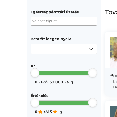
Tov
Egészségpénztári fizetés
Beszélt idegen nyelv
Ár
“
D
b
0 Ft
-tól
50 000 Ft
-ig
Do
pá
Értékelés
öt
al
0
-tól
5
-ig