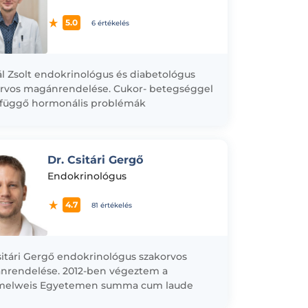
5.0
6 értékelés
ál Zsolt endokrinológus és diabetológus
rvos magánrendelése. Cukor- betegséggel
efüggő hormonális problémák
osztikája illetve terápiája. Pajzsmirigy
 elváltozásai következtében kialakuló
pek kezelése. A cukorbetegség...
Dr. Csitári Gergő
Endokrinológus
4.7
81 értékelés
sitári Gergő endokrinológus szakorvos
nrendelése. 2012-ben végeztem a
elweis Egyetemen summa cum laude
ítéssel. Diplomám megszerzése óta