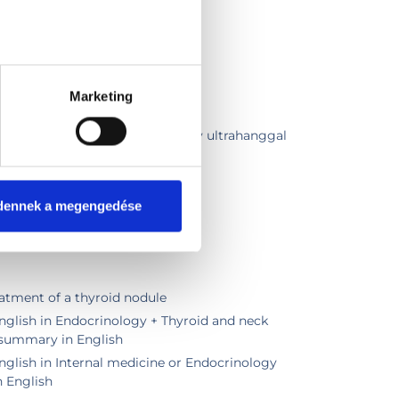
Marketing
szakorvosi vizsgálat
szakorvosi vizsgálat pajzsmirigy ultrahanggal
eti ultrahang
sgálat
dennek a megengedése
smirigy biopszia
atment of a thyroid nodule
nglish in Endocrinology + Thyroid and neck
 summary in English
nglish in Internal medicine or Endocrinology
 English