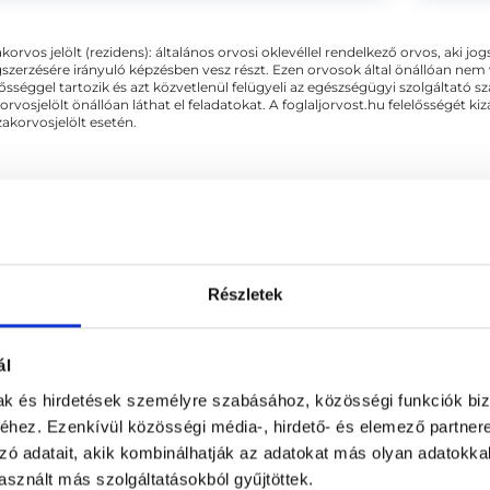
dolgo
- endo
akorvos jelölt (rezidens): általános orvosi oklevéllel rendelkező orvos, aki j
zerzésére irányuló képzésben vesz részt. Ezen orvosok által önállóan nem
lősséggel tartozik és azt közvetlenül felügyeli az egészségügyi szolgáltató s
orvosjelölt önállóan láthat el feladatokat. A foglaljorvost.hu felelősségét 
zakorvosjelölt esetén.
okrinológia
Részletek
 KAPCSOLÓDÓ SZAKTERÜLETEK
ál
mak és hirdetések személyre szabásához, közösségi funkciók biz
Nőgyógyászat
hez. Ezenkívül közösségi média-, hirdető- és elemező partner
zó adatait, akik kombinálhatják az adatokat más olyan adatokka
sznált más szolgáltatásokból gyűjtöttek.