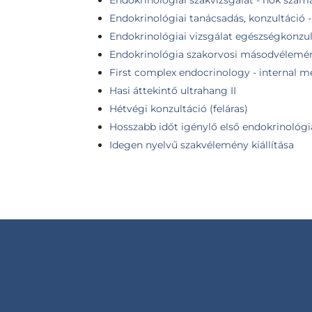
Endokrinológiai tanácsadás, konzultáció 
Endokrinológiai vizsgálat egészségkonzul
Endokrinológia szakorvosi másodvélemé
First complex endocrinology - internal me
Hasi áttekintő ultrahang II
Hétvégi konzultáció (feláras)
Hosszabb időt igénylő első endokrinológia
Idegen nyelvű szakvélemény kiállítása