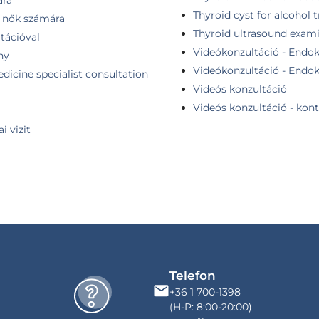
Thyroid cyst for alcohol
- nők számára
Thyroid ultrasound exam
tációval
Videókonzultáció - Endokr
ny
Videókonzultáció - Endokr
dicine specialist consultation
Videós konzultáció
Videós konzultáció - kont
i vizit
Telefon
+36 1 700-1398
(H-P: 8:00-20:00)