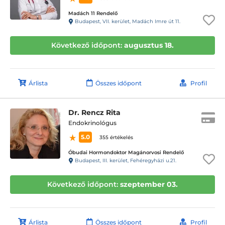
Madách 11 Rendelő
Budapest, VII. kerület, Madách Imre út 11.
Következő időpont:
augusztus 18.
Árlista
Összes időpont
Profil
Dr. Rencz Rita
Endokrinológus
5.0
355 értékelés
Óbudai Hormondoktor Magánorvosi Rendelő
Budapest, III. kerület, Fehéregyházi u.21.
Következő időpont:
szeptember 03.
Árlista
Összes időpont
Profil