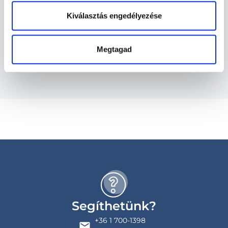
Szolgáltatások
Kiválasztás engedélyezése
Budapesti és vidéki endokrinológus
Megtagad
orvosok
Segíthetünk?
+36 1 700-1398