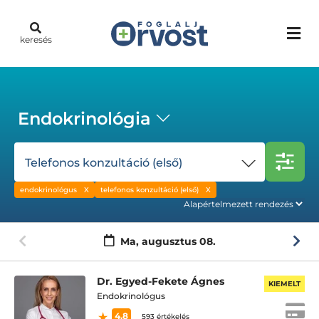
keresés
Endokrinológia
Telefonos konzultáció (első)
endokrinológus
telefonos konzultáció (első)
Ma,
augusztus 08.
Dr. Egyed-Fekete Ágnes
KIEMELT
Endokrinológus
4.8
593 értékelés