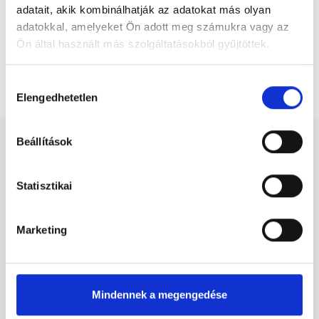
adatait, akik kombinálhatják az adatokat más olyan
adatokkal, amelyeket Ön adott meg számukra vagy az
Ön által használt más szolgáltatásokból gyűjtöttek.
Főoldal
Endokrinológus
Cookie
Telefonos konzultáció (első)
Hozzájárulás
szabályzat:
https://foglaljorvost.hu/info/foglaljorvost-
Elengedhetetlen
kiválasztása
hu-cookie-szabalyzat/
Beállítások
Statisztikai
Endokrinológus -
Endokrinológia
Marketing
Endokrinológia TERÜLETHEZ
Mindennek a megengedése
KAPCSOLÓDÓ SZAKTERÜLETEK