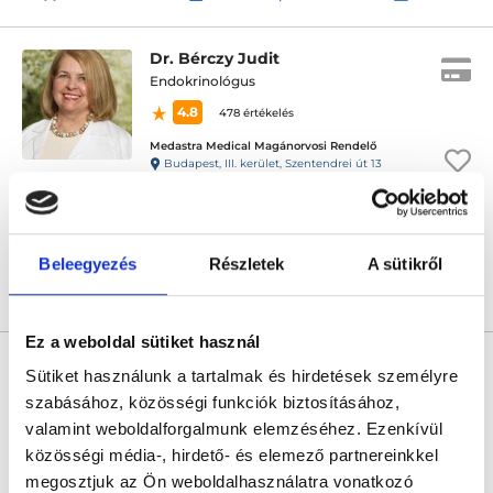
Dr. Bérczy Judit
Endokrinológus
4.8
478 értékelés
Medastra Medical Magánorvosi Rendelő
Budapest, III. kerület, Szentendrei út 13
Következő időpont:
szeptember 17.
Beleegyezés
Részletek
A sütikről
Árlista
Összes időpont
Profil
Ez a weboldal sütiket használ
* Szakorvos jelölt (rezidens): általános orvosi oklevéllel rendelkező
orvos, aki jogszabályok szerinti szakorvosi szakképesítés
Sütiket használunk a tartalmak és hirdetések személyre
megszerzésére irányuló képzésben vesz részt. Ezen orvosok által
szabásához, közösségi funkciók biztosításához,
önállóan nem végezhető szakmai tevékenységért teljes
felelősséggel tartozik és azt közvetlenül felügyeli az egészségügyi
valamint weboldalforgalmunk elemzéséhez. Ezenkívül
szolgáltató szakorvosa az első részvizsgáig, utána pedig a
közösségi média-, hirdető- és elemező partnereinkkel
szakorvosjelölt önállóan láthat el feladatokat. A foglaljorvost.hu
felelősségét kizárja esetleges névazonosságért bármely szakorvos
megosztjuk az Ön weboldalhasználatra vonatkozó
és szakorvosjelölt esetén.