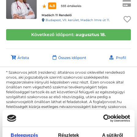
4.8
593 értékelés
Madách 11 Rendelő
Budapest, VII. kerület, Madách Imre út 11.
Következő időpont:
augusztus 18.
Árlista
Összes időpont
Profil
* Szakorvos jelölt (rezidens): általános orvosi oklevéllel rendelkező
orvos, aki jogszabályok szerinti szakorvosi szakképesítés
megszerzésére irányuló képzésben vesz részt. Ezen orvosok által
önállóan nem végezhető szakmai tevékenységért teljes
felelősséggel tartozik és azt közvetlenül felügyeli az egészségügyi
szolgáltató szakorvosa az első részvizsgáig, utána pedig a
szakorvosjelölt önállóan láthat el feladatokat. A foglaljorvost.hu
felelősségét kizárja esetleges névazonosságért bármely szakorvos
és szakorvosjelölt esetén.
Főoldal
Endokrinológus
Beleegyezés
Részletek
A sütikről