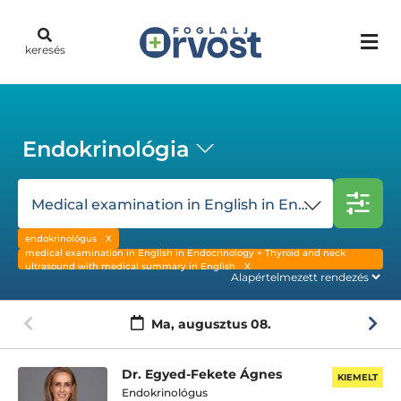
keresés
Endokrinológia
Medical examination in English in Endocrinology + Thyroid and neck ultrasound with medical summary in English
endokrinológus
medical examination in English in Endocrinology + Thyroid and neck
ultrasound with medical summary in English
Ma,
augusztus 08.
Dr. Egyed-Fekete Ágnes
KIEMELT
Endokrinológus