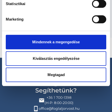
Statisztikai
Budapesti és vidéki endokrinológus
orvosok
Marketing
Mindennek a megengedése
Kiválasztás engedélyezése
Megtagad
Segíthetünk?
+36 1 700-1398
(H-P: 8:00-20:00)
office@foglaljorvost.hu