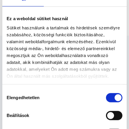
Medical examination in English in Endocrinology +
Thyroid and neck ultrasound with medical summary in
Ez a weboldal sütiket használ
English
Sütiket használunk a tartalmak és hirdetések személyre
szabásához, közösségi funkciók biztosításához,
valamint weboldalforgalmunk elemzéséhez. Ezenkívül
közösségi média-, hirdető- és elemező partnereinkkel
megosztjuk az Ön weboldalhasználatra vonatkozó
adatait, akik kombinálhatják az adatokat más olyan
Endokrinológus -
adatokkal, amelyeket Ön adott meg számukra vagy az
Ön által használt más szolgáltatásokból gyűjtöttek.
Endokrinológia
Cookie
Hozzájárulás
szabályzat:
https://foglaljorvost.hu/info/foglaljorvost-
Elengedhetetlen
kiválasztása
Endokrinológia TERÜLETHEZ
hu-cookie-szabalyzat/
KAPCSOLÓDÓ SZAKTERÜLETEK
Beállítások
Szolgáltatások