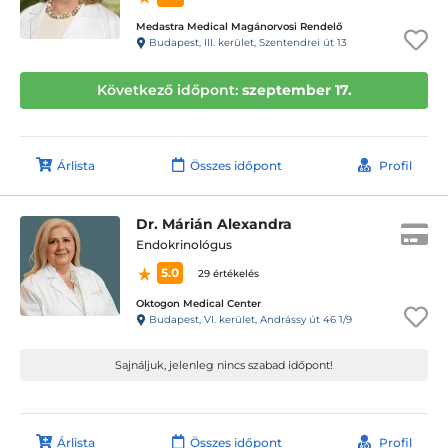
Medastra Medical Magánorvosi Rendelő
Budapest, III. kerület, Szentendrei út 13
Következő időpont:
szeptember 17.
Árlista
Összes időpont
Profil
Dr. Márián Alexandra
Endokrinológus
5.0
29 értékelés
Oktogon Medical Center
Budapest, VI. kerület, Andrássy út 46 1/9
Sajnáljuk, jelenleg nincs szabad időpont!
Árlista
Összes időpont
Profil