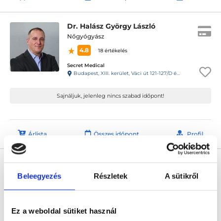
Dr. Halász György László
Nőgyógyász
4.8
18 értékelés
Secret Medical
Budapest, XIII. kerület, Váci út 121-127/D épület
Sajnáljuk, jelenleg nincs szabad időpont!
Árlista
Összes időpont
Profil
Dr. Gődény Sándor
Nőgyógyász
Beleegyezés
Részletek
A sütikről
4.9
323 értékelés
CIVIS Egészségház
Debrecen, Dózsa György út 25.
Ez a weboldal sütiket használ