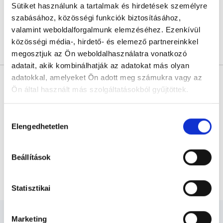
Sütiket használunk a tartalmak és hirdetések személyre
Dr. Gődény Sándorhoz a FoglaljOrvost.hu oldalon keresztül az időpont
szabásához, közösségi funkciók biztosításához,
foglalás átmenetileg nem lehetséges.
valamint weboldalforgalmunk elemzéséhez. Ezenkívül
közösségi média-, hirdető- és elemező partnereinkkel
Árlista
Összes időpont
Profil
megosztjuk az Ön weboldalhasználatra vonatkozó
adatait, akik kombinálhatják az adatokat más olyan
* Szakorvos jelölt (rezidens): általános orvosi oklevéllel rendelkező
adatokkal, amelyeket Ön adott meg számukra vagy az
orvos, aki jogszabályok szerinti szakorvosi szakképesítés
Ön által használt más szolgáltatásokból gyűjtöttek.
megszerzésére irányuló képzésben vesz részt. Ezen orvosok által
önállóan nem végezhető szakmai tevékenységért teljes
felelősséggel tartozik és azt közvetlenül felügyeli az egészségügyi
Cookie
szolgáltató szakorvosa az első részvizsgáig, utána pedig a
Hozzájárulás
szakorvosjelölt önállóan láthat el feladatokat. A foglaljorvost.hu
szabályzat:
https://foglaljorvost.hu/info/foglaljorvost-
Elengedhetetlen
kiválasztása
felelősségét kizárja esetleges névazonosságért bármely szakorvos
hu-cookie-szabalyzat/
és szakorvosjelölt esetén.
Beállítások
Főoldal
Endokrinológus
Receptírás
Statisztikai
Marketing