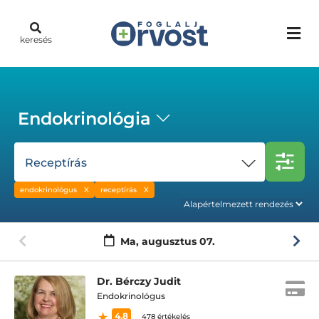
keresés
Endokrinológia
Receptírás
endokrinológus
receptírás
Ma,
augusztus 07.
Dr. Bérczy Judit
Endokrinológus
4.8
478 értékelés