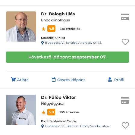
Dr. Balogh Illés
Endokrinológus
4.8
310 értékelés
MaBelle Klinika
Budapest, VI. kerület, Andrássy út 43.
Következő időpont:
szeptember 07.
Árlista
Összes időpont
Profil
Dr. Fülöp Viktor
Nőgyógyász
5.0
105 értékelés
For Life Medical Center
Budapest, VIII. kerület, Bródy Sándor utca 28. 1.lépcsőház, fsz. 2.