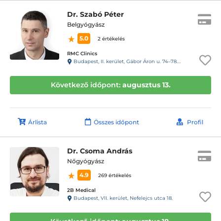
Dr. Szabó Péter
Belgyógyász
5.0
2 értékelés
RMC Clinics
Budapest, II. kerület, Gábor Áron u. 74–78. III. emelet
Következő időpont:
augusztus 13.
Árlista
Összes időpont
Profil
Dr. Csoma András
Nőgyógyász
4.9
269 értékelés
2B Medical
Budapest, VII. kerület, Nefelejcs utca 18.