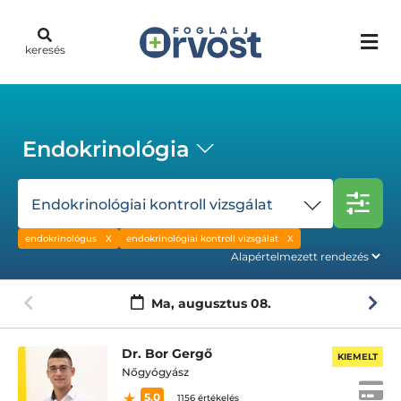
keresés
Endokrinológia
Endokrinológiai kontroll vizsgálat
endokrinológus
endokrinológiai kontroll vizsgálat
Ma,
augusztus 08.
Dr. Bor Gergő
KIEMELT
Nőgyógyász
5.0
1156 értékelés