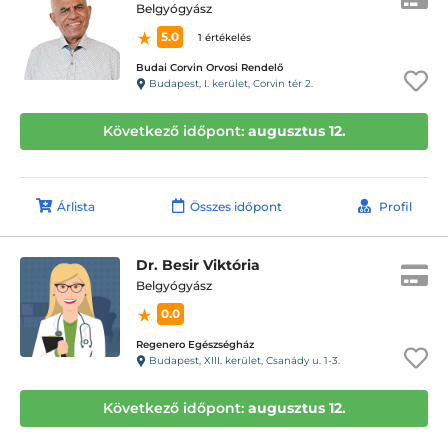
Belgyógyász
5.0
1 értékelés
Budai Corvin Orvosi Rendelő
Budapest, I. kerület, Corvin tér 2.
Következő időpont:
augusztus 12.
Árlista
Összes időpont
Profil
Dr. Besir Viktória
Belgyógyász
0.0
Regenero Egészségház
Budapest, XIII. kerület, Csanády u. 1-3.
Következő időpont:
augusztus 12.