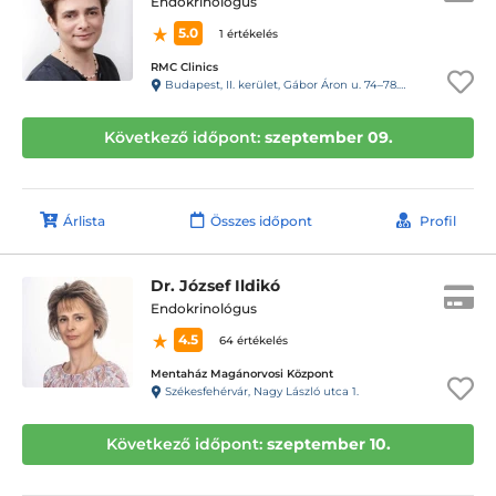
Endokrinológus
5.0
1 értékelés
RMC Clinics
Budapest, II. kerület, Gábor Áron u. 74–78. III. emelet
Következő időpont:
szeptember 09.
Árlista
Összes időpont
Profil
Dr. József Ildikó
Endokrinológus
4.5
64 értékelés
Mentaház Magánorvosi Központ
Székesfehérvár, Nagy László utca 1.
Következő időpont:
szeptember 10.