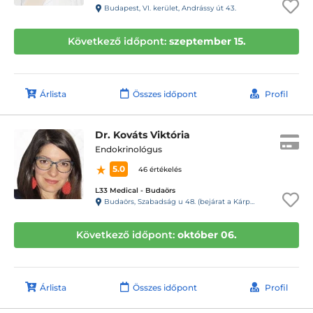
Budapest, VI. kerület, Andrássy út 43.
Következő időpont:
szeptember 15.
Árlista
Összes időpont
Profil
Dr. Kováts Viktória
Endokrinológus
5.0
46 értékelés
L33 Medical - Budaörs
Budaörs, Szabadság u 48. (bejárat a Kárpát u. 1. felől)
Következő időpont:
október 06.
Árlista
Összes időpont
Profil