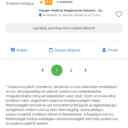
5.0
4 értékelés
Oxygen Medical Magánorvosi Központ - Újpest
Budapest, IV. kerület, Árpád út 47. 3 em.
Sajnáljuk, jelenleg nincs szabad időpont!
Árlista
Összes időpont
Profil
‹
›
1
2
* Szakorvos jelölt (rezidens): általános orvosi oklevéllel rendelkező
orvos, aki jogszabályok szerinti szakorvosi szakképesítés
megszerzésére irányuló képzésben vesz részt. Ezen orvosok által
önállóan nem végezhető szakmai tevékenységért teljes
felelősséggel tartozik és azt közvetlenül felügyeli az egészségügyi
szolgáltató szakorvosa az első részvizsgáig, utána pedig a
szakorvosjelölt önállóan láthat el feladatokat. A foglaljorvost.hu
felelősségét kizárja esetleges névazonosságért bármely szakorvos
és szakorvosjelölt esetén.