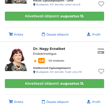
MeDoc Egészségközpont - Lehel
Budapest, XIII. kerület, Lehel utca 8.
Következő időpont:
augusztus 13.
Árlista
Összes időpont
Profil
Dr. Nagy Erzsébet
Endokrinológus
4.8
153 értékelés
MedKontroll Egészségközpont
Budapest, XIII. kerület, Tüzér utca 39.
Következő időpont:
augusztus 13.
Árlista
Összes időpont
Profil