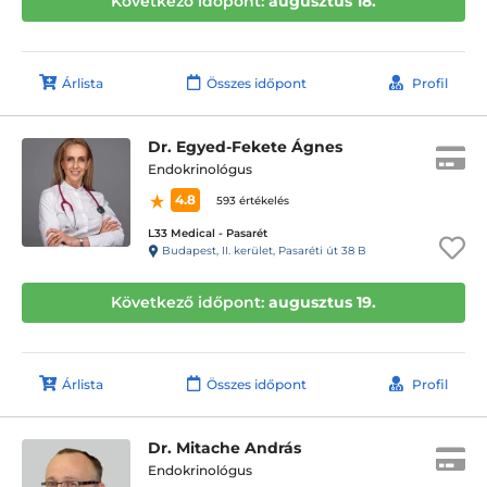
Következő időpont:
augusztus 18.
Árlista
Összes időpont
Profil
Dr. Egyed-Fekete Ágnes
Endokrinológus
4.8
593 értékelés
L33 Medical - Pasarét
Budapest, II. kerület, Pasaréti út 38 B
Következő időpont:
augusztus 19.
Árlista
Összes időpont
Profil
Dr. Mitache András
Endokrinológus