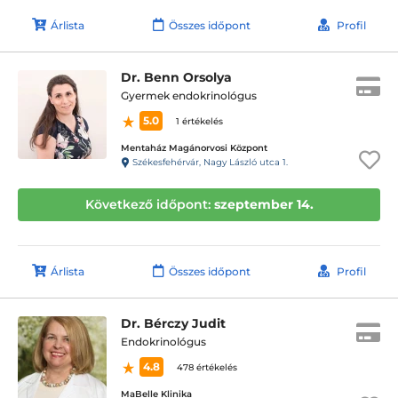
Árlista
Összes időpont
Profil
Dr. Benn Orsolya
Gyermek endokrinológus
5.0
1 értékelés
Mentaház Magánorvosi Központ
Székesfehérvár, Nagy László utca 1.
Következő időpont:
szeptember 14.
Árlista
Összes időpont
Profil
Dr. Bérczy Judit
Endokrinológus
4.8
478 értékelés
MaBelle Klinika