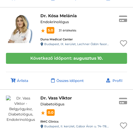
Dr. Kósa Melánia
Endokrinológus
5.0
31 értékelés
Duna Medical Center
Budapest, IX. kerület, Lechner Ödön fasor 5.
Következő időpont:
augusztus 10.
Árlista
Összes időpont
Profil
Dr. Vass Viktor
Diabetológus
0.0
RMC Clinics
Budapest, II. kerület, Gábor Áron u. 74–78. III. emelet