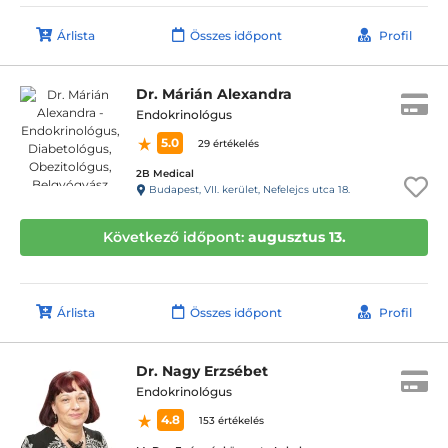
Árlista
Összes időpont
Profil
Dr. Márián Alexandra
Endokrinológus
5.0
29 értékelés
2B Medical
Budapest, VII. kerület, Nefelejcs utca 18.
Következő időpont:
augusztus 13.
Árlista
Összes időpont
Profil
Dr. Nagy Erzsébet
Endokrinológus
4.8
153 értékelés