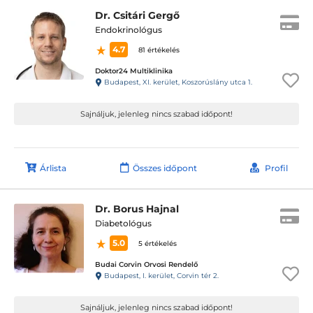
Dr. Csitári Gergő
Endokrinológus
4.7
81 értékelés
Doktor24 Multiklinika
Budapest, XI. kerület, Koszorúslány utca 1.
Sajnáljuk, jelenleg nincs szabad időpont!
Árlista
Összes időpont
Profil
Dr. Borus Hajnal
Diabetológus
5.0
5 értékelés
Budai Corvin Orvosi Rendelő
Budapest, I. kerület, Corvin tér 2.
Sajnáljuk, jelenleg nincs szabad időpont!