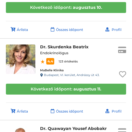
Következő időpont:
augusztus 10.
Árlista
Összes időpont
Profil
Dr. Skurdenka Beatrix
Endokrinológus
4.4
123 értékelés
MaBelle Klinika
Budapest, VI. kerület, Andrássy út 43.
Következő időpont:
augusztus 11.
Árlista
Összes időpont
Profil
Dr. Quawayan Yousef Abobakr