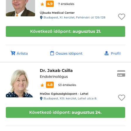
4.9
7 értékelés
Újbuda Medical Center
Budapest, XI. kerület, Fehérvári út 126-128
Következő időpont:
augusztus 21.
Árlista
Összes időpont
Profil
Dr. Jakab Csilla
Endokrinológus
4.8
53 értékelés
MeDoc Egészségközpont - Lehel
Budapest, XIII. kerület, Lehel utca 8.
Következő időpont:
augusztus 24.