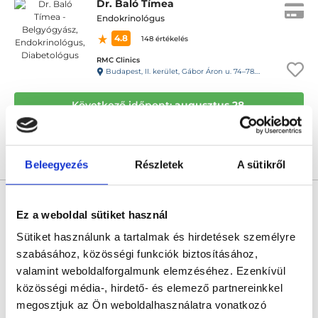
Dr. Baló Tímea
Endokrinológus
4.8
148 értékelés
RMC Clinics
Budapest, II. kerület, Gábor Áron u. 74–78. III. emelet
Következő időpont:
augusztus 28.
Árlista
Összes időpont
Profil
Beleegyezés
Részletek
A sütikről
Dr. Bódis Beáta
Ez a weboldal sütiket használ
Endokrinológus
5.0
30 értékelés
Sütiket használunk a tartalmak és hirdetések személyre
szabásához, közösségi funkciók biztosításához,
Da Vinci Magánklinika
Pécs, Málics Ottó u. 1.
valamint weboldalforgalmunk elemzéséhez. Ezenkívül
közösségi média-, hirdető- és elemező partnereinkkel
Következő időpont:
augusztus 31.
megosztjuk az Ön weboldalhasználatra vonatkozó