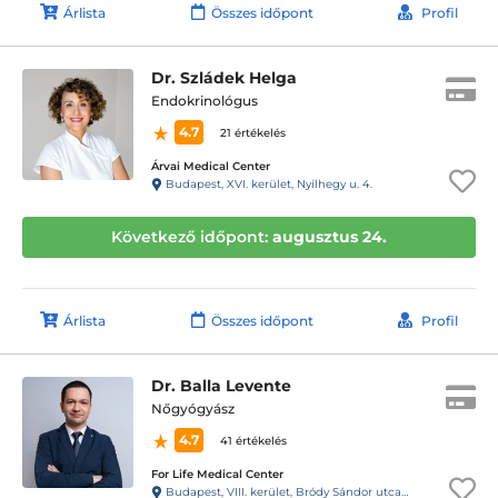
Árlista
Összes időpont
Profil
Dr. Szládek Helga
Endokrinológus
4.7
21 értékelés
Árvai Medical Center
Budapest, XVI. kerület, Nyílhegy u. 4.
Következő időpont:
augusztus 24.
Árlista
Összes időpont
Profil
Dr. Balla Levente
Nőgyógyász
4.7
41 értékelés
For Life Medical Center
Budapest, VIII. kerület, Bródy Sándor utca 28. 1.lépcsőház, fsz. 2.