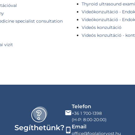
Thyroid ultrasound exam
tációval
Videókonzultáció - Endokr
ny
Videókonzultáció - Endokr
dicine specialist consultation
Videós konzultáció
Videós konzultáció - kont
i vizit
Telefon
+36 1 700-1398
(H-P: 8:00-20:00)
Segíthetünk?
Email
office@foglaljorvost.hu