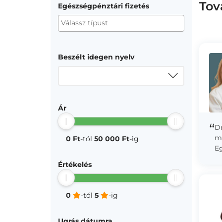
Tov
Egészségpénztári fizetés
Beszélt idegen nyelv
Ár
“
D
m
0 Ft
-tól
50 000 Ft
-ig
E
Ma
Értékelés
el
0
-tól
5
-ig
Ugrás dátumra