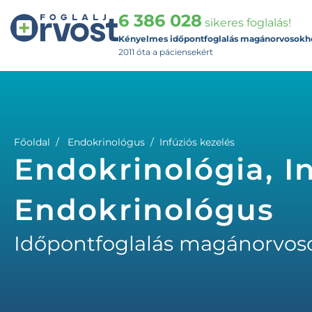
6 386 028
sikeres foglalás!
Kényelmes időpontfoglalás magánorvosokh
2011 óta a páciensekért
Főoldal
Endokrinológus
Infúziós kezelés
Endokrinológia, In
Endokrinológus
Időpontfoglalás magánorvos