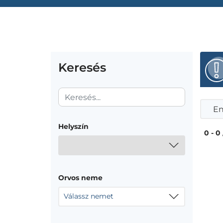
Keresés
En
Helyszín
0 - 0
Orvos neme
Válassz nemet