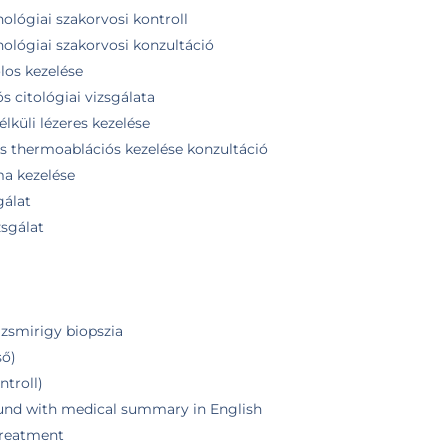
ológiai szakorvosi kontroll
ológiai szakorvosi konzultáció
los kezelése
s citológiai vizsgálata
lküli lézeres kezelése
s thermoablációs kezelése konzultáció
ma kezelése
gálat
zsgálat
jzsmirigy biopszia
ső)
ntroll)
ound with medical summary in English
 treatment