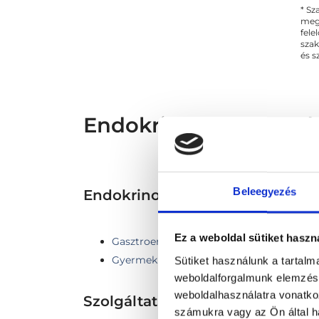
* Sz
megs
fele
szak
és s
Endokrinológus - End
Beleegyezés
Endokrinológia TERÜLETHEZ
Ez a weboldal sütiket haszn
Gasztroenterológia
Gyermek endokrinológia
Sütiket használunk a tartal
weboldalforgalmunk elemzésé
weboldalhasználatra vonatko
Szolgáltatások
számukra vagy az Ön által ha