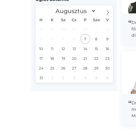
H
K
Sz
Cs
P
Szo
V
“
D
fő
27
28
29
30
31
1
2
d
3
4
5
6
7
8
9
pá
10
11
12
13
14
15
16
17
18
19
20
21
22
23
24
25
26
27
28
29
30
31
1
2
3
4
5
6
“
D
m
Ma
E
be