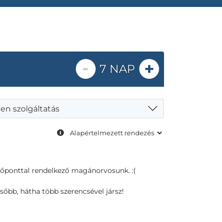
-
+
7 NAP
en szolgáltatás
dőponttal rendelkező magánorvosunk. :(
sőbb, hátha több szerencsével jársz!