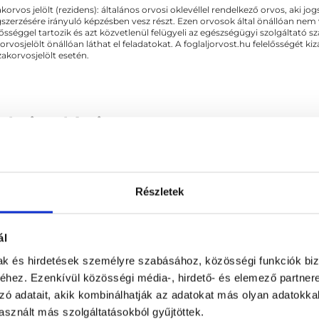
akorvos jelölt (rezidens): általános orvosi oklevéllel rendelkező orvos, aki j
törté
zerzésére irányuló képzésben vesz részt. Ezen orvosok által önállóan nem
lősséggel tartozik és azt közvetlenül felügyeli az egészségügyi szolgáltató s
orvosjelölt önállóan láthat el feladatokat. A foglaljorvost.hu felelősségét 
zakorvosjelölt esetén.
okrinológia
Részletek
 KAPCSOLÓDÓ SZAKTERÜLETEK
ál
Nőgyógyászat
mak és hirdetések személyre szabásához, közösségi funkciók biz
hez. Ezenkívül közösségi média-, hirdető- és elemező partner
zó adatait, akik kombinálhatják az adatokat más olyan adatokka
sznált más szolgáltatásokból gyűjtöttek.