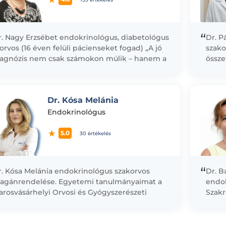
“
r. Nagy Erzsébet endokrinológus, diabetológus
Dr. P
orvos (16 éven felüli pácienseket fogad) „A jó
szako
iagnózis nem csak számokon múlik – hanem a
össz
ciens történetén.” Ha Ön...
diagn
kóros
kórké
Dr. Kósa Melánia
Endokrinológus
5.0
30 értékelés
“
r. Kósa Melánia endokrinológus szakorvos
Dr. B
agánrendelése. Egyetemi tanulmányaimat a
endok
rosvásárhelyi Orvosi és Gyógyszerészeti
Szakr
gyetem általános orvosi karán végeztem 2014-
cukor
n, majd rezidens orvosként a Maros Megyei...
rende
beteg