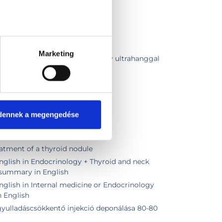
szakorvosi vizsgálat
Marketing
szakorvosi vizsgálat pajzsmirigy ultrahanggal
eti ultrahang
sgálat
smirigy biopszia
dennek a megengedése
atment of a thyroid nodule
nglish in Endocrinology + Thyroid and neck
 summary in English
nglish in Internal medicine or Endocrinology
 English
gyulladáscsökkentő injekció deponálása 80-80