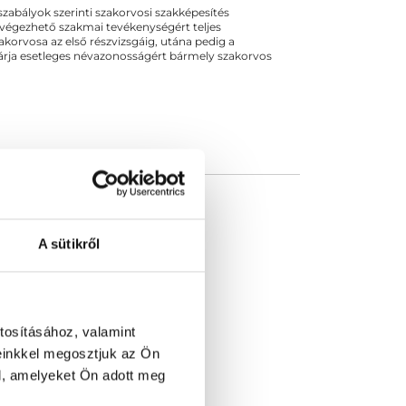
ogszabályok szerinti szakorvosi szakképesítés
nő kezelésére....
 végezhető szakmai tevékenységért teljes
zakorvosa az első részvizsgáig, utána pedig a
kizárja esetleges névazonosságért bármely szakorvos
A sütikről
tosításához, valamint
einkkel megosztjuk az Ön
l, amelyeket Ön adott meg