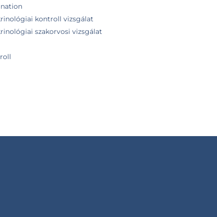
ination
inológiai kontroll vizsgálat
inológiai szakorvosi vizsgálat
roll