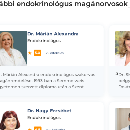
ábbi endokrinológus magánorvosok
Dr. Márián Alexandra
Endokrinológus
5.0
29 értékelés
“
r. Márián Alexandra endokrinológus szakorvos
Dr. S
agánrendelése. 1993-ban a Semmelweis
belgy
gyetemen szerzett diploma után a Szent
Dokto
rgit Kórház belgyógyászati osztályán kezdett
pácie
 dolgozni, majd ezt követően...
ötvöz
altern
Dr. Nagy Erzsébet
Endokrinológus
4.8
153 értékelés