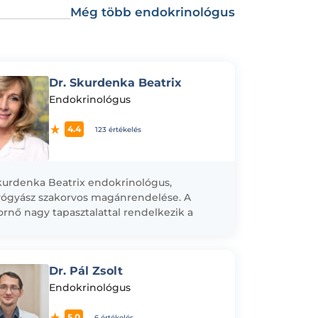
Még több endokrinológus
Dr. Skurdenka Beatrix
Endokrinológus
4.4
123 értékelés
kurdenka Beatrix endokrinológus,
ógyász szakorvos magánrendelése. A
rnő nagy tapasztalattal rendelkezik a
nsellátás területén. Munkája során szívesen
i a hagyományos nyugati orvoslást az
atív...
Dr. Pál Zsolt
Endokrinológus
5.0
6 értékelés