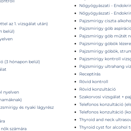
ontroll
Nőgyógyászati - Endokrin
Nőgyógyászati - Endokrin
Pajzsmirigy ciszta alkoho
tel az 1. vizsgálat után)
Pajzsmirigy göb aspiráció
n belül)
Pajzsmirigy göb műtét né
nyelven
Pajzsmirigy göbök lézere
Pajzsmirigy göbök, stru
Pajzsmirigy kontroll vizs
ió (3 hónapon belül)
Pajzsmirigy ultrahang vi
álat
Receptírás
Rövid kontroll
Rövid konzultáció
ol nyelven
Szakorvosi vizsgálat + pa
ismamáknak)
Telefonos konzultáció (el
jzsmirigy és nyaki lágyrész
Telefonos konzultáció (ko
Thyroid and neck ultras
ára
Thyroid cyst for alcohol
- nők számára