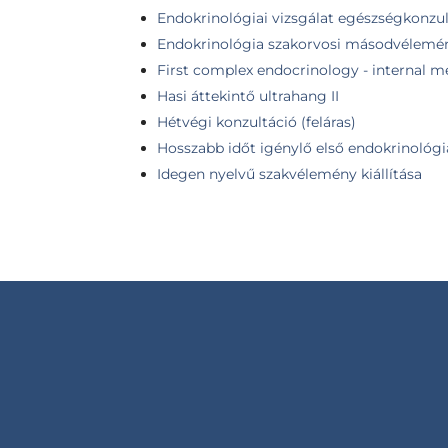
Endokrinológiai vizsgálat egészségkonzul
Endokrinológia szakorvosi másodvélemé
First complex endocrinology - internal me
Hasi áttekintő ultrahang II
Hétvégi konzultáció (feláras)
Hosszabb időt igénylő első endokrinológia
Idegen nyelvű szakvélemény kiállítása