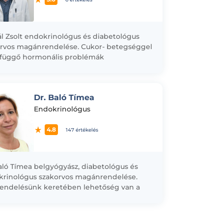
ál Zsolt endokrinológus és diabetológus
rvos magánrendelése. Cukor- betegséggel
efüggő hormonális problémák
osztikája illetve terápiája. Pajzsmirigy
 elváltozásai következtében kialakuló
pek kezelése. A cukorbetegség...
Dr. Baló Tímea
Endokrinológus
4.8
147 értékelés
aló Tímea belgyógyász, diabetológus és
rinológus szakorvos magánrendelése.
endelésünk keretében lehetőség van a
betegség és/vagy vérzsír-
llenességek szűrésére, illetve a
ségek legkorszerűbb gyógyszerekkel