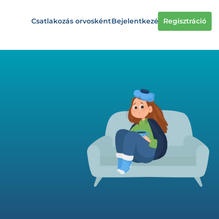
Csatlakozás orvosként
Bejelentkezés
Regisztráció