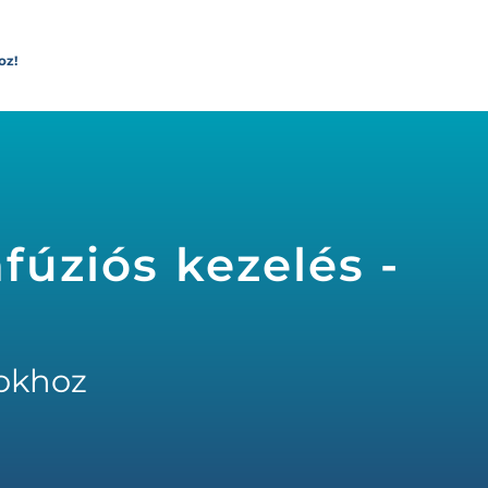
oz!
fúziós kezelés -
okhoz