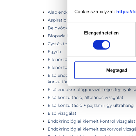
Cookie szabályzat:
https://
Alap endokrinológiai labor
Aspiration cytology (fine needle biopsy) -
Hozzájárulás
Belgyógyászati kontroll vizsgálat (4 héten
Elengedhetetlen
kiválasztása
Biopszia kenet számtől független
Cystás területek leszívása összeragasztás
Egyéb
Ellenőrző vizsgálat
Ellenőrző vizsgálat + pajzsmirigy ultraha
Megtagad
Első endokrinológiai teljes Professzori vi
konzultációval
Első endokrinológiai vizit teljes fej-nyak 
Első konzultáció, általános vizsgálat
Első konzultáció + pajzsmirigy ultrahang
Első vizsgálat
Endokrinológiai kiemelt kontrollvizsgálat
Endokrinológiai kiemelt szakorvosi vizsgá