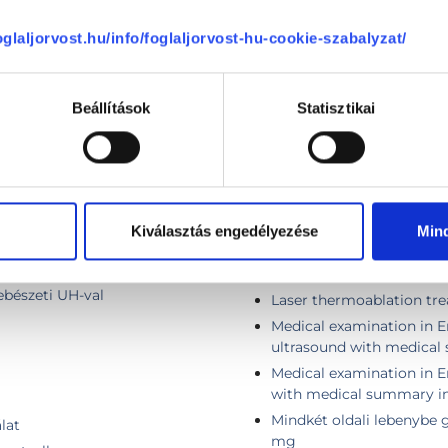
foglaljorvost.hu/info/foglaljorvost-hu-cookie-szabalyzat/
Infúziós kezelés
 thyroid nodule
Kismedencei ultrahang II
 belül)
Komplex endokrinológiai 
Beállítások
Statisztikai
Komplex endokrinológiai 
a szövetragsztóval
Komplex, fej-nyak sebész
Komplex pajzsmirigy viz
Kontroll vizsgálat
ng
Kontroll vizsgálat + pajz
Kiválasztás engedélyezése
Min
zsgálat ultrahanggal,
Külföldi páciens első vizit
Külföldi páciens kontroll
sebészeti UH-val
Laser thermoablation tre
Medical examination in E
ultrasound with medical
Medical examination in E
with medical summary in
Mindkét oldali lebenybe 
lat
mg