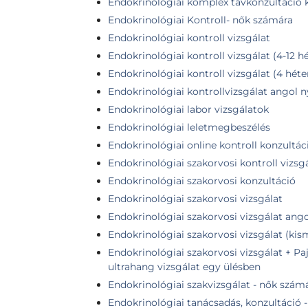
Endokrinológiai komplex távkonzultáció k
Endokrinológiai Kontroll- nők számára
Endokrinológiai kontroll vizsgálat
Endokrinológiai kontroll vizsgálat (4-12 hét
Endokrinológiai kontroll vizsgálat (4 héte
Endokrinológiai kontrollvizsgálat angol 
Endokrinológiai labor vizsgálatok
Endokrinológiai leletmegbeszélés
Endokrinológiai online kontroll konzultác
Endokrinológiai szakorvosi kontroll vizsg
Endokrinológiai szakorvosi konzultáció
Endokrinológiai szakorvosi vizsgálat
Endokrinológiai szakorvosi vizsgálat ang
Endokrinológiai szakorvosi vizsgálat (k
Endokrinológiai szakorvosi vizsgálat + Pa
ultrahang vizsgálat egy ülésben
Endokrinológiai szakvizsgálat - nők szám
Endokrinológiai tanácsadás, konzultáció 