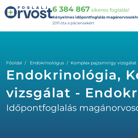
6 384 867
sikeres foglalás!
Kényelmes időpontfoglalás magánorvosokh
2011 óta a páciensekért
Főoldal
Endokrinológus
Komplex pajzsmirigy vizsgálat
Endokrinológia, K
vizsgálat - Endok
Időpontfoglalás magánorvos