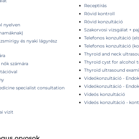
álat
Receptírás
Rövid kontroll
Rövid konzultáció
ol nyelven
Szakorvosi vizsgálat + pa
ismamáknak)
Telefonos konzultáció (el
jzsmirigy és nyaki lágyrész
Telefonos konzultáció (ko
Thyroid and neck ultras
ára
Thyroid cyst for alcohol
- nők számára
Thyroid ultrasound exam
tációval
Videókonzultáció - Endokr
ny
Videókonzultáció - Endokr
dicine specialist consultation
Videós konzultáció
Videós konzultáció - kont
i vizit
ógus orvosok