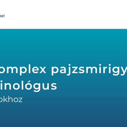
oz!
omplex pajzsmirig
rinológus
okhoz