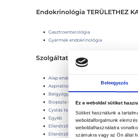
Endokrinológia TERÜLETHEZ
Gasztroenterológia
Gyermek endokrinológia
Szolgáltatások
Alap endokrinológiai labor
Beleegyezés
Aspiration cytology (fine needle biopsy) -
Belgyógyászati kontroll vizsgálat (4 héten
Biopszia kenet számtől független
Ez a weboldal sütiket haszn
Cystás területek leszívása összeragasztás
Sütiket használunk a tartal
Egyéb
weboldalforgalmunk elemzésé
Ellenőrző vizsgálat
weboldalhasználatra vonatko
Ellenőrző vizsgálat + pajzsmirigy ultraha
számukra vagy az Ön által ha