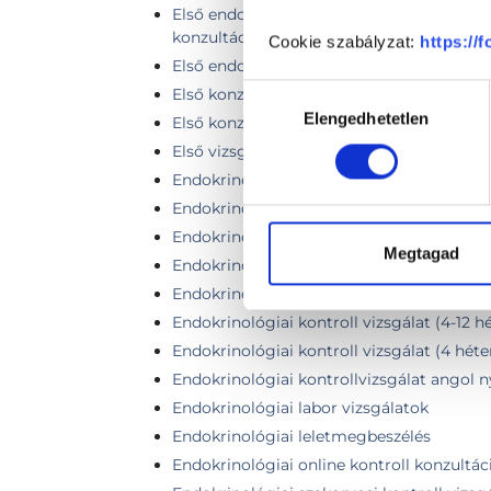
Első endokrinológiai teljes Professzori vi
konzultációval
Cookie szabályzat:
https://
Első endokrinológiai vizit teljes fej-nyak 
Hozzájárulás
Első konzultáció, általános vizsgálat
Elengedhetetlen
kiválasztása
Első konzultáció + pajzsmirigy ultrahang
Első vizsgálat
Endokrinológiai kiemelt kontrollvizsgálat
Endokrinológiai kiemelt szakorvosi vizsgá
Endokrinológiai komplex távkonzultáció k
Megtagad
Endokrinológiai Kontroll- nők számára
Endokrinológiai kontroll vizsgálat
Endokrinológiai kontroll vizsgálat (4-12 hét
Endokrinológiai kontroll vizsgálat (4 héte
Endokrinológiai kontrollvizsgálat angol 
Endokrinológiai labor vizsgálatok
Endokrinológiai leletmegbeszélés
Endokrinológiai online kontroll konzultác