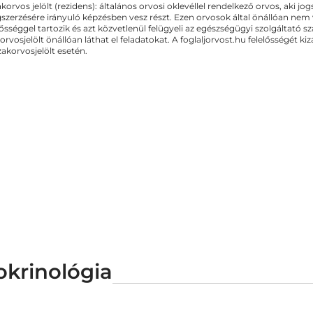
akorvos jelölt (rezidens): általános orvosi oklevéllel rendelkező orvos, aki j
zerzésére irányuló képzésben vesz részt. Ezen orvosok által önállóan nem
lősséggel tartozik és azt közvetlenül felügyeli az egészségügyi szolgáltató s
orvosjelölt önállóan láthat el feladatokat. A foglaljorvost.hu felelősségét 
zakorvosjelölt esetén.
okrinológia