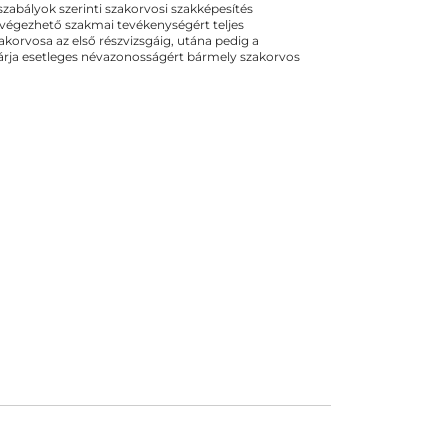
ogszabályok szerinti szakorvosi szakképesítés
 végezhető szakmai tevékenységért teljes
zakorvosa az első részvizsgáig, utána pedig a
kizárja esetleges névazonosságért bármely szakorvos