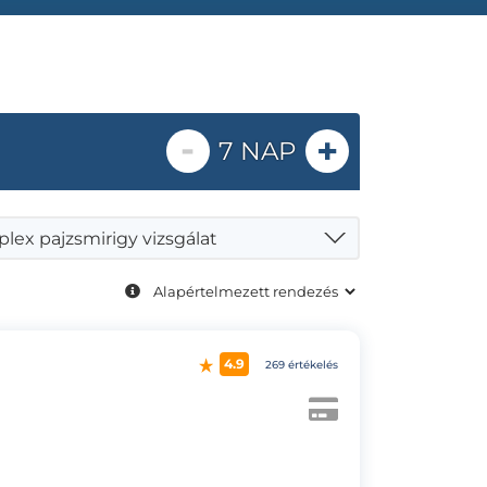
-
+
7 NAP
lex pajzsmirigy vizsgálat
4.9
269 értékelés