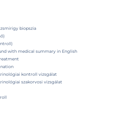
jzsmirigy biopszia
ső)
ntroll)
ound with medical summary in English
 treatment
ination
inológiai kontroll vizsgálat
inológiai szakorvosi vizsgálat
roll