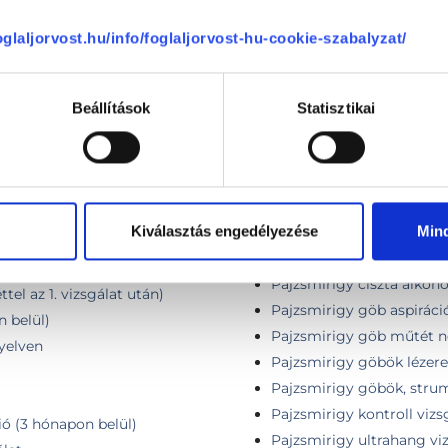
zsgálat ultrahanggal,
Külföldi páciens első vizit
foglaljorvost.hu/info/foglaljorvost-hu-cookie-szabalyzat/
Külföldi páciens kontroll
sebészeti UH-val
Laser thermoablation tre
Medical examination in E
Beállítások
Statisztikai
ultrasound with medical
Medical examination in E
with medical summary in
Mindkét oldali lebenybe 
lat
mg
ontroll
Kiválasztás engedélyezése
Min
Nőgyógyászati - Endokrin
Nőgyógyászati - Endokrin
Pajzsmirigy ciszta alkoho
tel az 1. vizsgálat után)
Pajzsmirigy göb aspiráció
n belül)
Pajzsmirigy göb műtét né
nyelven
Pajzsmirigy göbök lézere
Pajzsmirigy göbök, stru
Pajzsmirigy kontroll vizs
ió (3 hónapon belül)
Pajzsmirigy ultrahang vi