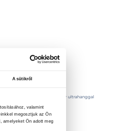
A sütikről
szakorvosi vizsgálat
szakorvosi vizsgálat pajzsmirigy ultrahanggal
eti ultrahang
tosításához, valamint
sgálat
einkkel megosztjuk az Ön
l, amelyeket Ön adott meg
smirigy biopszia