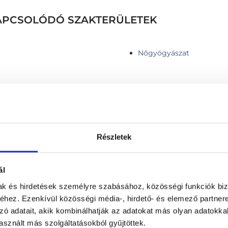
 KAPCSOLÓDÓ SZAKTERÜLETEK
Nőgyógyászat
Infúziós kezelés
Részletek
 thyroid nodule
Kismedencei ultrahang II
 belül)
Komplex endokrinológiai 
Komplex endokrinológiai 
ál
a szövetragsztóval
Komplex, fej-nyak sebész
mak és hirdetések személyre szabásához, közösségi funkciók biz
Komplex pajzsmirigy viz
hez. Ezenkívül közösségi média-, hirdető- és elemező partner
Kontroll vizsgálat
zó adatait, akik kombinálhatják az adatokat más olyan adatokka
ng
Kontroll vizsgálat + pajz
sznált más szolgáltatásokból gyűjtöttek.