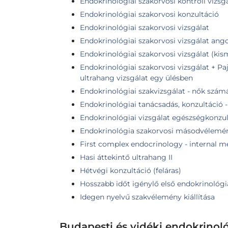
Endokrinológiai szakorvosi kontroll vizsg
Endokrinológiai szakorvosi konzultáció
Endokrinológiai szakorvosi vizsgálat
Endokrinológiai szakorvosi vizsgálat ang
Endokrinológiai szakorvosi vizsgálat (k
Endokrinológiai szakorvosi vizsgálat + Pa
ultrahang vizsgálat egy ülésben
Endokrinológiai szakvizsgálat - nők szám
Endokrinológiai tanácsadás, konzultáció 
Endokrinológiai vizsgálat egészségkonzul
Endokrinológia szakorvosi másodvélemé
First complex endocrinology - internal me
Hasi áttekintő ultrahang II
Hétvégi konzultáció (feláras)
Hosszabb időt igénylő első endokrinológia
Idegen nyelvű szakvélemény kiállítása
Budapesti és vidéki endokrinol