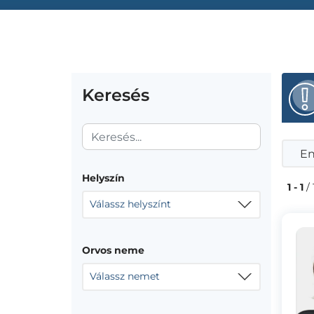
Keresés
En
Helyszín
1 - 1
/ 
Válassz helyszínt
Orvos neme
Válassz nemet