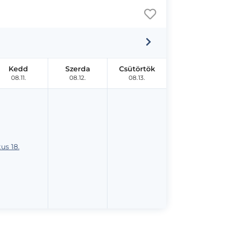
Kedd
Szerda
Csütörtök
08.11.
08.12.
08.13.
us 18.