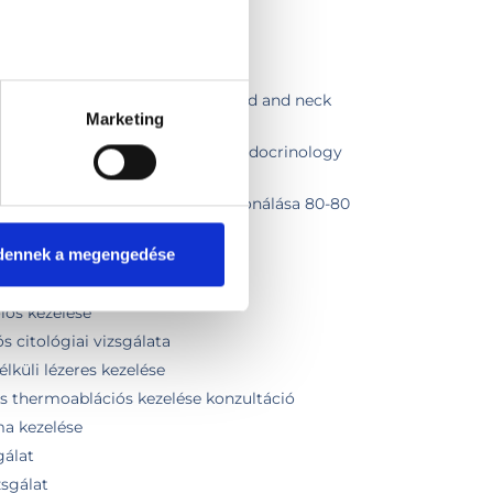
atment of a thyroid nodule
nglish in Endocrinology + Thyroid and neck
Marketing
 summary in English
nglish in Internal medicine or Endocrinology
 English
gyulladáscsökkentő injekció deponálása 80-80
dennek a megengedése
ológiai szakorvosi kontroll
ológiai szakorvosi konzultáció
los kezelése
s citológiai vizsgálata
lküli lézeres kezelése
s thermoablációs kezelése konzultáció
ma kezelése
gálat
zsgálat