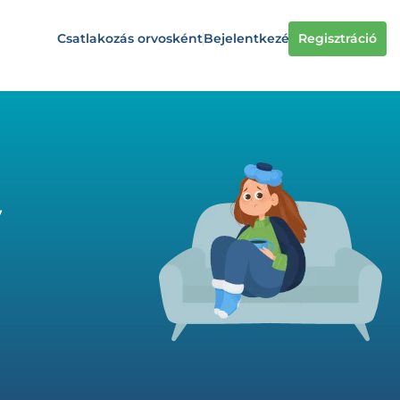
Csatlakozás orvosként
Bejelentkezés
Regisztráció
y