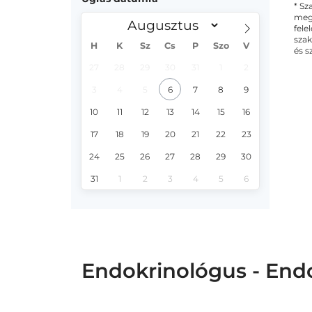
* Sz
megs
fele
szak
H
K
Sz
Cs
P
Szo
V
és s
27
28
29
30
31
1
2
3
4
5
6
7
8
9
10
11
12
13
14
15
16
17
18
19
20
21
22
23
24
25
26
27
28
29
30
31
1
2
3
4
5
6
Endokrinológus - End