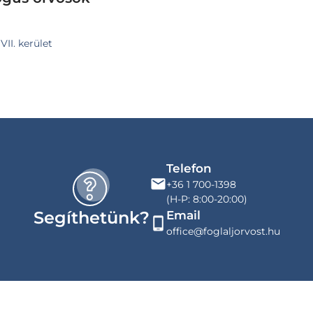
II. kerület
Telefon
+36 1 700-1398
(H-P: 8:00-20:00)
Segíthetünk?
Email
office@foglaljorvost.hu