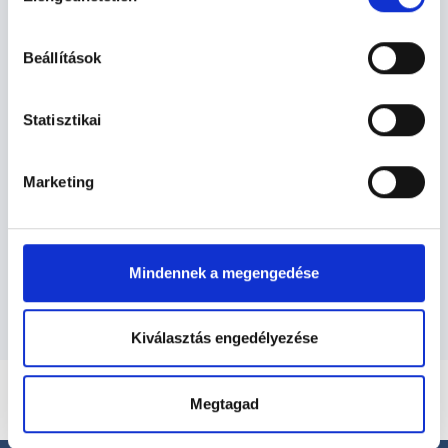
Endokrinológus -
hu-cookie-szabalyzat/
Endokrinológia
Beállítások
Egyéb endokrinológiai panaszaival, kérdéseivel forduljon
bizalommal az alábbi orvosokhoz. Teljes körű kivizsgálás
Statisztikai
után a szakorvos meghatározza a szükséges kezeléseket.
Marketing
Endokrinológia TERÜLETHEZ
KAPCSOLÓDÓ SZAKTERÜLETEK
Szolgáltatások
Mindennek a megengedése
Kiválasztás engedélyezése
Megtagad