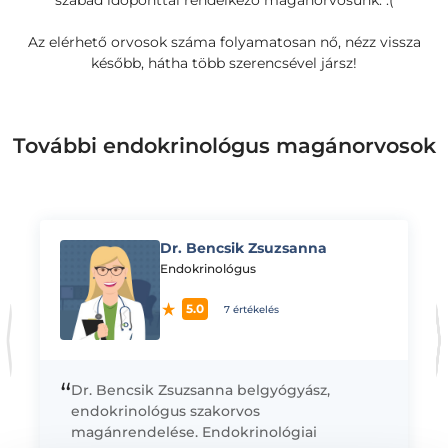
szabad időponttal rendelkező magánorvosunk. :(
Az elérhető orvosok száma folyamatosan nő, nézz vissza
később, hátha több szerencsével jársz!
További endokrinológus magánorvosok
Dr. Bencsik Zsuzsanna
K
Endokrinológus
5.0
7 értékelés
“
Dr. Bencsik Zsuzsanna belgyógyász,
endokrinológus szakorvos
magánrendelése. Endokrinológiai