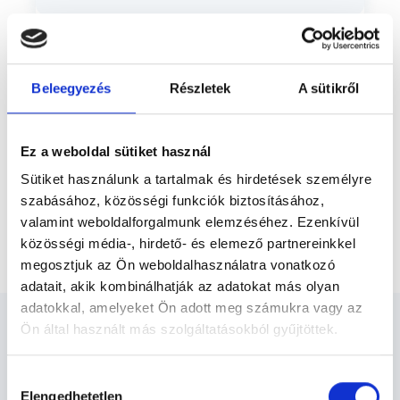
Előző
panaszok esetén keresse a Doktornőt.
* Szakorvos jelölt (rezidens): általános orvosi oklevéllel rendelkező
orvos, aki jogszabályok szerinti szakorvosi szakképesítés
Beleegyezés
Részletek
A sütikről
megszerzésére irányuló képzésben vesz részt. Ezen orvosok által
önállóan nem végezhető szakmai tevékenységért teljes
felelősséggel tartozik és azt közvetlenül felügyeli az egészségügyi
szolgáltató szakorvosa az első részvizsgáig, utána pedig a
Ez a weboldal sütiket használ
szakorvosjelölt önállóan láthat el feladatokat. A foglaljorvost.hu
felelősségét kizárja esetleges névazonosságért bármely szakorvos
Sütiket használunk a tartalmak és hirdetések személyre
és szakorvosjelölt esetén.
szabásához, közösségi funkciók biztosításához,
valamint weboldalforgalmunk elemzéséhez. Ezenkívül
Főoldal
Endokrinológus
Egyéb
közösségi média-, hirdető- és elemező partnereinkkel
megosztjuk az Ön weboldalhasználatra vonatkozó
adatait, akik kombinálhatják az adatokat más olyan
adatokkal, amelyeket Ön adott meg számukra vagy az
Ön által használt más szolgáltatásokból gyűjtöttek.
Cookie
Hozzájárulás
szabályzat:
https://foglaljorvost.hu/info/foglaljorvost-
Elengedhetetlen
kiválasztása