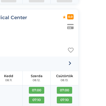
ical Center
0.0
Kedd
Szerda
Csütörtök
08.11.
08.12.
08.13.
07:00
07:00
07:10
07:10