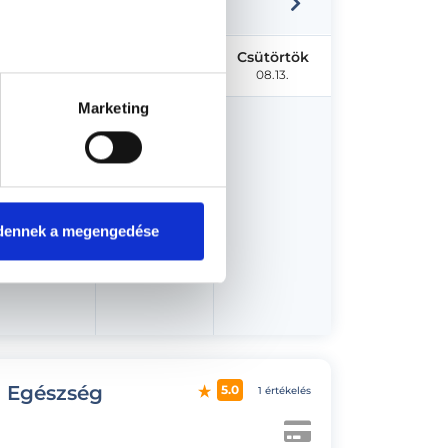
Kedd
Szerda
Csütörtök
08.11.
08.12.
08.13.
Marketing
dennek a megengedése
d Egészség
5.0
1 értékelés