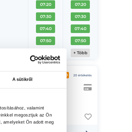
07:20
07:20
07:30
07:30
07:40
07:40
07:50
07:50
+ Több
+ Több
b Medical
5.0
20 értékelés
A sütikről
tosításához, valamint
einkkel megosztjuk az Ön
l, amelyeket Ön adott meg