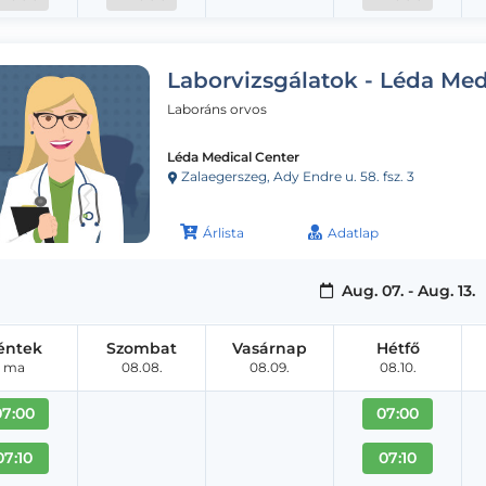
Laborvizsgálatok - Léda Med
Laboráns orvos
Léda Medical Center
Zalaegerszeg, Ady Endre u. 58. fsz. 3
Árlista
Adatlap
Aug. 07. - Aug. 13.
éntek
Szombat
Vasárnap
Hétfő
ma
08.08.
08.09.
08.10.
07:00
07:00
07:10
07:10