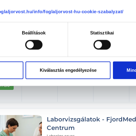
Aug. 07. - Aug. 13.
foglaljorvost.hu/info/foglaljorvost-hu-cookie-szabalyzat/
éntek
Szombat
Vasárnap
Hétfő
ma
08.08.
08.09.
08.10.
Beállítások
Statisztikai
07:10
07:20
07:30
Kiválasztás engedélyezése
Min
07:40
07:50
Laborvizsgálatok - FjordMe
Centrum
Laboráns orvos