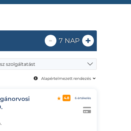
-
+
7 NAP
sz szolgáltatást
agánorvosi
4.8
6 értékelés
.
.