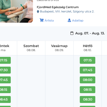
FjordMed Egészség Centrum
Budapest, VIII. kerület, Szigony utca 2.
Árlista
Adatlap
Aug. 07. - Aug. 13.
éntek
Szombat
Vasárnap
Hétfő
ma
08.08.
08.09.
08.10.
07:15
07:15
07:30
07:45
07:45
08:00
08:15
08:15
08:45
08:30