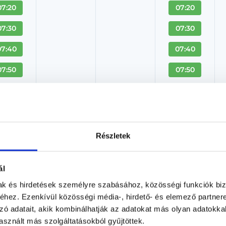
07:20
07:20
07:30
07:30
07:40
07:40
07:50
07:50
 Több
+ Több
Laborvizsgálatok - CornerLa
Részletek
Laboráns orvos
CornerLab Medical
ál
Budapest, XIII. kerület, Csata u. 27.
mak és hirdetések személyre szabásához, közösségi funkciók biz
hez. Ezenkívül közösségi média-, hirdető- és elemező partner
Árlista
Adatlap
zó adatait, akik kombinálhatják az adatokat más olyan adatokka
sznált más szolgáltatásokból gyűjtöttek.