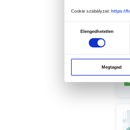
Cookie szabályzat:
https://
P
Hozzájárulás
Elengedhetetlen
kiválasztása
Megtagad