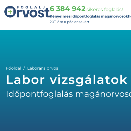
6 384 942
sikeres foglalás!
Kényelmes időpontfoglalás magánorvosokh
2011 óta a páciensekért
Főoldal
Laboráns orvos
Labor vizsgálatok
Időpontfoglalás magánorvos