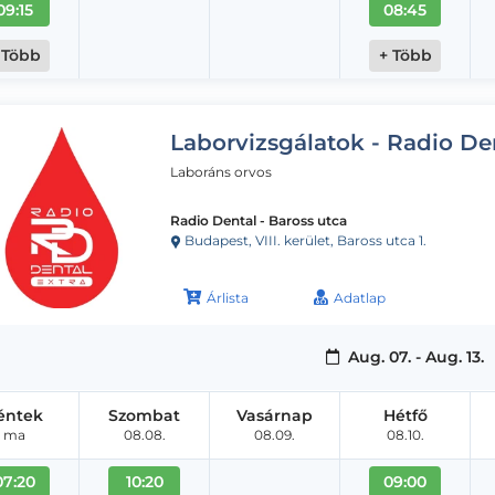
09:15
08:45
 Több
+ Több
Laborvizsgálatok - Radio De
Laboráns orvos
Radio Dental - Baross utca
Budapest, VIII. kerület, Baross utca 1.
Árlista
Adatlap
Aug. 07. - Aug. 13.
éntek
Szombat
Vasárnap
Hétfő
ma
08.08.
08.09.
08.10.
07:20
10:20
09:00