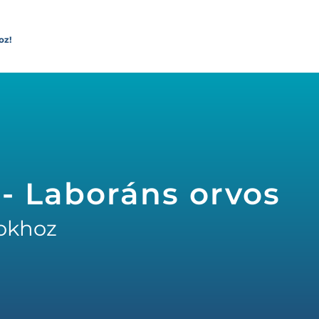
oz!
 - Laboráns orvos
okhoz