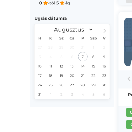
0
-tól
5
-ig
Ugrás dátumra
H
K
Sz
Cs
P
Szo
V
27
28
29
30
31
1
2
3
4
5
6
7
8
9
10
11
12
13
14
15
16
17
18
19
20
21
22
23
24
25
26
27
28
29
30
P
31
1
2
3
4
5
6