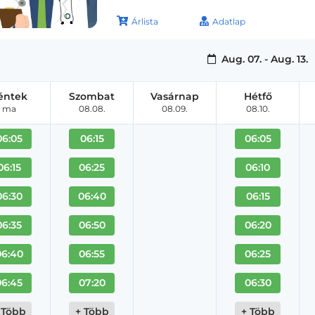
Árlista
Adatlap
Aug. 07. - Aug. 13.
éntek
Szombat
Vasárnap
Hétfő
ma
08.08.
08.09.
08.10.
06:05
06:15
06:05
06:15
06:25
06:10
06:30
06:40
06:15
06:35
06:50
06:20
06:40
06:55
06:25
06:45
07:20
06:30
 Több
+ Több
+ Több