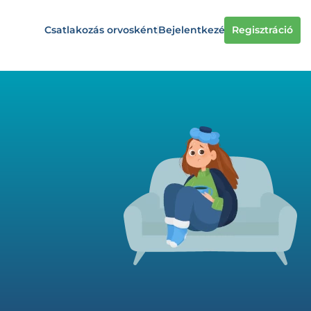
Csatlakozás orvosként
Bejelentkezés
Regisztráció