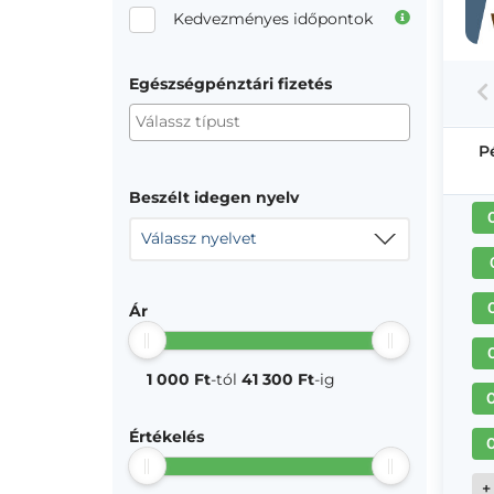
Kedvezményes időpontok
Egészségpénztári fizetés
P
Beszélt idegen nyelv
Válassz nyelvet
Ár
1 000 Ft
-tól
41 300 Ft
-ig
Értékelés
+