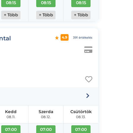
08:15
08:15
08:15
+ Több
+ Több
+ Több
ntal
4.9
391 értékelés
Kedd
Szerda
Csütörtök
08.11.
08.12.
08.13.
07:00
07:00
07:00