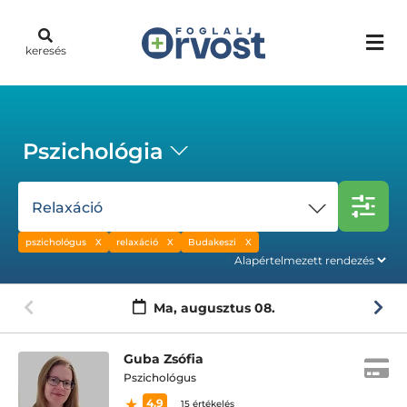
keresés
Pszichológia
Relaxáció
pszichológus
relaxáció
Budakeszi
Ma,
augusztus 08.
Guba Zsófia
Pszichológus
4.9
15 értékelés