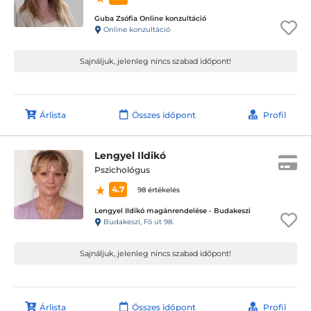
Guba Zsófia Online konzultáció
Online konzultáció
Sajnáljuk, jelenleg nincs szabad időpont!
Árlista
Összes időpont
Profil
Lengyel Ildikó
Pszichológus
4.7
98 értékelés
Lengyel Ildikó magánrendelése - Budakeszi
Budakeszi, Fő út 98.
Sajnáljuk, jelenleg nincs szabad időpont!
Árlista
Összes időpont
Profil