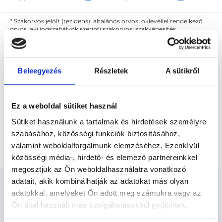
* Szakorvos jelölt (rezidens): általános orvosi oklevéllel rendelkező
orvos, aki jogszabályok szerinti szakorvosi szakképesítés
megszerzésére irányuló képzésben vesz részt. Ezen orvosok által
önállóan nem végezhető szakmai tevékenységért teljes
felelősséggel tartozik és azt közvetlenül felügyeli az egészségügyi
szolgáltató szakorvosa az első részvizsgáig, utána pedig a
szakorvosjelölt önállóan láthat el feladatokat. A foglaljorvost.hu
Beleegyezés
Részletek
A sütikről
felelősségét kizárja esetleges névazonosságért bármely szakorvos
és szakorvosjelölt esetén.
Ez a weboldal sütiket használ
Főoldal
Pszichológus
Pszichológus Budakeszi
Sütiket használunk a tartalmak és hirdetések személyre
szabásához, közösségi funkciók biztosításához,
Relaxáció
valamint weboldalforgalmunk elemzéséhez. Ezenkívül
közösségi média-, hirdető- és elemező partnereinkkel
megosztjuk az Ön weboldalhasználatra vonatkozó
adatait, akik kombinálhatják az adatokat más olyan
adatokkal, amelyeket Ön adott meg számukra vagy az
Ön által használt más szolgáltatásokból gyűjtöttek.