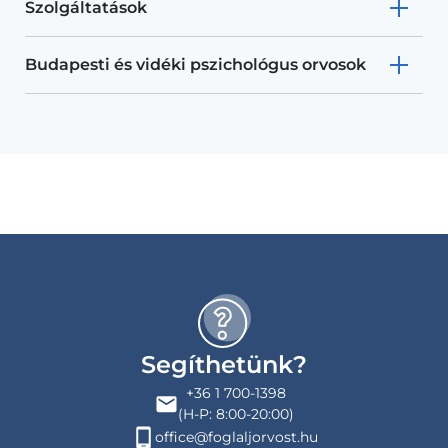
Szolgáltatások
Budapesti és vidéki pszichológus orvosok
Segíthetünk?
+36 1 700-1398
(H-P: 8:00-20:00)
office@foglaljorvost.hu