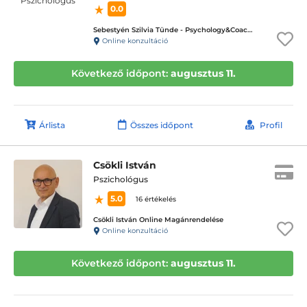
0.0
Sebestyén Szilvia Tünde - Psychology&Coaching - ICD terápiás magánpraxis
Online konzultáció
Következő időpont:
augusztus 11.
Árlista
Összes időpont
Profil
Csökli István
Pszichológus
5.0
16 értékelés
Csökli István Online Magánrendelése
Online konzultáció
Következő időpont:
augusztus 11.