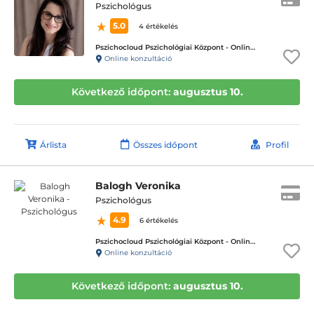
Pszichológus
5.0
4 értékelés
Pszichocloud Pszichológiai Központ - Online ügyfélfogadás
Online konzultáció
Következő időpont:
augusztus 10.
Árlista
Összes időpont
Profil
Balogh Veronika
Pszichológus
4.9
6 értékelés
Pszichocloud Pszichológiai Központ - Online ügyfélfogadás
Online konzultáció
Következő időpont:
augusztus 10.