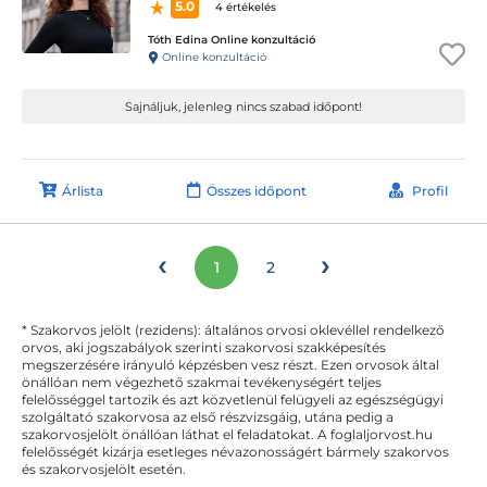
5.0
4 értékelés
Tóth Edina Online konzultáció
Online konzultáció
Sajnáljuk, jelenleg nincs szabad időpont!
Árlista
Összes időpont
Profil
‹
›
1
2
* Szakorvos jelölt (rezidens): általános orvosi oklevéllel rendelkező
orvos, aki jogszabályok szerinti szakorvosi szakképesítés
megszerzésére irányuló képzésben vesz részt. Ezen orvosok által
önállóan nem végezhető szakmai tevékenységért teljes
felelősséggel tartozik és azt közvetlenül felügyeli az egészségügyi
szolgáltató szakorvosa az első részvizsgáig, utána pedig a
szakorvosjelölt önállóan láthat el feladatokat. A foglaljorvost.hu
felelősségét kizárja esetleges névazonosságért bármely szakorvos
és szakorvosjelölt esetén.