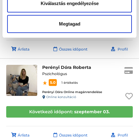
Kiválasztás engedélyezése
Pszichocloud Pszichológiai Központ - Online ügyfélfogadás
Online konzultáció
Megtagad
Következő időpont:
szeptember 01.
Árlista
Összes időpont
Profil
Perényi Dóra Roberta
Pszichológus
5.0
1 értékelés
Perényi Dóra Online magánrendelése
Online konzultáció
Következő időpont:
szeptember 03.
Árlista
Összes időpont
Profil