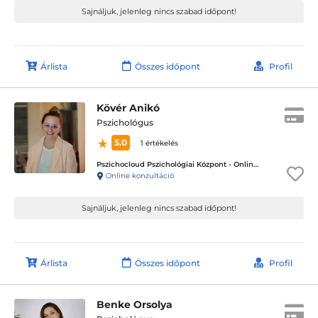
Sajnáljuk, jelenleg nincs szabad időpont!
Árlista
Összes időpont
Profil
Kövér Anikó
Pszichológus
5.0
1 értékelés
Pszichocloud Pszichológiai Központ - Online ügyfélfogadás
Online konzultáció
Sajnáljuk, jelenleg nincs szabad időpont!
Árlista
Összes időpont
Profil
Benke Orsolya