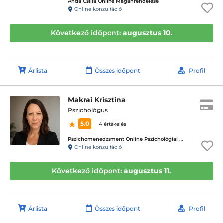
Anda Csilla Online Magánrendelése
Online konzultáció
Következő időpont:
augusztus 10.
Árlista
Összes időpont
Profil
Makrai Krisztina
Pszichológus
5.0
4 értékelés
Pszichomenedzsment Online Pszichológiai Tanácsadó Központ
Online konzultáció
Következő időpont:
augusztus 11.
Árlista
Összes időpont
Profil