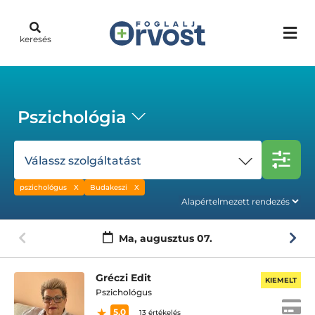
keresés
Pszichológia
Válassz szolgáltatást
pszichológus
Budakeszi
Ma,
augusztus 07.
Gréczi Edit
KIEMELT
Pszichológus
5.0
13 értékelés