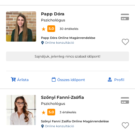
Papp Dóra
Pszichológus
5.0
30 értékelés
Papp Dóra Online Magánrendelése
Online konzultáció
Sajnáljuk, jelenleg nincs szabad időpont!
Árlista
Összes időpont
Profil
Szőnyi Fanni-Zsófia
Pszichológus
5.0
3 értékelés
Szőnyi Fanni Zsófia Online Magánrendelése
Online konzultáció