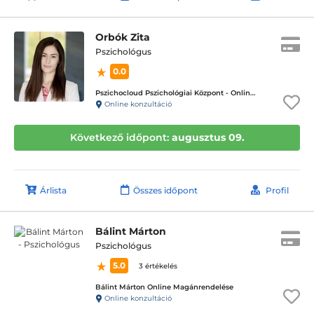
Orbók Zita
Pszichológus
0.0
Pszichocloud Pszichológiai Központ - Online ügyfélfogadás
Online konzultáció
Következő időpont:
augusztus 09.
Árlista
Összes időpont
Profil
Bálint Márton
Pszichológus
5.0
3 értékelés
Bálint Márton Online Magánrendelése
Online konzultáció