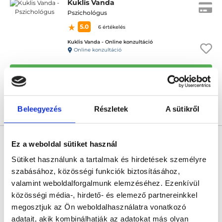
Kuklis Vanda
Pszichológus
5.0
6 értékelés
Kuklis Vanda - Online konzultáció
Online konzultáció
Következő időpont:
augusztus 13.
Beleegyezés
Részletek
A sütikről
Árlista
Összes időpont
Profil
Szalontai Bence
Ez a weboldal sütiket használ
Pszichológus
Sütiket használunk a tartalmak és hirdetések személyre
0.0
szabásához, közösségi funkciók biztosításához,
Szalontai Bence Online Magánrendelése
valamint weboldalforgalmunk elemzéséhez. Ezenkívül
Online konzultáció
közösségi média-, hirdető- és elemező partnereinkkel
megosztjuk az Ön weboldalhasználatra vonatkozó
Következő időpont:
augusztus 17.
adatait, akik kombinálhatják az adatokat más olyan