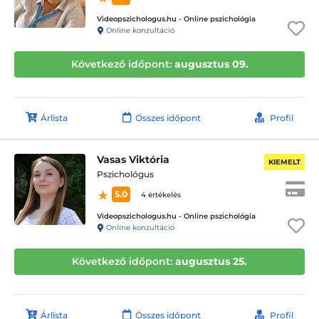
Videopszichologus.hu - Online pszichológia
Online konzultáció
Következő időpont:
augusztus 09.
Árlista
Összes időpont
Profil
Vasas Viktória
KIEMELT
Pszichológus
5.0
4 értékelés
Videopszichologus.hu - Online pszichológia
Online konzultáció
Következő időpont:
augusztus 25.
Árlista
Összes időpont
Profil