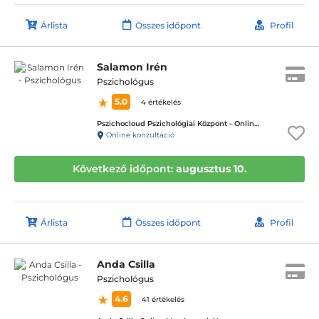
Árlista
Összes időpont
Profil
Salamon Irén
Pszichológus
5.0
4 értékelés
Pszichocloud Pszichológiai Központ - Online ügyfélfogadás
Online konzultáció
Következő időpont:
augusztus 10.
Árlista
Összes időpont
Profil
Anda Csilla
Pszichológus
4.6
41 értékelés