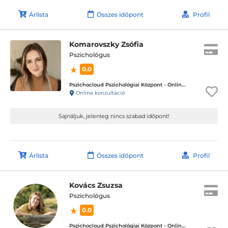
Árlista
Összes időpont
Profil
Komarovszky Zsófia
Pszichológus
0.0
Pszichocloud Pszichológiai Központ - Online ügyfélfogadás
Online konzultáció
Sajnáljuk, jelenleg nincs szabad időpont!
Árlista
Összes időpont
Profil
Kovács Zsuzsa
Pszichológus
0.0
Pszichocloud Pszichológiai Központ - Online ügyfélfogadás