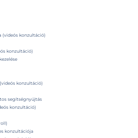
 (videós konzultáció)
eós konzultáció)
kezelése
(videós konzultáció)
tos segítségnyújtás
deós konzultáció)
oll)
es konzultációja