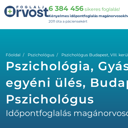
6 384 456
sikeres foglalás!
Kényelmes időpontfoglalás magánorvosokh
2011 óta a páciensekért
Főoldal
Pszichológus
Pszichológus Budapest, VIII. kerü
Pszichológia, Gyá
egyéni ülés, Budape
Pszichológus
Időpontfoglalás magánorvos