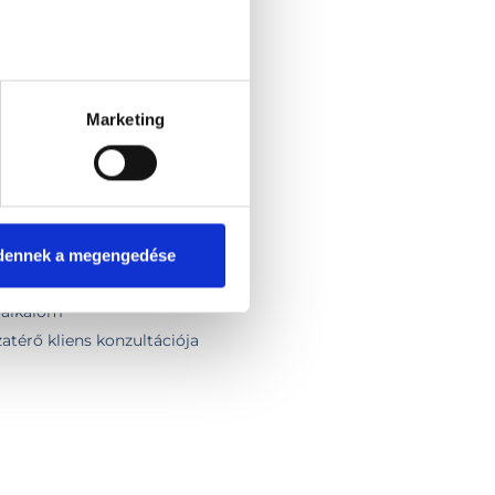
gramozás (NLP)
Marketing
ácsadás
dennek a megengedése
ó
ő alkalom
zatérő kliens konzultációja