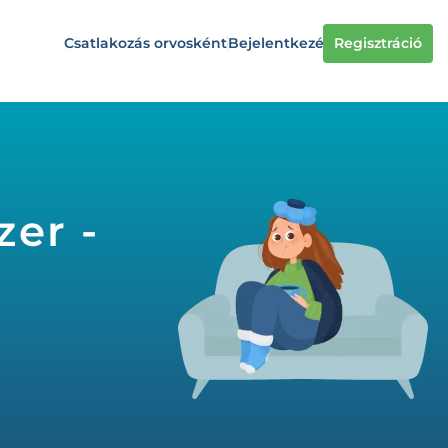
Csatlakozás orvosként
Bejelentkezés
Regisztráció
zer -