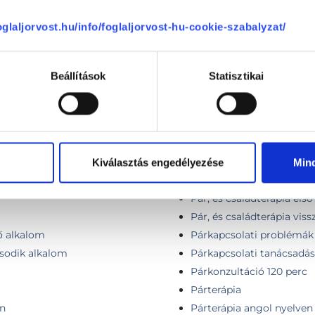
foglaljorvost.hu/info/foglaljorvost-hu-cookie-szabalyzat/
Neuro-Lingvisztikus Pro
Neuropszichológia
Beállítások
Statisztikai
Nevelési tanácsadás
NLP tréning
ó)
Onkopszichológia
Online családterápia
Online párkapcsolati tan
Kiválasztás engedélyezése
Min
Online serdülőkonzultáci
Pár, és családterápia els
Pár, és családterápia viss
ső alkalom
Párkapcsolati problémák
ásodik alkalom
Párkapcsolati tanácsadás
Párkonzultáció 120 perc
Párterápia
én
Párterápia angol nyelven