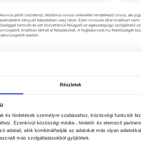
ervezetpszichológus, válási...
akorvos jelölt (rezidens): általános orvosi oklevéllel rendelkező orvos, aki j
zerzésére irányuló képzésben vesz részt. Ezen orvosok által önállóan nem
lősséggel tartozik és azt közvetlenül felügyeli az egészségügyi szolgáltató s
orvosjelölt önállóan láthat el feladatokat. A foglaljorvost.hu felelősségét 
zakorvosjelölt esetén.
 VIII. kerület - Pszichológia
Részletek
APCSOLÓDÓ SZAKTERÜLETEK
ál
mak és hirdetések személyre szabásához, közösségi funkciók biz
hez. Ezenkívül közösségi média-, hirdető- és elemező partner
zó adatait, akik kombinálhatják az adatokat más olyan adatokka
sznált más szolgáltatásokból gyűjtöttek.