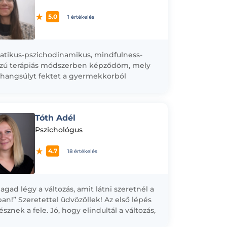
5.0
1 értékelés
tikus-pszichodinamikus, mindfulness-
zú terápiás módszerben képződöm, mely
hangsúlyt fektet a gyermekkorból
azó érzelmi nehézségek, kötődési
émák felnőttkori feldolgozására, a
tozó hiteink, viselkedési mintázataink
Tóth Adél
merésére és...
Pszichológus
4.7
18 értékelés
agad légy a változás, amit látni szeretnél a
ban!” Szeretettel üdvözöllek! Az első lépés
észnek a fele. Jó, hogy elindultál a változás,