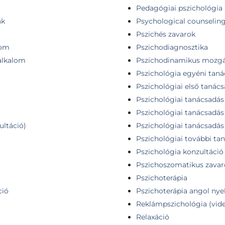
Pedagógiai pszichológia 
ak
Psychological counselin
Pszichés zavarok
lom
Pszichodiagnosztika
 alkalom
Pszichodinamikus mozgás
Pszichológia egyéni tan
Pszichológiai első tanác
Pszichológiai tanácsadás
Pszichológiai tanácsadás
ultáció)
Pszichológiai tanácsadás
Pszichológiai további ta
Pszichológia konzultáció
Pszichoszomatikus zavar
Pszichoterápia
ció
Pszichoterápia angol nye
Reklámpszichológia (vide
Relaxáció