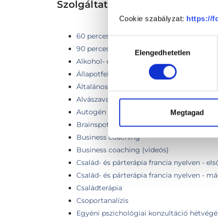
Szolgáltatások
Cookie szabályzat:
https://
60 perces konzultáció
Hozzájárulás
90 perces konzultáció
Elengedhetetlen
kiválasztása
Alkohol- és/vagy nikotinfüggőség
Állapotfelmérő konzultáció
Általános pszichológia (videós konzultáci
Alvászavarok
Autogén tréning
Megtagad
Brainspotting
Business coaching
Business coaching (videós)
Család- és párterápia francia nyelven - el
Család- és párterápia francia nyelven - m
Családterápia
Csoportanalízis
Egyéni pszichológiai konzultáció hétvég