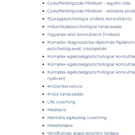
Gyászfeldolgozás Módszer - egyéni ülés
Gyászfeldolgozás Módszer - előzetes prob
Ifjúságpszichológia (videós konzultáció)
Induviduálpszichológiai tanácsadás
Ingyenes első konzultáció (Videós)
Komplex diagnosztika diplomás fájdaloms
pszichológussal, visszajelzés
Komplex egészségpszichológiai konzultá
Komplex egészségpszichológiai konzultác
Komplex egészségpszichológiai konzultáci
nyelven)
Krízisintervenció
Krízis tanácsadás
Life coaching
Mediáció
Mentális egészség coaching
Meseterápia
Mindfullnes alapú kognitív terápia