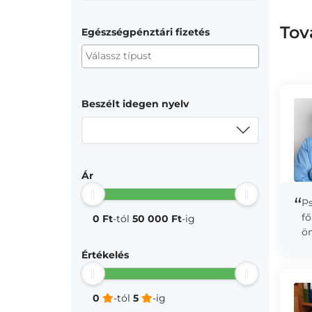
Tov
Egészségpénztári fizetés
Beszélt idegen nyelv
Ár
“
P
fő
0 Ft
-tól
50 000 Ft
-ig
ön
ön
Értékelés
ha
0
-tól
5
-ig