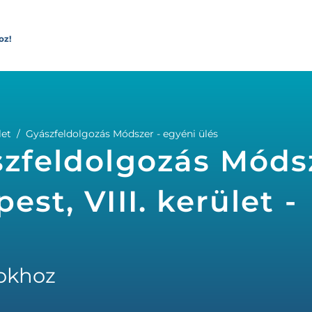
oz!
let
Gyászfeldolgozás Módszer - egyéni ülés
szfeldolgozás Móds
st, VIII. kerület -
okhoz