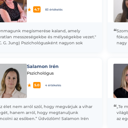
4.7
83 értékelés
“
Önmagunk megismerése kaland, amely
Szoma
áratlan messzeségekbe és mélységekbe vezet."
fókus
C. G. Jung) Pszichológusként nagyon sok
nagy 
setben tapasztalom, hogy a helytelen
szárm
értékelés nagy zürzavart kelt...
probl
korlá
Salamon Irén
megis
Pszichológus
5.0
4 értékelés
“
z élet nem arról szól, hogy megvárjuk a vihar
„Te m
égét, hanem arról, hogy megtanuljunk
világ
áncolni az esőben.” Üdvözlöm! Salamon Irén
az eg
gyok, okleveles pszichológus,
és...