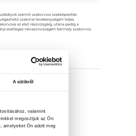
ogszabályok szerinti szakorvosi szakképesítés
 végezhető szakmai tevékenységért teljes
zakorvosa az első részvizsgáig, utána pedig a
kizárja esetleges névazonosságért bármely szakorvos
A sütikről
tosításához, valamint
einkkel megosztjuk az Ön
l, amelyeket Ön adott meg