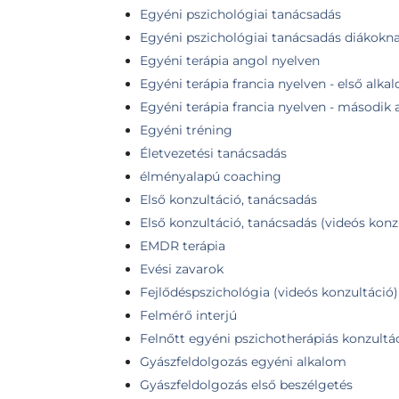
Egyéni pszichológiai tanácsadás
Egyéni pszichológiai tanácsadás diákokn
Egyéni terápia angol nyelven
Egyéni terápia francia nyelven - első alka
Egyéni terápia francia nyelven - második
Egyéni tréning
Életvezetési tanácsadás
élményalapú coaching
Első konzultáció, tanácsadás
Első konzultáció, tanácsadás (videós konz
EMDR terápia
Evési zavarok
Fejlődéspszichológia (videós konzultáció)
Felmérő interjú
Felnőtt egyéni pszichotherápiás konzultá
Gyászfeldolgozás egyéni alkalom
Gyászfeldolgozás első beszélgetés