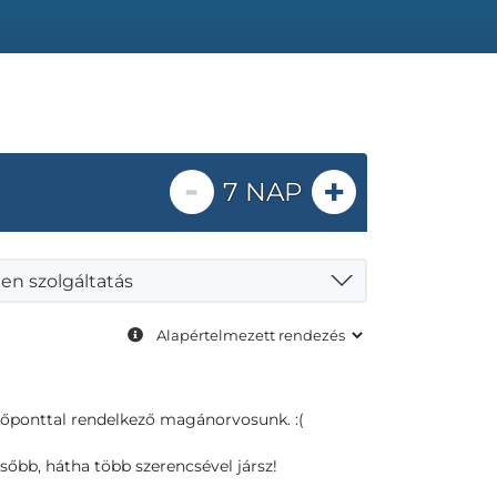
-
+
7 NAP
en szolgáltatás
dőponttal rendelkező magánorvosunk. :(
sőbb, hátha több szerencsével jársz!