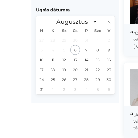
Ugrás dátumra
H
K
Sz
Cs
P
Szo
V
“
"
v
27
28
29
30
31
1
2
( 
3
4
5
6
7
8
9
e
ön
10
11
12
13
14
15
16
17
18
19
20
21
22
23
24
25
26
27
28
29
30
31
1
2
3
4
5
6
“
„A
v
t
va