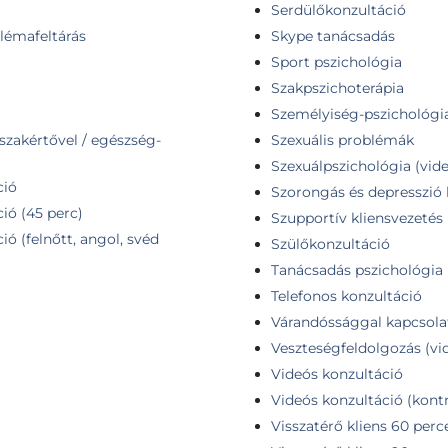
Serdülőkonzultáció
lémafeltárás
Skype tanácsadás
Sport pszichológia
Szakpszichoterápia
Személyiség-pszichológia
zakértővel / egészség-
Szexuális problémák
Szexuálpszichológia (vid
ció
Szorongás és depresszió 
ió (45 perc)
Szupportív kliensvezetés
ó (felnőtt, angol, svéd
Szülőkonzultáció
Tanácsadás pszichológia 
Telefonos konzultáció
Várandóssággal kapcsola
Veszteségfeldolgozás (vi
Videós konzultáció
Videós konzultáció (kontr
Visszatérő kliens 60 perc