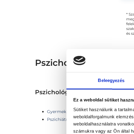
sz
* Sz
megs
fele
szak
és s
Pszichológus Budapest,
Beleegyezés
Pszichológia TERÜLETHEZ K
Ez a weboldal sütiket haszn
Sütiket használunk a tartal
Gyermekpszichológia
weboldalforgalmunk elemzésé
Pszichiátria
weboldalhasználatra vonatko
számukra vagy az Ön által ha