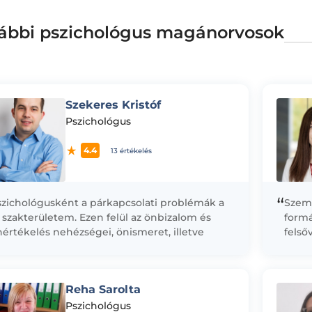
ábbi pszichológus magánorvosok
Szekeres Kristóf
Pszichológus
4.4
13 értékelés
“
szichológusként a párkapcsolati problémák a
Szeml
 szakterületem. Ezen felül az önbizalom és
formá
értékelés nehézségei, önismeret, illetve
felső
fejlesztés, valamint a szorongások és
fejle
ngulatzavarok az egyéb specializációim....
Egyet
dönté
Reha Sarolta
Pszichológus