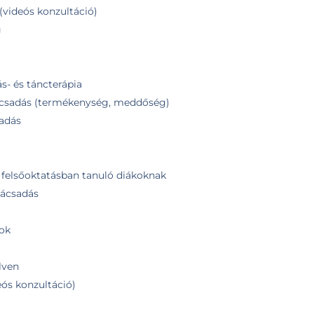
(videós konzultáció)
g
- és táncterápia
ácsadás (termékenység, meddőség)
sadás
 felsőoktatásban tanuló diákoknak
nácsadás
ok
lven
ós konzultáció)