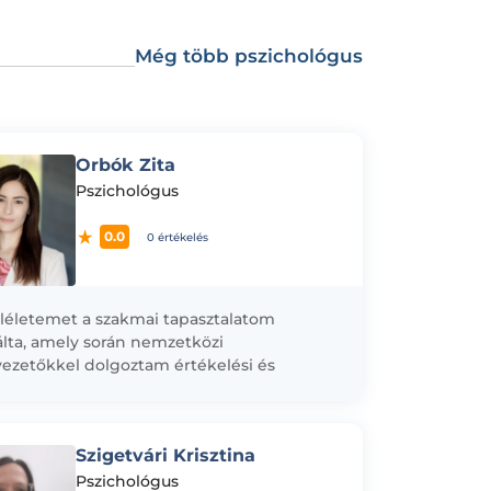
Még több pszichológus
Orbók Zita
Pszichológus
0.0
0 értékelés
életemet a szakmai tapasztalatom
lta, amely során nemzetközi
vezetőkkel dolgoztam értékelési és
sztési folyamatokban, valamint a St. Gallen-i
emen végzett kutatásom, ahol a vezetői
shozatalt...
Szigetvári Krisztina
Pszichológus