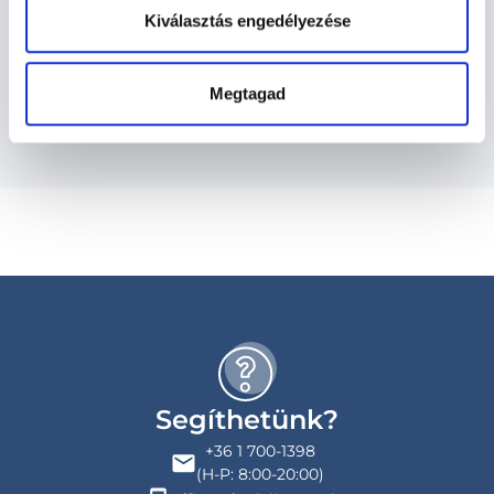
Kiválasztás engedélyezése
Szolgáltatások
Budapesti és vidéki radiológus orvosok
Megtagad
Segíthetünk?
+36 1 700-1398
(H-P: 8:00-20:00)