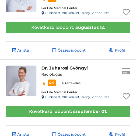
For Life Medical Center
Budapest, VIII. kerület, Bródy Sándor utca 28. 1.lépcsőház, fsz. 2.
Következő időpont:
augusztus 12.
Árlista
Összes időpont
Profil
Dr. Juharosi Gyöngyi
Radiológus
4.9
148 értékelés
For Life Medical Center
Budapest, VIII. kerület, Bródy Sándor utca 28. 1.lépcsőház, fsz. 2.
Következő időpont:
szeptember 01.
Árlista
Összes időpont
Profil