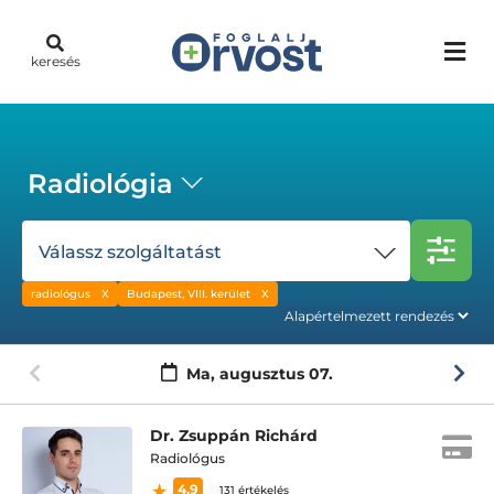
keresés
Radiológia
Válassz szolgáltatást
radiológus
Budapest, VIII. kerület
Ma,
augusztus 07.
Dr. Zsuppán Richárd
Radiológus
4.9
131 értékelés