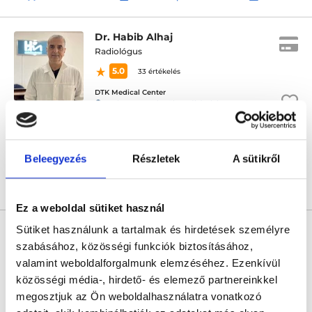
Dr. Habib Alhaj
Radiológus
5.0
33 értékelés
DTK Medical Center
Budapest, VIII. kerület, Rákóczi út 51. 15-ös kapucsengő
Sajnáljuk, jelenleg nincs szabad időpont!
Beleegyezés
Részletek
A sütikről
Árlista
Összes időpont
Profil
Ez a weboldal sütiket használ
* Szakorvos jelölt (rezidens): általános orvosi oklevéllel rendelkező
Sütiket használunk a tartalmak és hirdetések személyre
orvos, aki jogszabályok szerinti szakorvosi szakképesítés
megszerzésére irányuló képzésben vesz részt. Ezen orvosok által
szabásához, közösségi funkciók biztosításához,
önállóan nem végezhető szakmai tevékenységért teljes
valamint weboldalforgalmunk elemzéséhez. Ezenkívül
felelősséggel tartozik és azt közvetlenül felügyeli az egészségügyi
szolgáltató szakorvosa az első részvizsgáig, utána pedig a
közösségi média-, hirdető- és elemező partnereinkkel
szakorvosjelölt önállóan láthat el feladatokat. A foglaljorvost.hu
megosztjuk az Ön weboldalhasználatra vonatkozó
felelősségét kizárja esetleges névazonosságért bármely szakorvos
és szakorvosjelölt esetén.