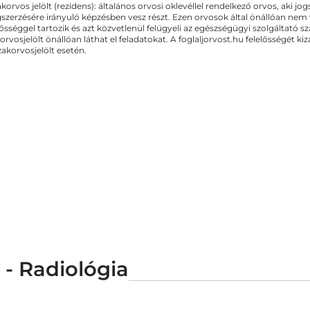
akorvos jelölt (rezidens): általános orvosi oklevéllel rendelkező orvos, aki j
zerzésére irányuló képzésben vesz részt. Ezen orvosok által önállóan nem
lősséggel tartozik és azt közvetlenül felügyeli az egészségügyi szolgáltató s
orvosjelölt önállóan láthat el feladatokat. A foglaljorvost.hu felelősségét 
zakorvosjelölt esetén.
- Radiológia