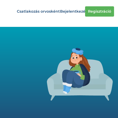
Csatlakozás orvosként
Bejelentkezés
Regisztráció