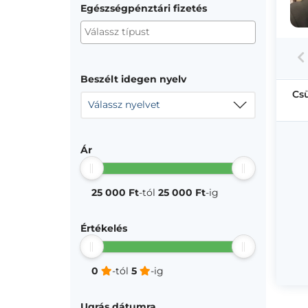
Egészségpénztári fizetés
Beszélt idegen nyelv
Cs
Válassz nyelvet
Ár
25 000 Ft
-tól
25 000 Ft
-ig
Értékelés
0
-tól
5
-ig
Ugrás dátumra