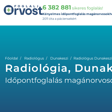
6 382 881
sikeres foglalás!
Kényelmes időpontfoglalás magánorvosokh
2011 óta a páciensekért
Főoldal
Radiológus
Dunakeszi
Radiológus Dunakesz
Radiológia, Dunak
Időpontfoglalás magánorvos