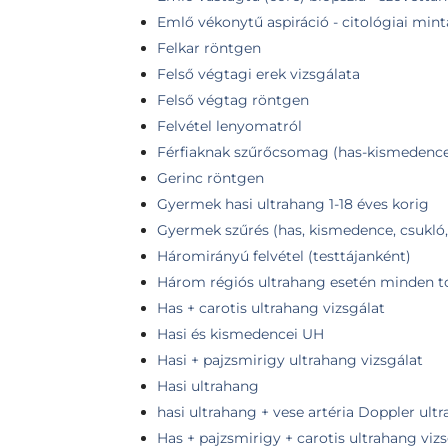
Emlő vékonytű aspiráció - citológiai mint
Felkar röntgen
Felső végtagi erek vizsgálata
Felső végtag röntgen
Felvétel lenyomatról
Férfiaknak szűrőcsomag (has-kismedence 
Gerinc röntgen
Gyermek hasi ultrahang 1-18 éves korig
Gyermek szűrés (has, kismedence, csukló
Háromirányú felvétel (testtájanként)
Három régiós ultrahang esetén minden t
Has + carotis ultrahang vizsgálat
Hasi és kismedencei UH
Hasi + pajzsmirigy ultrahang vizsgálat
Hasi ultrahang
hasi ultrahang + vese artéria Doppler ult
Has + pajzsmirigy + carotis ultrahang viz