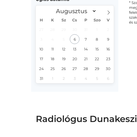
* Sz
megs
fele
szak
H
K
Sz
Cs
P
Szo
V
és s
27
28
29
30
31
1
2
3
4
5
6
7
8
9
10
11
12
13
14
15
16
17
18
19
20
21
22
23
24
25
26
27
28
29
30
31
1
2
3
4
5
6
Radiológus Dunakeszi 