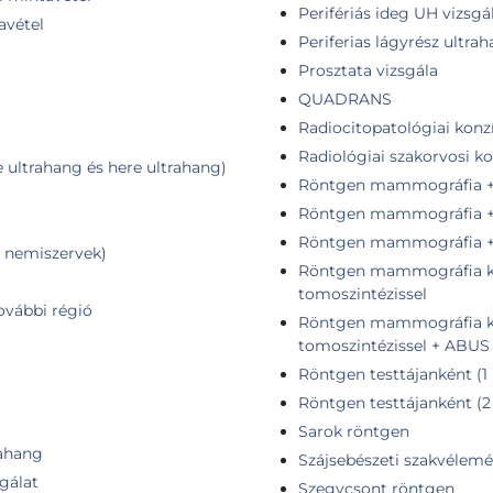
Perifériás ideg UH vizsgá
avétel
Periferias lágyrész ultra
Prosztata vizsgála
QUADRANS
Radiocitopatológiai konz
Radiológiai szakorvosi k
ultrahang és here ultrahang)
Röntgen mammográfia + 
Röntgen mammográfia + 
Röntgen mammográfia + 
, nemiszervek)
Röntgen mammográfia ko
tomoszintézissel
ovábbi régió
Röntgen mammográfia ko
tomoszintézissel + ABUS
Röntgen testtájanként (1 
Röntgen testtájanként (2
Sarok röntgen
rahang
Szájsebészeti szakvélem
sgálat
Szegycsont röntgen