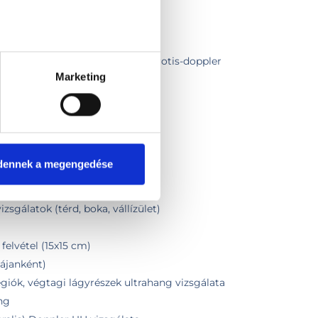
zintézissel
ézis)
sel + fizikális vizsgálat
és kismedence + pajzsmirigy + carotis-doppler
Marketing
cm)
tel
g felvétel
dennek a megengedése
ltrahang vizsgálata
zsgálatok (térd, boka, vállízület)
felvétel (15x15 cm)
tájanként)
régiók, végtagi lágyrészek ultrahang vizsgálata
ang