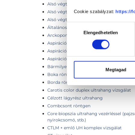
Alsó végtag röntgen
Cookie szabályzat:
https://
Alsó végtag vénás vagy artériás rendszer
Alsó végtag vénás vagy artériás rendszer
Hozzájárulás
Általános szűrőcsomag (pajzsmirigy és h
Elengedhetetlen
kiválasztása
Arckoponya röntgen
Aspirációs citológiai mintavétel vékonytű
Aspirációs mintavétel ultrahang vezérlésse
Aspirációs mintavétel ultrahang vezérléss
Bármilyen röntgenvizsgálat testtájanként 
Megtagad
Boka röntgen
Borda röntgen
Carotis color duplex ultrahang vizsgálat
Célzott lágyrész ultrahang
Combcsont röntgen
Core biopszia ultrahang vezérléssel (pajz
nyirokcsomó, stb.)
CTLM + emlő UH komplex vizsgálat