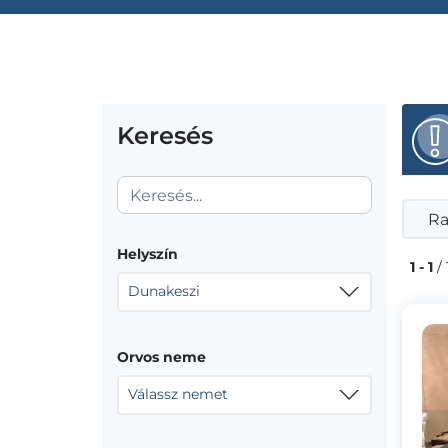
Keresés
Ra
Helyszín
1 - 1
/ 
Dunakeszi
Orvos neme
Válassz nemet