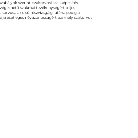
ogszabályok szerinti szakorvosi szakképesítés
 végezhető szakmai tevékenységért teljes
zakorvosa az első részvizsgáig, utána pedig a
kizárja esetleges névazonosságért bármely szakorvos