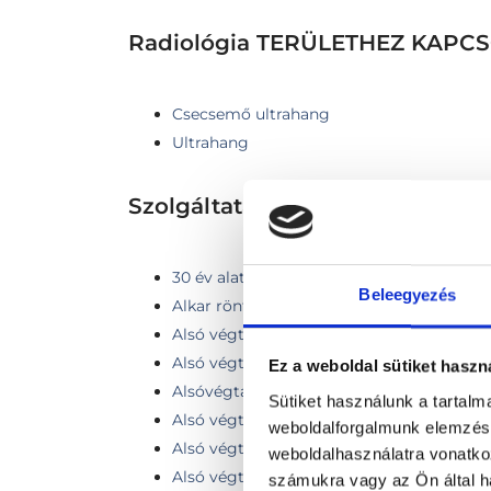
Radiológia TERÜLETHEZ KAP
Csecsemő ultrahang
Ultrahang
Szolgáltatások
30 év alatti emlő ultrahang vizsgálat
Beleegyezés
Alkar röntgen
Alsó végtag (egy láb) vénás Doppler vizs
Alsó végtagi color Doppler ultrahang viz
Ez a weboldal sütiket haszn
Alsóvégtagi Doppler ultrahang - két vég
Sütiket használunk a tartal
Alsó végtagi erek vizsgálata
weboldalforgalmunk elemzésé
Alsó végtagi mélyvénák ultrahangos vizs
weboldalhasználatra vonatko
Alsó végtagi vénák ultrahang vizsgálata
számukra vagy az Ön által ha