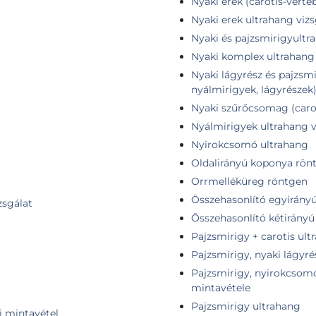
Nyaki erek (carotis-verte
Nyaki erek ultrahang vizs
Nyaki és pajzsmirigyultr
Nyaki komplex ultrahang 
Nyaki lágyrész és pajzsmi
nyálmirigyek, lágyrészek
Nyaki szűrőcsomag (carot
Nyálmirigyek ultrahang v
Nyirokcsomó ultrahang
Oldalirányú koponya rön
Orrmelléküreg röntgen
Összehasonlító egyirányú 
zsgálat
Összehasonlító kétirányú 
Pajzsmirigy + carotis ult
Pajzsmirigy, nyaki lágyré
Pajzsmirigy, nyirokcsomó 
mintavétele
Pajzsmirigy ultrahang
i mintavétel