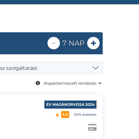
-
+
7 NAP
sz szolgáltatást
ÉV MAGÁNORVOSA 2024
5.0
2575 értékelés