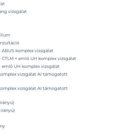
lat
hang vizsgálat
ílium
onzultáció
ABUS komplex vizsgálat
CTLM + emlő UH komplex vizsgálat
emlő UH komplex vizsgálat
mplex vizsgálat AI támogatott
mplex vizsgálat AI támogatott
irányú)
 irányú)
ény