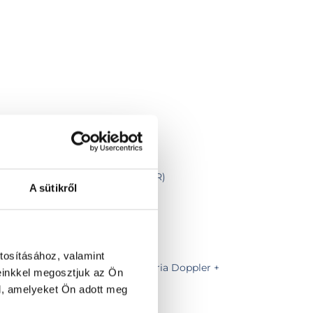
 alapján, vizsgálat nélkül (CT, MR)
A sütikről
tosításához, valamint
vizsgálat (hasi UH + vese artéria Doppler +
einkkel megosztjuk az Ön
zsmirigy UH)
l, amelyeket Ön adott meg