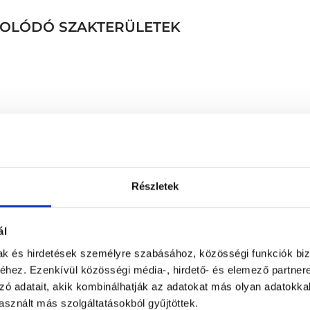
CSOLÓDÓ SZAKTERÜLETEK
Konzultáció hozott leletek
Részletek
Koponya röntgen
gálata
Könyök röntgen
sgálat
Lábszár röntgen
ál
tag
Lágyrész ultrahang
mak és hirdetések személyre szabásához, közösségi funkciók biz
Magas vérnyomás komplex 
hez. Ezenkívül közösségi média-, hirdető- és elemező partner
nyaki erek Doppler + paj
gálata
zó adatait, akik kombinálhatják az adatokat más olyan adatokka
Mammográfia
sznált más szolgáltatásokból gyűjtöttek.