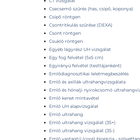
CT vizsgálat
Csecsemő szűrés (has, csípő, koponya)
Csípő röntgen
Csontritkulás szűrése (DEXA)
Csont röntgen
Csukló röntgen
Egyéb lágyrész UH vizsgálat
Egy fog felvétel (5x5 cm)
Egyirányú felvétel (testtájanként)
Emlődiagnosztikai leletmegbeszélés
Emlő és axillák ultrahangvizsgálata
Emlő és hónalji nyirokcsomó ultrahangvi
Emlő kenet mintavétel
Emlő UH alapvizsgálat
Emlő ultrahang
Emlő ultrahang vizsgálat (35+)
Emlő ultrahang vizsgálat (35-)
Emlő vastagtű (core) biopszia - szövettan