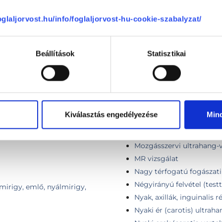
Mammográfia emlő tomos
Mammográfia (tomoszint
foglaljorvost.hu/info/foglaljorvost-hu-cookie-szabalyzat/
ének vizsgálata egy oldalon
Mammográfia tomoszintézis
ének vizsgálata két oldalon
"Manager-szűrés": hasi- 
as-kismedence ultrahang)
Beállítások
Statisztikai
Mandibula felvétel (15x8 
Maxilla felvétel (15x11 cm)
vel
Medence röntgen
l felületes szervből, szövetből
Mellkas 2 irányú rtg felvé
el pajzsmirigyből
Mellkas AP (tüdőszűrő) rt
(felnőtt)
Kiválasztás engedélyezése
Min
Mellkasröntgen
Mélyvénás erek doppler u
Mozgásszervi ultrahang-vi
MR vizsgálat
Nagy térfogatú fogászati 
Négyirányú felvétel (test
smirigy, emlő, nyálmirigy,
Nyak, axillák, inguinalis 
Nyaki ér (carotis) ultrah