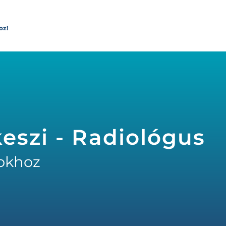
oz!
i
eszi - Radiológus
okhoz