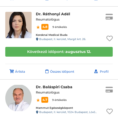
Dr. Ráthonyi Adél
Reumatológus
4.8
9 értékelés
Koroknai Medical Buda
Budapest, II. kerület, Margit krt. 26.
Következő időpont:
augusztus 12.
Árlista
Összes időpont
Profil
Dr. Baláspiri Csaba
Reumatológus
4.7
9 értékelés
Mammut Egészségközpont
Budapest, II. kerület, 1024 Budapest, Lövőház utca 1-5. Mammut II., 4. emelet