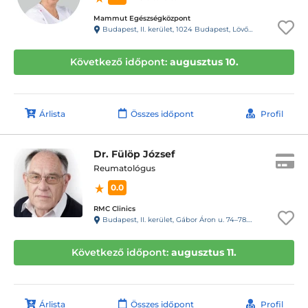
Mammut Egészségközpont
Budapest, II. kerület, 1024 Budapest, Lövőház utca 1-5. Mammut II., 4. emelet
Következő időpont:
augusztus 10.
Árlista
Összes időpont
Profil
Dr. Fülöp József
Reumatológus
0.0
RMC Clinics
Budapest, II. kerület, Gábor Áron u. 74–78. III. emelet
Következő időpont:
augusztus 11.
Árlista
Összes időpont
Profil