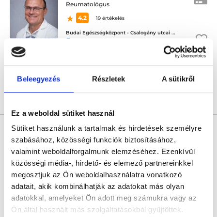
Reumatológus
4.2
19 értékelés
Budai Egészségközpont - Csalogány utcai magánrendelők
Budapest, II. kerület, Csalogány utca 43.
Következő időpont:
augusztus 17.
Beleegyezés
Részletek
A sütikről
Árlista
Összes időpont
Profil
Ez a weboldal sütiket használ
Dr. Imre Katalin
Sütiket használunk a tartalmak és hirdetések személyre
Reumatológus
szabásához, közösségi funkciók biztosításához,
valamint weboldalforgalmunk elemzéséhez. Ezenkívül
2.0
1 értékelés
közösségi média-, hirdető- és elemező partnereinkkel
IQB Medical
megosztjuk az Ön weboldalhasználatra vonatkozó
Budapest, II. kerület, Törökvész út 87-91 3. emelet 220 (Rózsadomb center a posta mellett)
adatait, akik kombinálhatják az adatokat más olyan
Következő időpont:
augusztus 24.
adatokkal, amelyeket Ön adott meg számukra vagy az
Ön által használt más szolgáltatásokból gyűjtöttek.