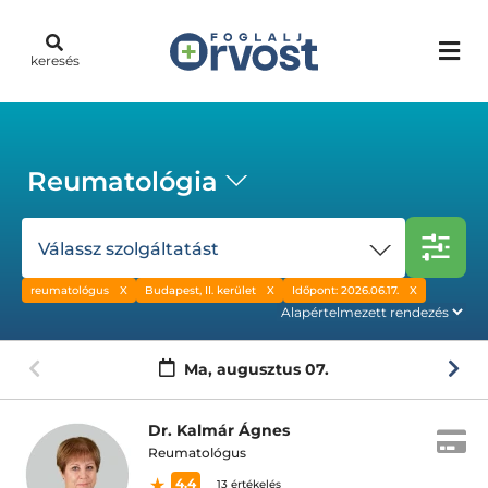
keresés
Reumatológia
Válassz szolgáltatást
reumatológus
Budapest, II. kerület
Időpont: 2026.06.17.
Ma,
augusztus 07.
Dr. Kalmár Ágnes
Reumatológus
4.4
13 értékelés