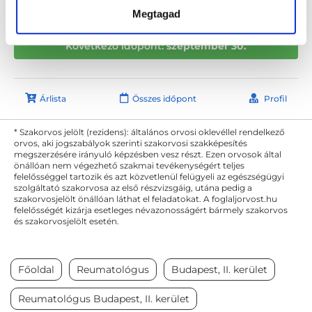
REUMA-FARM
Megtagad
Budapest, II. kerület, Bécsi út 4. 3. em. 4.
Következő időpont:
szeptember 30.
Árlista
Összes időpont
Profil
* Szakorvos jelölt (rezidens): általános orvosi oklevéllel rendelkező
orvos, aki jogszabályok szerinti szakorvosi szakképesítés
megszerzésére irányuló képzésben vesz részt. Ezen orvosok által
önállóan nem végezhető szakmai tevékenységért teljes
felelősséggel tartozik és azt közvetlenül felügyeli az egészségügyi
szolgáltató szakorvosa az első részvizsgáig, utána pedig a
szakorvosjelölt önállóan láthat el feladatokat. A foglaljorvost.hu
felelősségét kizárja esetleges névazonosságért bármely szakorvos
és szakorvosjelölt esetén.
Főoldal
Reumatológus
Budapest, II. kerület
Reumatológus Budapest, II. kerület