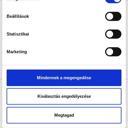
hu-cookie-szabalyzat/
Dr. Kisgyörgy Mária
Reumatológus
Beállítások
5.0
5 értékelés
Golden Medical Center
Statisztikai
Budapest, XIII. kerület, Tutaj utca 8
Következő időpont:
augusztus 25.
Marketing
Árlista
Összes időpont
Profil
Mindennek a megengedése
Dr. Tima Szilvia
Reumatológus
Kiválasztás engedélyezése
4.8
11 értékelés
MedKontroll Egészségközpont
Megtagad
Budapest, XIII. kerület, Tüzér utca 39.