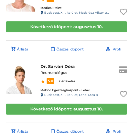
Medical Point
Budapest, XIII. kerület, Madarás.z Viktor u. 47-49. fszt
Következő időpont:
augusztus 10.
Árlista
Összes időpont
Profil
Dr. Sárvári Dóra
Reumatológus
5.0
2 értékelés
MeDoc Egészségközpont - Lehel
Budapest, XIII. kerület, Lehel utca 8.
Következő időpont:
augusztus 10.
Árlista
Összes időpont
Profil