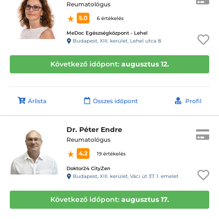
Reumatológus
5.0
6 értékelés
MeDoc Egészségközpont - Lehel
Budapest, XIII. kerület, Lehel utca 8.
Következő időpont:
augusztus 12.
Árlista
Összes időpont
Profil
Dr. Péter Endre
Reumatológus
4.2
19 értékelés
Doktor24 CityZen
Budapest, XIII. kerület, Váci út 37. 1. emelet
Következő időpont:
augusztus 17.