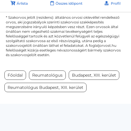
Árlista
Összes időpont
Profil
* Szakorvos jelölt (rezidens): általános orvosi oklevéllel rendelkező
orvos, aki jogszabályok szerinti szakorvosi szakképesítés
megszerzésére irányuló képzésben vesz részt. Ezen orvosok által
önállóan nem végezhető szakmai tevékenységért teljes
felelősséggel tartozik és azt közvetlenül felügyeli az egészségügyi
szolgáltató szakorvosa az első részvizsgáig, utána pedig a
szakorvosjelölt önállóan láthat el feladatokat. A foglaljorvost.hu
felelősségét kizárja esetleges névazonosságért bármely szakorvos
és szakorvosjelölt esetén.
Főoldal
Reumatológus
Budapest, XIII. kerület
Reumatológus Budapest, XIII. kerület