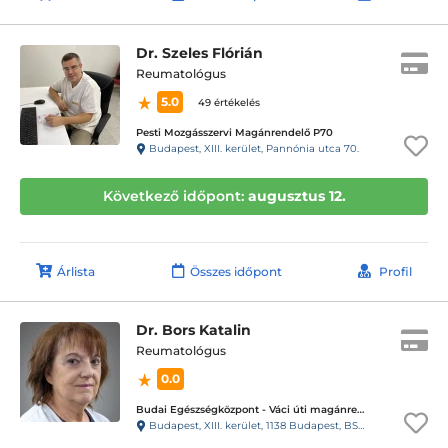
Dr. Szeles Flórián
Reumatológus
5.0
49 értékelés
Pesti Mozgásszervi Magánrendelő P70
Budapest, XIII. kerület, Pannónia utca 70.
Következő időpont:
augusztus 12.
Árlista
Összes időpont
Profil
Dr. Bors Katalin
Reumatológus
0.0
Budai Egészségközpont - Váci úti magánrendelők
Budapest, XIII. kerület, 1138 Budapest, BSR Center, Váci út 135-139.