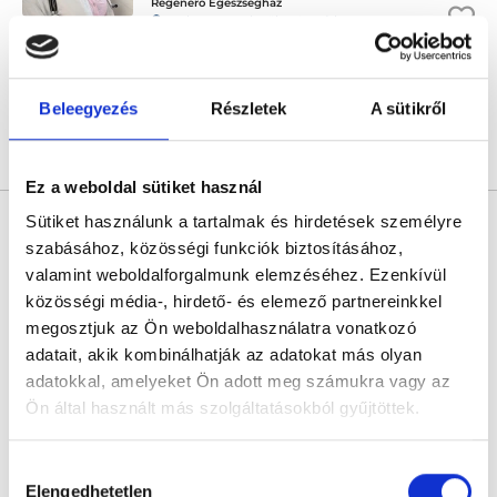
Regenero Egészségház
Budapest, XIII. kerület, Csanády u. 1-3.
Következő időpont:
augusztus 17.
Beleegyezés
Részletek
A sütikről
Árlista
Összes időpont
Profil
Ez a weboldal sütiket használ
Dr. Péter Endre
Sütiket használunk a tartalmak és hirdetések személyre
Reumatológus
szabásához, közösségi funkciók biztosításához,
valamint weboldalforgalmunk elemzéséhez. Ezenkívül
4.2
19 értékelés
közösségi média-, hirdető- és elemező partnereinkkel
Budai Egészségközpont - Váci úti magánrendelők
megosztjuk az Ön weboldalhasználatra vonatkozó
Budapest, XIII. kerület, 1138 Budapest, BSR Center, Váci út 135-139.
adatait, akik kombinálhatják az adatokat más olyan
Következő időpont:
augusztus 18.
adatokkal, amelyeket Ön adott meg számukra vagy az
Ön által használt más szolgáltatásokból gyűjtöttek.
Cookie
Árlista
Összes időpont
Profil
Hozzájárulás
szabályzat:
https://foglaljorvost.hu/info/foglaljorvost-
Elengedhetetlen
kiválasztása