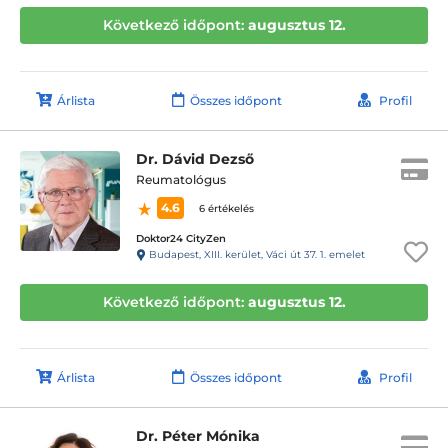
Következő időpont:
augusztus 12.
Árlista
Összes időpont
Profil
Dr. Dávid Dezső
Reumatológus
4.6
6 értékelés
Doktor24 CityZen
Budapest, XIII. kerület, Váci út 37. 1. emelet
Következő időpont:
augusztus 12.
Árlista
Összes időpont
Profil
Dr. Péter Mónika