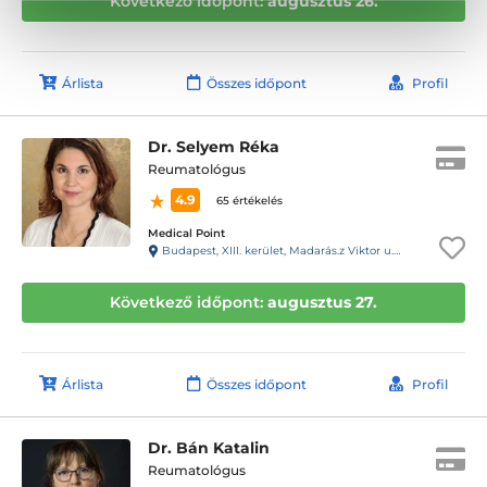
Következő időpont:
augusztus 26.
Árlista
Összes időpont
Profil
Dr. Selyem Réka
Reumatológus
4.9
65 értékelés
Medical Point
Budapest, XIII. kerület, Madarás.z Viktor u. 47-49. fszt
Következő időpont:
augusztus 27.
Árlista
Összes időpont
Profil
Dr. Bán Katalin
Reumatológus