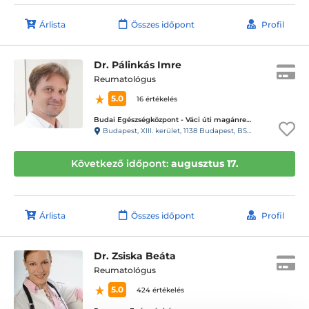
Árlista
Összes időpont
Profil
Dr. Pálinkás Imre
Reumatológus
5.0
16 értékelés
Budai Egészségközpont - Váci úti magánrendelők
Budapest, XIII. kerület, 1138 Budapest, BSR Center, Váci út 135-139.
Következő időpont:
augusztus 17.
Árlista
Összes időpont
Profil
Dr. Zsiska Beáta
Reumatológus
5.0
424 értékelés