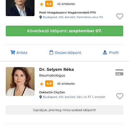
4.5
45 értékelés
Pesti Mozgásszervi Magánrendelő P70
Budapest, XIII. kerület, Pannónia utca 70.
Következő időpont:
szeptember 07.
Árlista
Összes időpont
Profil
Dr. Selyem Réka
Reumatológus
4.9
65 értékelés
Doktor24 CityZen
Budapest, XIII. kerület, Váci út 37. 1. emelet
Sajnáljuk, jelenleg nincs szabad időpont!