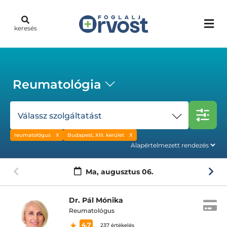
keresés
Reumatológia
Válassz szolgáltatást
reumatológus
Budapest, XIII. kerület
Ma,
augusztus 06.
Dr. Pál Mónika
Reumatológus
4.7
237 értékelés