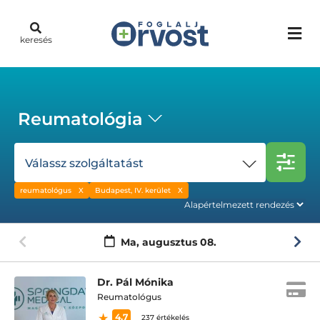
keresés
Reumatológia
Válassz szolgáltatást
reumatológus
Budapest, IV. kerület
Ma,
augusztus 08.
Dr. Pál Mónika
Reumatológus
4.7
237 értékelés