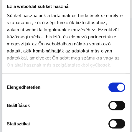
Reumatológus Budapest, IV. kerület
Ez a weboldal sütiket használ
Sütiket használunk a tartalmak és hirdetések személyre
szabásához, közösségi funkciók biztosításához,
valamint weboldalforgalmunk elemzéséhez. Ezenkívül
közösségi média-, hirdető- és elemező partnereinkkel
megosztjuk az Ön weboldalhasználatra vonatkozó
adatait, akik kombinálhatják az adatokat más olyan
Reumatológus Budapest, IV.
adatokkal, amelyeket Ön adott meg számukra vagy az
kerület - Reumatológia
Ön által használt más szolgáltatásokból gyűjtöttek.
Cookie
Hozzájárulás
Reumatológia TERÜLETHEZ KAPCSOLÓDÓ
szabályzat:
https://foglaljorvost.hu/info/foglaljorvost-
Elengedhetetlen
kiválasztása
SZAKTERÜLETEK
hu-cookie-szabalyzat/
Beállítások
Szolgáltatások
Statisztikai
Budapesti és vidéki reumatológus orvosok