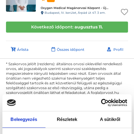
Oxygen Medical Magánorvosi Központ - Újpest
Budapest, IV. kerület, Árpád út 47. 3 em.
Következő időpont:
augusztus 11.
Árlista
Összes időpont
Profil
* Szakorvos jelölt (rezidens): általános orvosi oklevéllel rendelkező
orvos, aki jogszabályok szerinti szakorvosi szakképesítés
megszerzésére irányuló képzésben vesz részt. Ezen orvosok által
önállóan nem végezhető szakmai tevékenységért teljes
felelősséggel tartozik és azt közvetlenül felügyeli az egészségügyi
szolgáltató szakorvosa az első részvizsgáig, utána pedig a
szakorvosjelölt önállóan láthat el feladatokat. A foglaljorvost.hu
felelősségét kizárja esetleges névazonosságért bármely szakorvos
és szakorvosjelölt esetén.
Beleegyezés
Részletek
A sütikről
Főoldal
Reumatológus
Budapest, IV. kerület