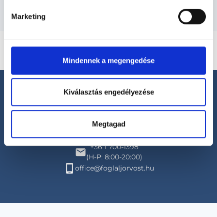
Marketing
Mindennek a megengedése
Kiválasztás engedélyezése
Megtagad
Segíthetünk?
+36 1 700-1398
(H-P: 8:00-20:00)
office@foglaljorvost.hu