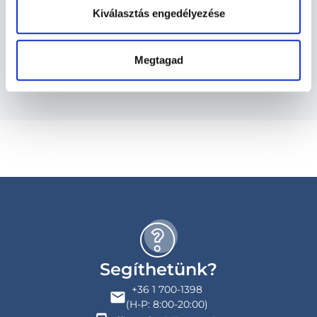
Kiválasztás engedélyezése
Szolgáltatások
Budapesti és vidéki reumatológus orvosok
Megtagad
Segíthetünk?
+36 1 700-1398
(H-P: 8:00-20:00)