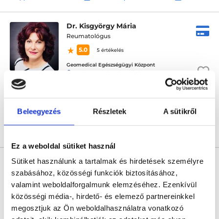
Dr. Kisgyörgy Mária
Reumatológus
5.0
5 értékelés
Geomedical Egészségügyi Központ
Budapest, VI. kerület, Jókai utca 6.
Következő időpont:
augusztus 26.
Beleegyezés
Részletek
A sütikről
Árlista
Összes időpont
Profil
Ez a weboldal sütiket használ
* Szakorvos jelölt (rezidens): általános orvosi oklevéllel rendelkező
Sütiket használunk a tartalmak és hirdetések személyre
orvos, aki jogszabályok szerinti szakorvosi szakképesítés
megszerzésére irányuló képzésben vesz részt. Ezen orvosok által
szabásához, közösségi funkciók biztosításához,
önállóan nem végezhető szakmai tevékenységért teljes
valamint weboldalforgalmunk elemzéséhez. Ezenkívül
felelősséggel tartozik és azt közvetlenül felügyeli az egészségügyi
szolgáltató szakorvosa az első részvizsgáig, utána pedig a
közösségi média-, hirdető- és elemező partnereinkkel
szakorvosjelölt önállóan láthat el feladatokat. A foglaljorvost.hu
megosztjuk az Ön weboldalhasználatra vonatkozó
felelősségét kizárja esetleges névazonosságért bármely szakorvos
és szakorvosjelölt esetén.