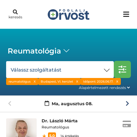
keresés
Reumatológia
Válassz szolgáltatást
reumatológus
Budapest, VI. kerület
Időpont: 2026.06.17.
Ma,
augusztus 08.
Dr. László Márta
Reumatológus
5.0
14 értékelés