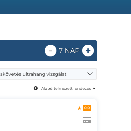
-
+
7 NAP
uskövetés ultrahang vizsgálat
0.0