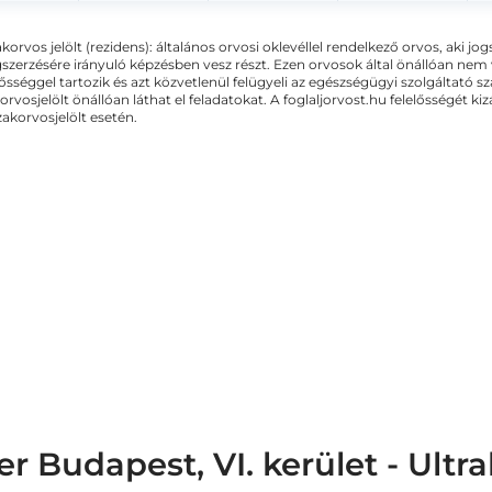
akorvos jelölt (rezidens): általános orvosi oklevéllel rendelkező orvos, aki j
zerzésére irányuló képzésben vesz részt. Ezen orvosok által önállóan nem
lősséggel tartozik és azt közvetlenül felügyeli az egészségügyi szolgáltató s
orvosjelölt önállóan láthat el feladatokat. A foglaljorvost.hu felelősségét 
zakorvosjelölt esetén.
 Budapest, VI. kerület - Ultr