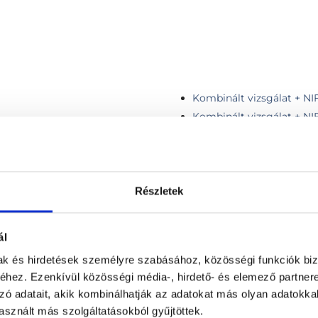
Kombinált vizsgálat + NI
Kombinált vizsgálat + NI
Konzultáció, 1 régió vizsg
g vizsgálat
Korai ultrahang
Magzati flowmetria
izsgálat
Második trimeszteri gene
Részletek
kockázatbecsléssel
Második trimeszteri gene
ál
kockázatbecsléssel, iker
ménnyel, AJÁNDÉK PREMIUM
Második trimeszteri gene
mak és hirdetések személyre szabásához, közösségi funkciók biz
kockázatbecsléssel + mag
hez. Ezenkívül közösségi média-, hirdető- és elemező partner
ró kedvezménnyel
Második trimeszteri gene
zó adatait, akik kombinálhatják az adatokat más olyan adatokka
kockázatbecsléssel + magz
sznált más szolgáltatásokból gyűjtöttek.