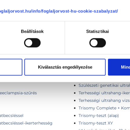
NIFTY-Pro teszt
sgálata
Nőgyógyászati ultrahang 
foglaljorvost.hu/info/foglaljorvost-hu-cookie-szabalyzat/
gálata
Nyaki ér (carotis) ultrah
Nyaki erek Doppler vizsg
Beállítások
Statisztikai
Nyaki lágyrész ultrahang
ikerterhesség esetén
Pajzsmirigy ultrahang
PrenaTest Alap
PrenaTest Optimum
PrenaTest Plus
erjesztett kombinált teszt
Kiválasztás engedélyezése
Min
Szívultrahang vizsgálat
Szuperior Kombinált-tes
erjesztett kombinált teszt
Szülészeti genetikai ultr
aeeclampsia-szűrés
Terhességi ultrahang-ike
Terhességi ultrahang vizs
Trisomy Complete + Komb
atbecsléssel
Trisomy-teszt (alap)
tbecsléssel-ikerterhesség
Trisomy-teszt XY