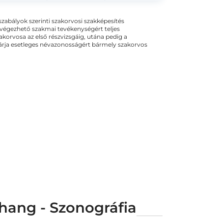
ogszabályok szerinti szakorvosi szakképesítés
 végezhető szakmai tevékenységért teljes
zakorvosa az első részvizsgáig, utána pedig a
kizárja esetleges névazonosságért bármely szakorvos
ahang - Szonográfia