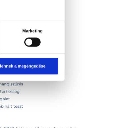
vizsgálat
ang
álata
Marketing
 (nyirokcsomók, nyálmirigy)
dennek a megengedése
zt csomag
ahang szűrés
rterhesség
gálat
inált teszt