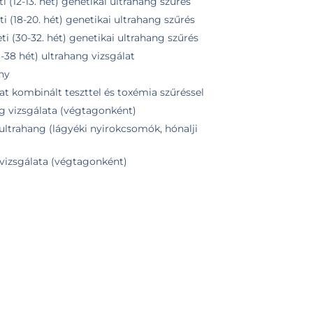
ti (12-13. hét) genetikai ultrahang szűrés
ti (18-20. hét) genetikai ultrahang szűrés
ti (30-32. hét) genetikai ultrahang szűrés
6-38 hét) ultrahang vizsgálat
ny
at kombinált teszttel és toxémia szűréssel
ng vizsgálata (végtagonként)
z ultrahang (lágyéki nyirokcsomók, hónalji
vizsgálata (végtagonként)