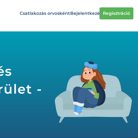
Csatlakozás orvosként
Bejelentkezés
Regisztráció
és
ület -