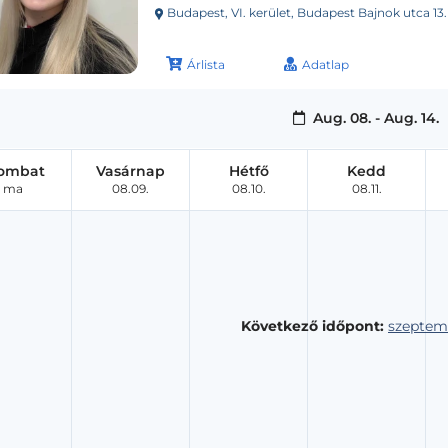
Budapest, VI. kerület, Budapest Bajnok utca 13
Árlista
Adatlap
Aug. 08. - Aug. 14.
ombat
Vasárnap
Hétfő
Kedd
ma
08.09.
08.10.
08.11.
Következő időpont:
szeptemb