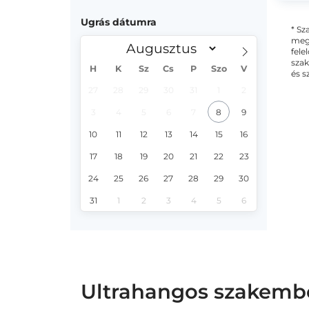
Ugrás dátumra
* Sz
megs
fele
szak
H
K
Sz
Cs
P
Szo
V
és s
27
28
29
30
31
1
2
3
4
5
6
7
8
9
10
11
12
13
14
15
16
17
18
19
20
21
22
23
24
25
26
27
28
29
30
31
1
2
3
4
5
6
Ultrahangos szakember