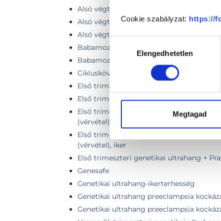
Alsó végtag artériás keringés Doppler viz
Cookie szabályzat:
https://
Alsó végtag (egy láb) vénás Doppler vizs
Alsó végtagok vénás Doppler vizsgálata
Hozzájárulás
Babamozi (4D-s terhességi UH vizsgálat)
Elengedhetetlen
kiválasztása
Babamozi (4D-s terhességi UH vizsgálat) 
Cikluskövetés ultrahang vizsgálat
Első trimeszteri genetikai ultrahang
Első trimeszteri genetikai ultrahang, iker
Első trimeszteri genetikai ultrahang + Kit
Megtagad
(vérvétel)
Első trimeszteri genetikai ultrahang + Kit
(vérvétel), iker
Első trimeszteri genetikai ultrahang + Pr
Genesafe
Genetikai ultrahang-ikerterhesség
Genetikai ultrahang preeclampsia kockáz
Genetikai ultrahang preeclampsia kockáza