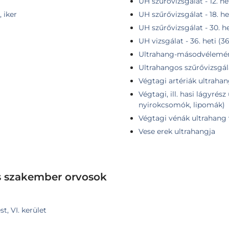
UH szűrővizsgálat - 12. he
 iker
UH szűrővizsgálat - 18. he
UH szűrővizsgálat - 30. he
UH vizsgálat - 36. heti (3
Ultrahang-másodvélemé
Ultrahangos szűrővizsgál
Végtagi artériák ultraha
Végtagi, ill. hasi lágyrés
nyirokcsomók, lipomák)
Végtagi vénák ultrahang 
Vese erek ultrahangja
s szakember orvosok
t, VI. kerület