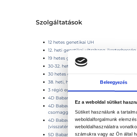
Szolgáltatások
12 hetes genetikai UH
12. heti genetikai ultrahang-ikerterhesség
19 hetes genetikai UH
30-32. heti, harmadik trimeszteri ultrahan
30 hetes genetikai UH
38. heti, harmadik trimeszteri ultrahang v
Beleegyezés
3 régió együttes vizsgálata
4D Babamozi
Ez a weboldal sütiket haszn
4D Babavízió Alap csomag 50% kedvez
Sütiket használunk a tartal
csomaggal
weboldalforgalmunk elemzésé
4D Babavízió Alap csomag 50% Visszavá
(visszatérőknek a 2. vizsgálattól)
weboldalhasználatra vonatko
számukra vagy az Ön által ha
5D Babamozi