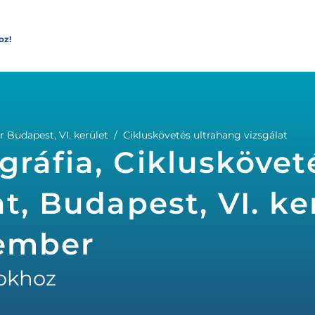
oz!
 Budapest, VI. kerület
Cikluskövetés ultrahang vizsgálat
gráfia, Cikluskövet
t, Budapest, VI. ker
kember
okhoz