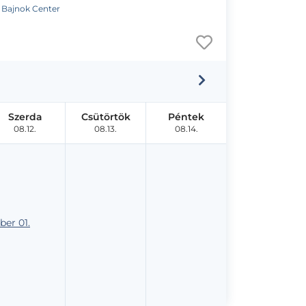
. Bajnok Center
Szerda
Csütörtök
Péntek
08.12.
08.13.
08.14.
er 01.