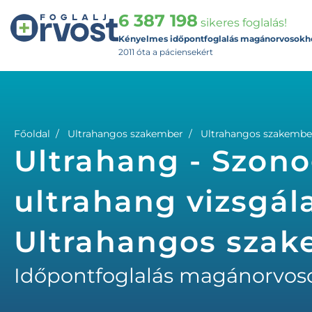
6 387 198
sikeres foglalás!
Kényelmes időpontfoglalás magánorvosokh
2011 óta a páciensekért
Főoldal
Ultrahangos szakember
Ultrahangos szakember
Ultrahang - Szono
ultrahang vizsgála
Ultrahangos sza
Időpontfoglalás magánorvos