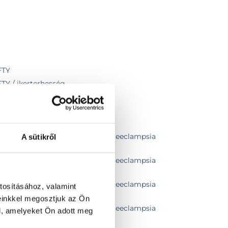
FTY
FTY / ikerterhesség
álata
tikai ultrahang, koraszülés és praeeclampsia
A sütikről
tikai ultrahang, koraszülés és praeeclampsia
tikai ultrahang, koraszülés és praeeclampsia
tosításához, valamint
zati szívultrahang szűrés
einkkel megosztjuk az Ön
tikai ultrahang, koraszülés és praeeclampsia
l, amelyeket Ön adott meg
ati szívultrahang szűrés, iker