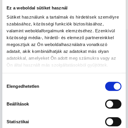
Budapest, XIII. kerület
Ez a weboldal sütiket használ
Ultrahangos szakember Budapest, XIII. kerület
Sütiket használunk a tartalmak és hirdetések személyre
szabásához, közösségi funkciók biztosításához,
valamint weboldalforgalmunk elemzéséhez. Ezenkívül
közösségi média-, hirdető- és elemező partnereinkkel
megosztjuk az Ön weboldalhasználatra vonatkozó
adatait, akik kombinálhatják az adatokat más olyan
adatokkal, amelyeket Ön adott meg számukra vagy az
Ultrahangos szakember
Ön által használt más szolgáltatásokból gyűjtöttek.
Budapest, XIII. kerület -
Ultrahang - Szonográfia
Cookie
Hozzájárulás
szabályzat:
https://foglaljorvost.hu/info/foglaljorvost-
Elengedhetetlen
kiválasztása
hu-cookie-szabalyzat/
Szolgáltatások
Beállítások
Budapesti és vidéki ultrahangos szakember
Statisztikai
orvosok