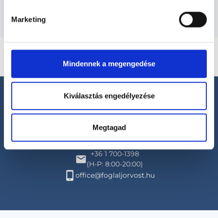
Marketing
Mindennek a megengedése
Kiválasztás engedélyezése
Megtagad
Segíthetünk?
+36 1 700-1398
(H-P: 8:00-20:00)
office@foglaljorvost.hu