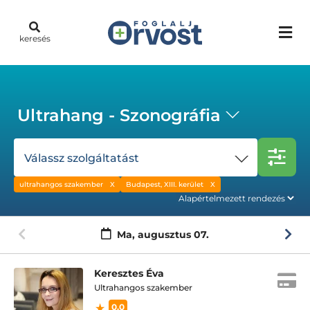
keresés
Ultrahang - Szonográfia
Válassz szolgáltatást
ultrahangos szakember
Budapest, XIII. kerület
Ma,
augusztus 07.
Keresztes Éva
Ultrahangos szakember
0.0