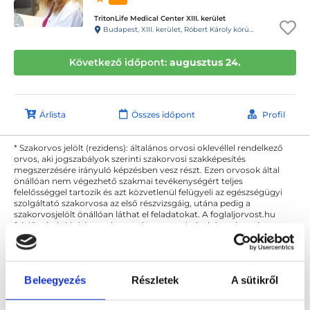
TritonLife Medical Center XIII. kerület
Budapest, XIII. kerület, Róbert Károly körút 64.
Következő időpont:
augusztus 24.
Árlista
Összes időpont
Profil
* Szakorvos jelölt (rezidens): általános orvosi oklevéllel rendelkező
orvos, aki jogszabályok szerinti szakorvosi szakképesítés
megszerzésére irányuló képzésben vesz részt. Ezen orvosok által
önállóan nem végezhető szakmai tevékenységért teljes
felelősséggel tartozik és azt közvetlenül felügyeli az egészségügyi
szolgáltató szakorvosa az első részvizsgáig, utána pedig a
szakorvosjelölt önállóan láthat el feladatokat. A foglaljorvost.hu
felelősségét kizárja esetleges névazonosságért bármely szakorvos
és szakorvosjelölt esetén.
Beleegyezés
Részletek
A sütikről
Főoldal
Ultrahangos szakember