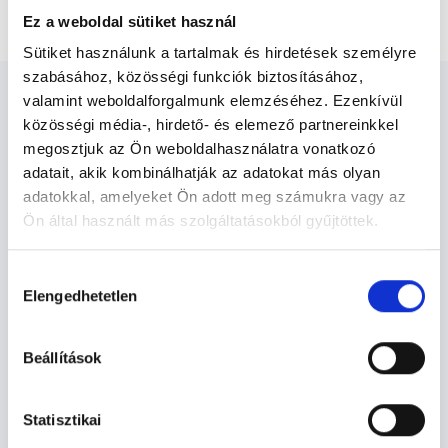
Urológus Budapest, VI. kerület
Vizelet tenyésztés
Ez a weboldal sütiket használ
Sütiket használunk a tartalmak és hirdetések személyre
szabásához, közösségi funkciók biztosításához,
valamint weboldalforgalmunk elemzéséhez. Ezenkívül
közösségi média-, hirdető- és elemező partnereinkkel
megosztjuk az Ön weboldalhasználatra vonatkozó
adatait, akik kombinálhatják az adatokat más olyan
Urológus Budapest, VI. kerület -
adatokkal, amelyeket Ön adott meg számukra vagy az
Urológia
Ön által használt más szolgáltatásokból gyűjtöttek.
Cookie
Hozzájárulás
Urológia TERÜLETHEZ KAPCSOLÓDÓ
szabályzat:
https://foglaljorvost.hu/info/foglaljorvost-
Elengedhetetlen
kiválasztása
SZAKTERÜLETEK
hu-cookie-szabalyzat/
Beállítások
Szolgáltatások
Statisztikai
Budapesti és vidéki urológus orvosok