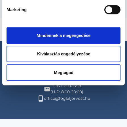
Marketing
Mindennek a megengedése
Kiválasztás engedélyezése
Megtagad
Segíthetünk?
+36 1 700-1398
(H-P: 8:00-20:00)
office@foglaljorvost.hu