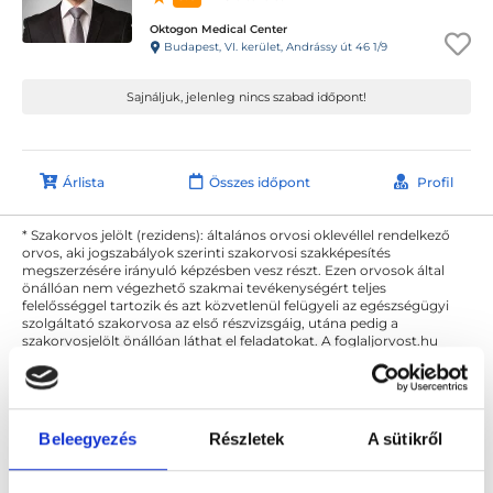
Oktogon Medical Center
Budapest, VI. kerület, Andrássy út 46 1/9
Sajnáljuk, jelenleg nincs szabad időpont!
Árlista
Összes időpont
Profil
* Szakorvos jelölt (rezidens): általános orvosi oklevéllel rendelkező
orvos, aki jogszabályok szerinti szakorvosi szakképesítés
megszerzésére irányuló képzésben vesz részt. Ezen orvosok által
önállóan nem végezhető szakmai tevékenységért teljes
felelősséggel tartozik és azt közvetlenül felügyeli az egészségügyi
szolgáltató szakorvosa az első részvizsgáig, utána pedig a
szakorvosjelölt önállóan láthat el feladatokat. A foglaljorvost.hu
felelősségét kizárja esetleges névazonosságért bármely szakorvos
és szakorvosjelölt esetén.
Beleegyezés
Részletek
A sütikről
Főoldal
Urológus