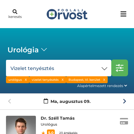
keresés
Urológia
Vizelet tenyésztés
urológus
vizelet tenyésztés
Budapest, VI. kerület
Ma,
augusztus 09.
Dr. Széll Tamás
Urológus
5.0
23 értékelés