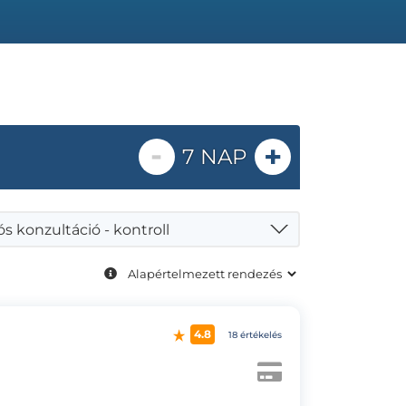
-
+
7 NAP
s konzultáció - kontroll
4.8
18 értékelés