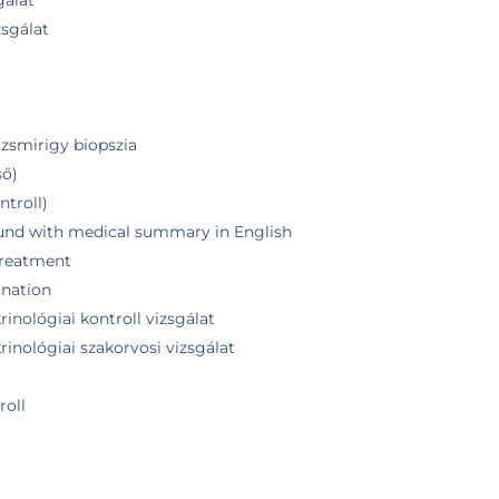
gálat
zsgálat
jzsmirigy biopszia
ső)
ntroll)
ound with medical summary in English
 treatment
ination
inológiai kontroll vizsgálat
inológiai szakorvosi vizsgálat
roll