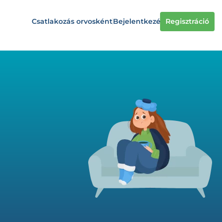
Csatlakozás orvosként
Bejelentkezés
Regisztráció