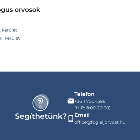
ógus orvosok
. kerület
I. kerület
Telefon
+36 1 700-1398
(H-P: 8:00-20:00)
Segíthetünk?
Email
office@foglaljorvost.hu