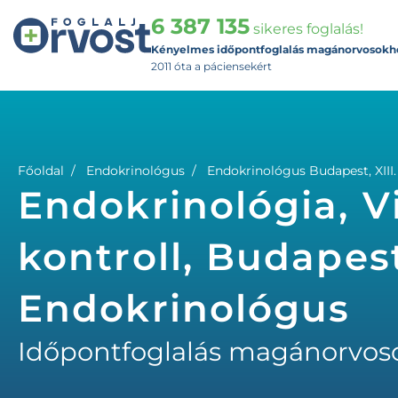
6 387 135
sikeres foglalás!
Kényelmes időpontfoglalás magánorvosokh
2011 óta a páciensekért
Főoldal
Endokrinológus
Endokrinológus Budapest, XIII.
Endokrinológia, V
kontroll, Budapest,
Endokrinológus
Időpontfoglalás magánorvos