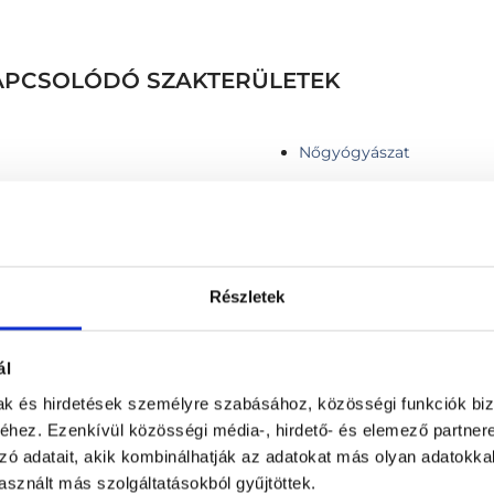
 KAPCSOLÓDÓ SZAKTERÜLETEK
Nőgyógyászat
Részletek
Infúziós kezelés
 thyroid nodule
Kismedencei ultrahang II
ál
 belül)
Komplex endokrinológiai 
Komplex endokrinológiai 
mak és hirdetések személyre szabásához, közösségi funkciók biz
hez. Ezenkívül közösségi média-, hirdető- és elemező partner
a szövetragsztóval
Komplex, fej-nyak sebész
zó adatait, akik kombinálhatják az adatokat más olyan adatokka
Komplex pajzsmirigy viz
sznált más szolgáltatásokból gyűjtöttek.
Kontroll vizsgálat