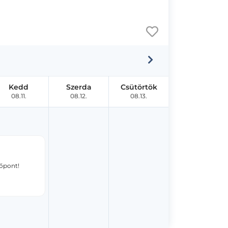
Kedd
Szerda
Csütörtök
08.11.
08.12.
08.13.
dőpont!