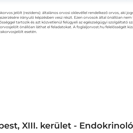
akorvos jelölt (rezidens): általános orvosi oklevéllel rendelkező orvos, aki j
zerzésére irányuló képzésben vesz részt. Ezen orvosok által önállóan nem
lősséggel tartozik és azt közvetlenül felügyeli az egészségügyi szolgáltató s
orvosjelölt önállóan láthat el feladatokat. A foglaljorvost.hu felelősségét 
zakorvosjelölt esetén.
t, XIII. kerület - Endokrinol