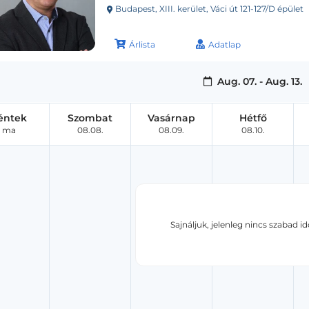
Budapest, XIII. kerület, Váci út 121-127/D épület
Árlista
Adatlap
Aug. 07. - Aug. 13.
éntek
Szombat
Vasárnap
Hétfő
ma
08.08.
08.09.
08.10.
Sajnáljuk, jelenleg nincs szabad i