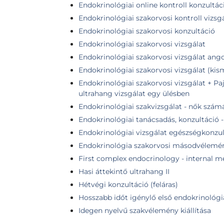
Endokrinológiai online kontroll konzultác
Endokrinológiai szakorvosi kontroll vizsg
Endokrinológiai szakorvosi konzultáció
Endokrinológiai szakorvosi vizsgálat
Endokrinológiai szakorvosi vizsgálat ang
Endokrinológiai szakorvosi vizsgálat (k
Endokrinológiai szakorvosi vizsgálat + Pa
ultrahang vizsgálat egy ülésben
Endokrinológiai szakvizsgálat - nők szám
Endokrinológiai tanácsadás, konzultáció 
Endokrinológiai vizsgálat egészségkonzul
Endokrinológia szakorvosi másodvélemé
First complex endocrinology - internal me
Hasi áttekintő ultrahang II
Hétvégi konzultáció (feláras)
Hosszabb időt igénylő első endokrinológia
Idegen nyelvű szakvélemény kiállítása