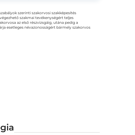
ogszabályok szerinti szakorvosi szakképesítés
 végezhető szakmai tevékenységért teljes
zakorvosa az első részvizsgáig, utána pedig a
kizárja esetleges névazonosságért bármely szakorvos
ógia