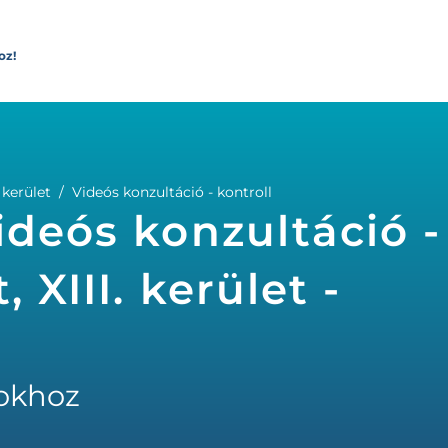
oz!
 kerület
Videós konzultáció - kontroll
ideós konzultáció -
 XIII. kerület -
okhoz