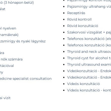
Pajzsmirigy kontroll vizs
ió (3 hónapon belül)
Pajzsmirigy ultrahang vi
álat
Receptírás
Rövid kontroll
Rövid konzultáció
ol nyelven
Szakorvosi vizsgálat + pa
ismamáknak)
Telefonos konzultáció (el
jzsmirigy és nyaki lágyrész
Telefonos konzultáció (ko
Thyroid and neck ultras
ára
Thyroid cyst for alcohol
- nők számára
Thyroid ultrasound exam
tációval
Videókonzultáció - Endokr
ny
Videókonzultáció - Endokr
dicine specialist consultation
Videós konzultáció
Videós konzultáció - kont
i vizit