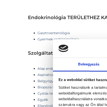
Endokrinológia TERÜLETHEZ
Gasztroenterológia
Gyermek endokrinológia
Szolgáltatások
Beleegyezés
Alap endokrinológiai labor
Aspiration cytology (fine needle biopsy) -
Ez a weboldal sütiket haszn
Belgyógyászati kontroll vizsgálat (4 héten
Biopszia kenet számtől független
Sütiket használunk a tartal
weboldalforgalmunk elemzésé
Cystás területek leszívása összeragasztás
weboldalhasználatra vonatko
Egyéb
számukra vagy az Ön által ha
Ellenőrző vizsgálat