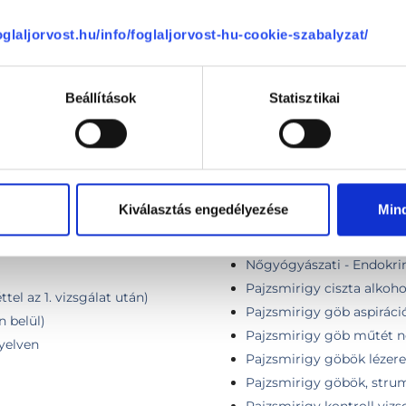
ng
Kontroll vizsgálat + pajz
foglaljorvost.hu/info/foglaljorvost-hu-cookie-szabalyzat/
zsgálat ultrahanggal,
Külföldi páciens első vizit
Külföldi páciens kontroll
sebészeti UH-val
Laser thermoablation tre
Beállítások
Statisztikai
Medical examination in E
ultrasound with medical
Medical examination in E
with medical summary in
Mindkét oldali lebenybe 
lat
Kiválasztás engedélyezése
Min
mg
ontroll
Nőgyógyászati - Endokrin
Nőgyógyászati - Endokrin
Pajzsmirigy ciszta alkoho
tel az 1. vizsgálat után)
Pajzsmirigy göb aspiráció
n belül)
Pajzsmirigy göb műtét né
nyelven
Pajzsmirigy göbök lézere
Pajzsmirigy göbök, stru