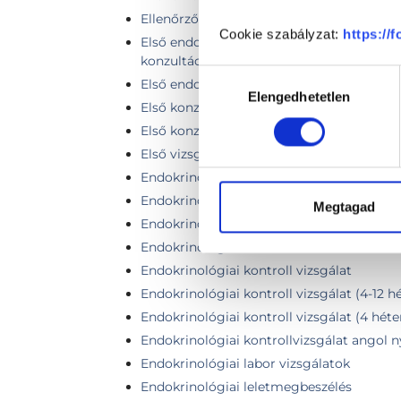
Ellenőrző vizsgálat + pajzsmirigy ultraha
Cookie szabályzat:
https://
Első endokrinológiai teljes Professzori vi
konzultációval
Hozzájárulás
Első endokrinológiai vizit teljes fej-nyak 
Elengedhetetlen
kiválasztása
Első konzultáció, általános vizsgálat
Első konzultáció + pajzsmirigy ultrahang
Első vizsgálat
Endokrinológiai kiemelt kontrollvizsgálat
Endokrinológiai kiemelt szakorvosi vizsgá
Megtagad
Endokrinológiai komplex távkonzultáció k
Endokrinológiai Kontroll- nők számára
Endokrinológiai kontroll vizsgálat
Endokrinológiai kontroll vizsgálat (4-12 hét
Endokrinológiai kontroll vizsgálat (4 héte
Endokrinológiai kontrollvizsgálat angol 
Endokrinológiai labor vizsgálatok
Endokrinológiai leletmegbeszélés