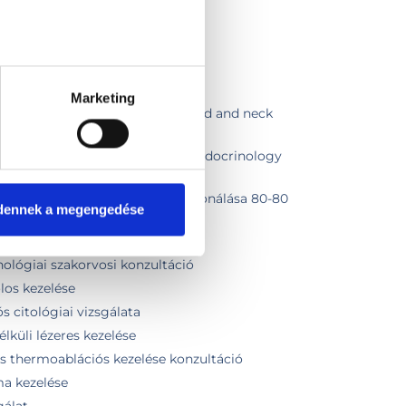
smirigy biopszia
atment of a thyroid nodule
Marketing
nglish in Endocrinology + Thyroid and neck
 summary in English
nglish in Internal medicine or Endocrinology
 English
gyulladáscsökkentő injekció deponálása 80-80
dennek a megengedése
ológiai szakorvosi kontroll
ológiai szakorvosi konzultáció
los kezelése
s citológiai vizsgálata
lküli lézeres kezelése
s thermoablációs kezelése konzultáció
ma kezelése