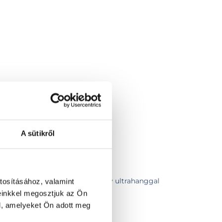
A sütikről
szakorvosi vizsgálat
szakorvosi vizsgálat pajzsmirigy ultrahanggal
tosításához, valamint
einkkel megosztjuk az Ön
eti ultrahang
l, amelyeket Ön adott meg
sgálat