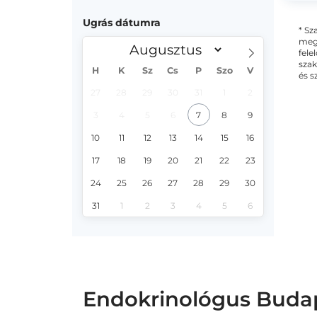
Ugrás dátumra
* Sz
megs
fele
szak
H
K
Sz
Cs
P
Szo
V
és s
27
28
29
30
31
1
2
3
4
5
6
7
8
9
10
11
12
13
14
15
16
17
18
19
20
21
22
23
24
25
26
27
28
29
30
31
1
2
3
4
5
6
Endokrinológus Budapes