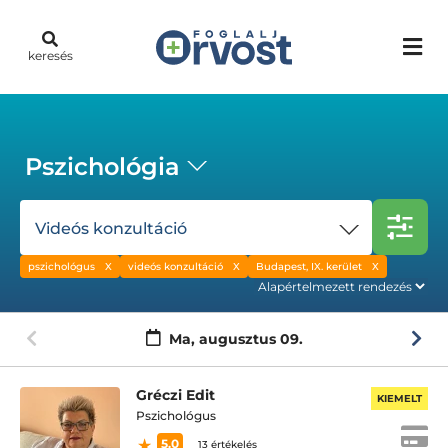
keresés
Pszichológia
Videós konzultáció
pszichológus
videós konzultáció
Budapest, IX. kerület
Ma,
augusztus 09.
Gréczi Edit
KIEMELT
Pszichológus
5.0
13 értékelés