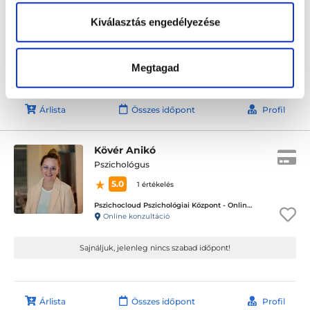
Szőnyi Fanni Zsófia Online Magánrendelése
Kiválasztás engedélyezése
Online konzultáció
Sajnáljuk, jelenleg nincs szabad időpont!
Megtagad
Árlista
Összes időpont
Profil
Kövér Anikó
Pszichológus
5.0
1 értékelés
Pszichocloud Pszichológiai Központ - Online ügyfélfogadás
Online konzultáció
Sajnáljuk, jelenleg nincs szabad időpont!
Árlista
Összes időpont
Profil