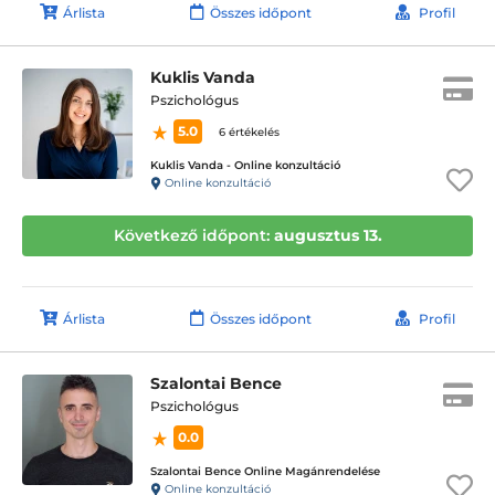
Árlista
Összes időpont
Profil
Kuklis Vanda
Pszichológus
5.0
6 értékelés
Kuklis Vanda - Online konzultáció
Online konzultáció
Következő időpont:
augusztus 13.
Árlista
Összes időpont
Profil
Szalontai Bence
Pszichológus
0.0
Szalontai Bence Online Magánrendelése
Online konzultáció