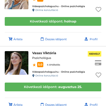
Videopszichologus.hu - Online pszichológia
Online konzultáció
Következő időpont:
holnap
Árlista
Összes időpont
Profil
Vasas Viktória
KIEMELT
Pszichológus
5.0
4 értékelés
Videopszichologus.hu - Online pszichológia
Online konzultáció
Következő időpont:
augusztus 25.
Árlista
Összes időpont
Profil