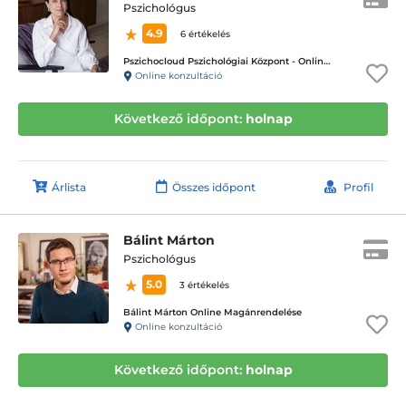
Pszichológus
4.9
6 értékelés
Pszichocloud Pszichológiai Központ - Online ügyfélfogadás
Online konzultáció
Következő időpont:
holnap
Árlista
Összes időpont
Profil
Bálint Márton
Pszichológus
5.0
3 értékelés
Bálint Márton Online Magánrendelése
Online konzultáció
Következő időpont:
holnap