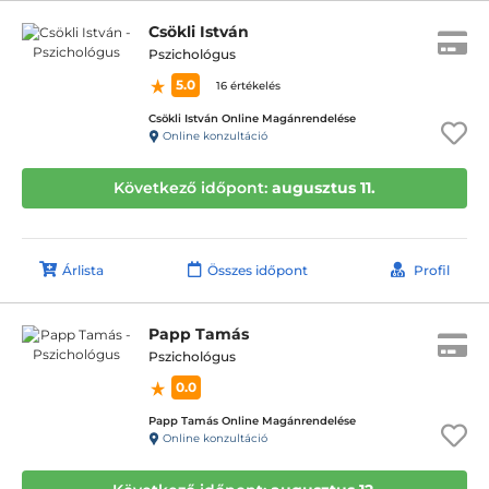
Csökli István
Pszichológus
5.0
16 értékelés
Csökli István Online Magánrendelése
Online konzultáció
Következő időpont:
augusztus 11.
Árlista
Összes időpont
Profil
Papp Tamás
Pszichológus
0.0
Papp Tamás Online Magánrendelése
Online konzultáció