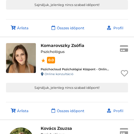
Sajnáljuk, jelenleg nincs szabad időpont!
Árlista
Összes időpont
Profil
Komarovszky Zsófia
Pszichológus
0.0
Pszichocloud Pszichológiai Központ - Online ügyfélfogadás
Online konzultáció
Sajnáljuk, jelenleg nincs szabad időpont!
Árlista
Összes időpont
Profil
Kovács Zsuzsa