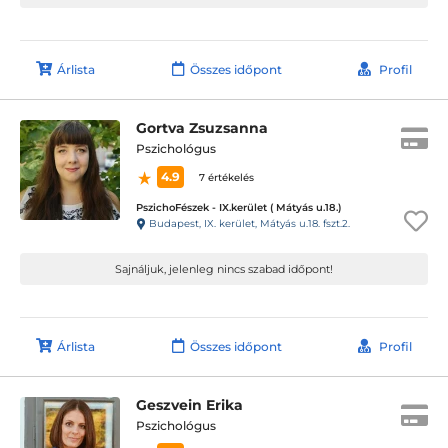
Árlista
Összes időpont
Profil
Gortva Zsuzsanna
Pszichológus
4.9
7 értékelés
PszichoFészek - IX.kerület ( Mátyás u.18.)
Budapest, IX. kerület, Mátyás u.18. fszt.2.
Sajnáljuk, jelenleg nincs szabad időpont!
Árlista
Összes időpont
Profil
Geszvein Erika
Pszichológus