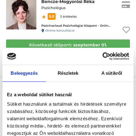
Bencze-Mogyorósi Réka
Pszichológus
5.0
3 értékelés
Pszichocloud Pszichológiai Központ - Online ügyfélfogadás
Online konzultáció
Következő időpont:
szeptember 01.
Árlista
Összes időpont
Profil
Beleegyezés
Részletek
A sütikről
Perényi Dóra Roberta
Pszichológus
Ez a weboldal sütiket használ
5.0
1 értékelés
Sütiket használunk a tartalmak és hirdetések személyre
Perényi Dóra Online magánrendelése
szabásához, közösségi funkciók biztosításához,
Online konzultáció
valamint weboldalforgalmunk elemzéséhez. Ezenkívül
közösségi média-, hirdető- és elemező partnereinkkel
Következő időpont:
szeptember 03.
megosztjuk az Ön weboldalhasználatra vonatkozó