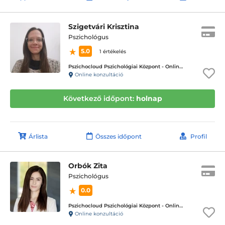
Szigetvári Krisztina
Pszichológus
5.0
1 értékelés
Pszichocloud Pszichológiai Központ - Online ügyfélfogadás
Online konzultáció
Következő időpont:
holnap
Árlista
Összes időpont
Profil
Orbók Zita
Pszichológus
0.0
Pszichocloud Pszichológiai Központ - Online ügyfélfogadás
Online konzultáció