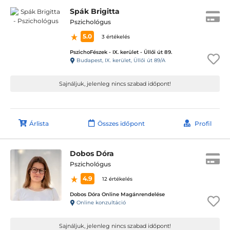
Spák Brigitta
Pszichológus
5.0
3 értékelés
PszichoFészek - IX. kerület - Üllői út 89.
Budapest, IX. kerület, Üllői út 89/A
Sajnáljuk, jelenleg nincs szabad időpont!
Árlista
Összes időpont
Profil
Dobos Dóra
Pszichológus
4.9
12 értékelés
Dobos Dóra Online Magánrendelése
Online konzultáció
Sajnáljuk, jelenleg nincs szabad időpont!