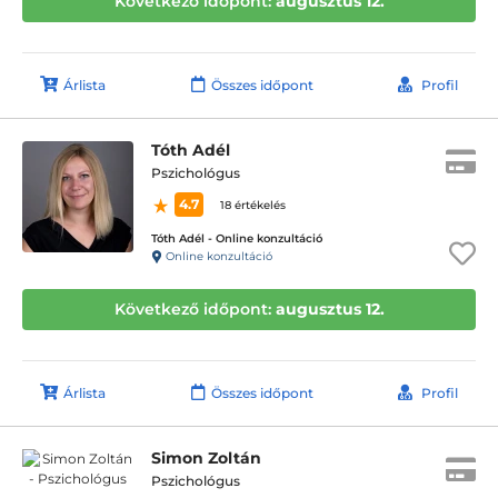
Következő időpont:
augusztus 12.
Árlista
Összes időpont
Profil
Tóth Adél
Pszichológus
4.7
18 értékelés
Tóth Adél - Online konzultáció
Online konzultáció
Következő időpont:
augusztus 12.
Árlista
Összes időpont
Profil
Simon Zoltán
Pszichológus