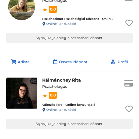
Pszichológus
0.0
Pszichocloud Pszichológiai Központ - Online ügyfélfogadás
Online konzultáció
Sajnáljuk, jelenleg nincs szabad időpont!
Árlista
Összes időpont
Profil
Kálmánchey Rita
Pszichológus
0.0
Változás Tere - Online konzultáció
Online konzultáció
Sajnáljuk, jelenleg nincs szabad időpont!