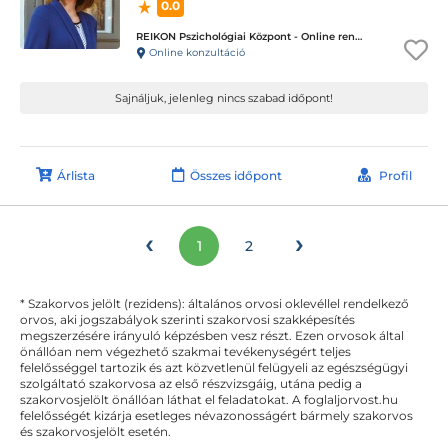
0.0
REIKON Pszichológiai Központ - Online rendelés
Online konzultáció
Sajnáljuk, jelenleg nincs szabad időpont!
Árlista
Összes időpont
Profil
‹
›
1
2
* Szakorvos jelölt (rezidens): általános orvosi oklevéllel rendelkező
orvos, aki jogszabályok szerinti szakorvosi szakképesítés
megszerzésére irányuló képzésben vesz részt. Ezen orvosok által
önállóan nem végezhető szakmai tevékenységért teljes
felelősséggel tartozik és azt közvetlenül felügyeli az egészségügyi
szolgáltató szakorvosa az első részvizsgáig, utána pedig a
szakorvosjelölt önállóan láthat el feladatokat. A foglaljorvost.hu
felelősségét kizárja esetleges névazonosságért bármely szakorvos
és szakorvosjelölt esetén.