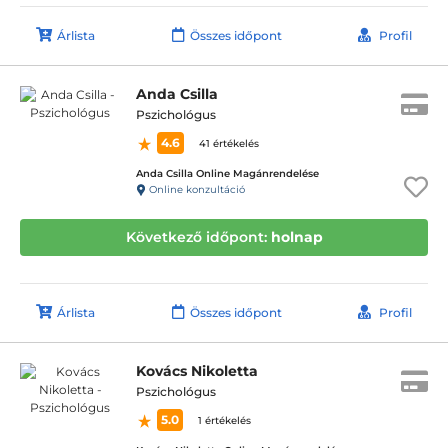
Árlista
Összes időpont
Profil
Anda Csilla
Pszichológus
4.6
41 értékelés
Anda Csilla Online Magánrendelése
Online konzultáció
Következő időpont:
holnap
Árlista
Összes időpont
Profil
Kovács Nikoletta
Pszichológus
5.0
1 értékelés