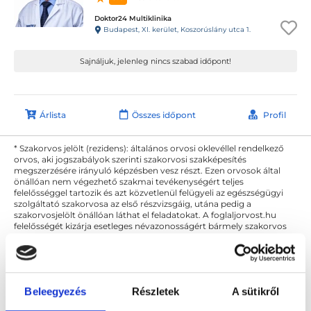
Doktor24 Multiklinika
Budapest, XI. kerület, Koszorúslány utca 1.
Sajnáljuk, jelenleg nincs szabad időpont!
Árlista
Összes időpont
Profil
* Szakorvos jelölt (rezidens): általános orvosi oklevéllel rendelkező
orvos, aki jogszabályok szerinti szakorvosi szakképesítés
megszerzésére irányuló képzésben vesz részt. Ezen orvosok által
önállóan nem végezhető szakmai tevékenységért teljes
felelősséggel tartozik és azt közvetlenül felügyeli az egészségügyi
szolgáltató szakorvosa az első részvizsgáig, utána pedig a
szakorvosjelölt önállóan láthat el feladatokat. A foglaljorvost.hu
felelősségét kizárja esetleges névazonosságért bármely szakorvos
és szakorvosjelölt esetén.
Főoldal
Urológus
Beleegyezés
Részletek
A sütikről