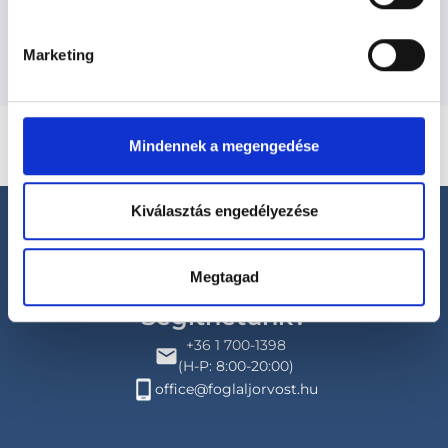
Budapesti és vidéki urológus orvosok
Marketing
Mindennek a megengedése
Kiválasztás engedélyezése
Megtagad
Segíthetünk?
+36 1 700-1398
(H-P: 8:00-20:00)
office@foglaljorvost.hu