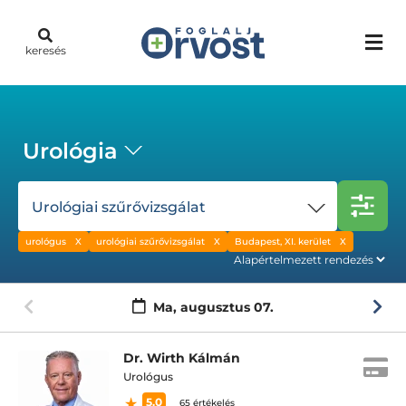
keresés
Urológia
Urológiai szűrővizsgálat
urológus
urológiai szűrővizsgálat
Budapest, XI. kerület
Ma,
augusztus 07.
Dr. Wirth Kálmán
Urológus
5.0
65 értékelés