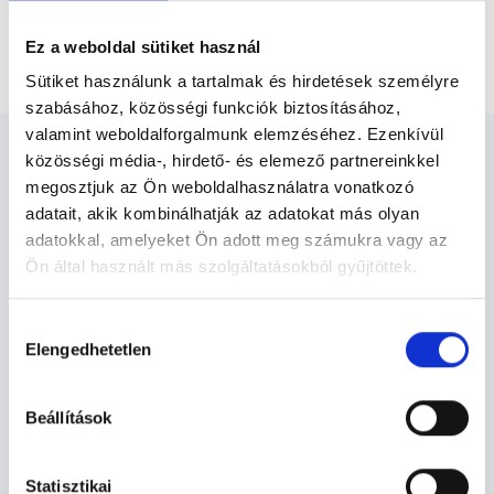
Urológus Budapest, XI. kerület
Ez a weboldal sütiket használ
Urológiai szűrővizsgálat
Sütiket használunk a tartalmak és hirdetések személyre
szabásához, közösségi funkciók biztosításához,
valamint weboldalforgalmunk elemzéséhez. Ezenkívül
közösségi média-, hirdető- és elemező partnereinkkel
megosztjuk az Ön weboldalhasználatra vonatkozó
adatait, akik kombinálhatják az adatokat más olyan
adatokkal, amelyeket Ön adott meg számukra vagy az
Urológus Budapest, XI. kerület -
Ön által használt más szolgáltatásokból gyűjtöttek.
Urológia
Cookie
Hozzájárulás
szabályzat:
https://foglaljorvost.hu/info/foglaljorvost-
Elengedhetetlen
kiválasztása
Urológia TERÜLETHEZ KAPCSOLÓDÓ
hu-cookie-szabalyzat/
SZAKTERÜLETEK
Beállítások
Szolgáltatások
Statisztikai