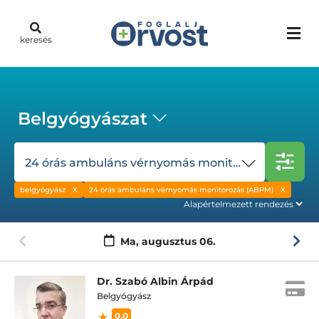
keresés
Belgyógyászat
24 órás ambuláns vérnyomás monitorozás (ABPM)
belgyógyász
24 órás ambuláns vérnyomás monitorozás (ABPM)
Ma,
augusztus 06.
Dr. Szabó Albin Árpád
Belgyógyász
0.0