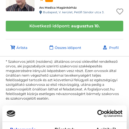
Ars Medica Magánkórház
Budapest, V. kerület, Petőfi Sándor utca 3.
Következő időpont:
augusztus 10.
Árlista
Összes időpont
Profil
* Szakorvos jelölt (rezidens): általános orvosi oklevéllel rendelkező
orvos, aki jogszabályok szerinti szakorvosi szakképesítés
megszerzésére irányuló képzésben vesz részt. Ezen orvosok által
önállóan nem végezhető szakmai tevékenységért teljes
felelősséggel tartozik és azt közvetlenül felügyeli az egészségügyi
szolgáltató szakorvosa az első részvizsgáig, utána pedig a
szakorvosjelölt önállóan láthat el feladatokat. A foglaljorvost.hu
felelősségét kizárja esetleges névazonosságért bármely szakorvos
és szakorvosjelölt esetén.
Főoldal
Belgyógyász