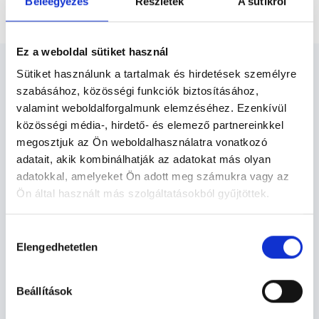
Beleegyezés
Részletek
A sütikről
24 órás ambuláns vérnyomás monitorozás (ABPM)
Ez a weboldal sütiket használ
Sütiket használunk a tartalmak és hirdetések személyre
szabásához, közösségi funkciók biztosításához,
valamint weboldalforgalmunk elemzéséhez. Ezenkívül
közösségi média-, hirdető- és elemező partnereinkkel
Belgyógyász - Belgyógyászat
megosztjuk az Ön weboldalhasználatra vonatkozó
adatait, akik kombinálhatják az adatokat más olyan
A magas vérnyomás ma már népbetegségnek számít
adatokkal, amelyeket Ön adott meg számukra vagy az
Magyarországon. A legpontosabb mérési eredmény 24
Ön által használt más szolgáltatásokból gyűjtöttek.
órás ambuláns vérnyomás monitorozás útján kapható.
Ilyenkor a vérnyomásmérő egy kis méretű készülékkel
Cookie
Hozzájárulás
van összekötve, mely automatikusan rögzít.
szabályzat:
https://foglaljorvost.hu/info/foglaljorvost-
Elengedhetetlen
kiválasztása
hu-cookie-szabalyzat/
Belgyógyászat TERÜLETHEZ KAPCSOLÓDÓ
Beállítások
SZAKTERÜLETEK