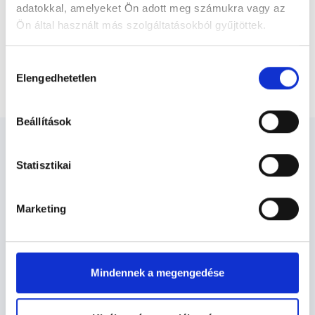
adatokkal, amelyeket Ön adott meg számukra vagy az
Ön által használt más szolgáltatásokból gyűjtöttek.
Főoldal
Belgyógyász
Cookie
Hozzájárulás
szabályzat:
https://foglaljorvost.hu/info/foglaljorvost-
Elengedhetetlen
Belgyógyászati konzultáció, leletkiértékelés, vizsgálat
kiválasztása
hu-cookie-szabalyzat/
Beállítások
Statisztikai
Belgyógyász - Belgyógyászat
Marketing
Belgyógyászat TERÜLETHEZ KAPCSOLÓDÓ
SZAKTERÜLETEK
Mindennek a megengedése
Szolgáltatások