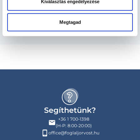
Kiválasztás engedélyezése
Budapesti és vidéki belgyógyász orvosok
Megtagad
Segíthetünk?
+36 1 700-1398
(H-P: 8:00-20:00)
office@foglaljorvost.hu