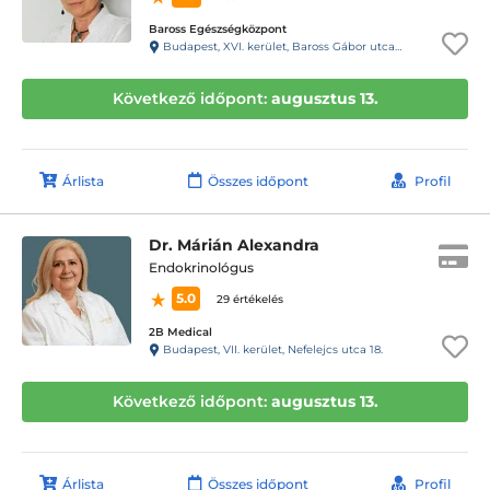
Baross Egészségközpont
Budapest, XVI. kerület, Baross Gábor utca 40.
Következő időpont:
augusztus 13.
Árlista
Összes időpont
Profil
Dr. Márián Alexandra
Endokrinológus
5.0
29 értékelés
2B Medical
Budapest, VII. kerület, Nefelejcs utca 18.
Következő időpont:
augusztus 13.
Árlista
Összes időpont
Profil