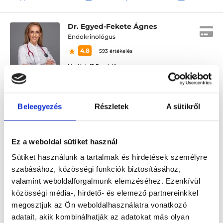
Dr. Egyed-Fekete Ágnes
Endokrinológus
4.8
593 értékelés
Madách 11 Rendelő
Budapest, VII. kerület, Madách Imre út 11.
Következő időpont:
augusztus 18.
Beleegyezés
Részletek
A sütikről
Árlista
Összes időpont
Profil
Ez a weboldal sütiket használ
Sütiket használunk a tartalmak és hirdetések személyre
* Szakorvos jelölt (rezidens): általános orvosi oklevéllel rendelkező
orvos, aki jogszabályok szerinti szakorvosi szakképesítés
szabásához, közösségi funkciók biztosításához,
megszerzésére irányuló képzésben vesz részt. Ezen orvosok által
valamint weboldalforgalmunk elemzéséhez. Ezenkívül
önállóan nem végezhető szakmai tevékenységért teljes
felelősséggel tartozik és azt közvetlenül felügyeli az egészségügyi
közösségi média-, hirdető- és elemező partnereinkkel
szolgáltató szakorvosa az első részvizsgáig, utána pedig a
megosztjuk az Ön weboldalhasználatra vonatkozó
szakorvosjelölt önállóan láthat el feladatokat. A foglaljorvost.hu
felelősségét kizárja esetleges névazonosságért bármely szakorvos
adatait, akik kombinálhatják az adatokat más olyan
és szakorvosjelölt esetén.