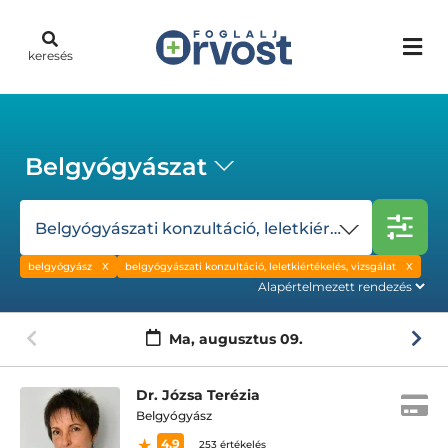
keresés
Belgyógyászat
Belgyógyászati konzultáció, leletkiértékelés, vizsgálat
belgyógyász
belgyógyászati konzultáció, leletkiértékelés, vizsgálat
Ma,
augusztus 09.
Dr. Józsa Terézia
Belgyógyász
4.9
253 értékelés