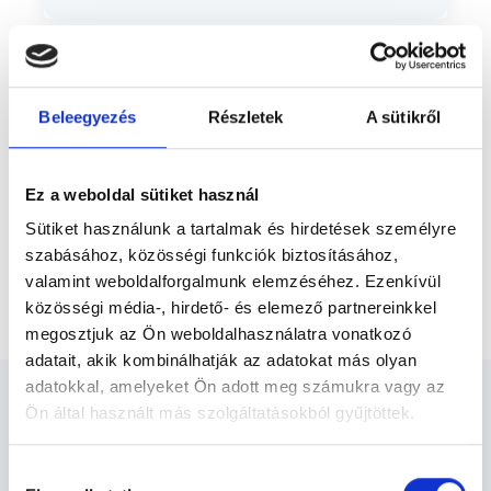
Előző
szakterületén belül a diabétesz és
kardiovascularis betegségek kapcsolata.
* Szakorvos jelölt (rezidens): általános orvosi oklevéllel rendelkező
orvos, aki jogszabályok szerinti szakorvosi szakképesítés
Beleegyezés
Részletek
A sütikről
megszerzésére irányuló képzésben vesz részt. Ezen orvosok által
önállóan nem végezhető szakmai tevékenységért teljes
felelősséggel tartozik és azt közvetlenül felügyeli az egészségügyi
szolgáltató szakorvosa az első részvizsgáig, utána pedig a
szakorvosjelölt önállóan láthat el feladatokat. A foglaljorvost.hu
Ez a weboldal sütiket használ
felelősségét kizárja esetleges névazonosságért bármely szakorvos
és szakorvosjelölt esetén.
Sütiket használunk a tartalmak és hirdetések személyre
szabásához, közösségi funkciók biztosításához,
valamint weboldalforgalmunk elemzéséhez. Ezenkívül
Főoldal
Belgyógyász
Oltás
közösségi média-, hirdető- és elemező partnereinkkel
megosztjuk az Ön weboldalhasználatra vonatkozó
adatait, akik kombinálhatják az adatokat más olyan
adatokkal, amelyeket Ön adott meg számukra vagy az
Ön által használt más szolgáltatásokból gyűjtöttek.
Cookie
Hozzájárulás