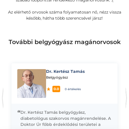
szabad időponttal rendelkező magánorvosunk. :(
Az elérhető orvosok száma folyamatosan nő, nézz vissza
később, hátha több szerencsével jársz!
További belgyógyász magánorvosok
Dr. Kertész Tamás
K
Belgyógyász
0.0
0 értékelés
“
Dr. Kertész Tamás belgyógyász,
diabetológus szakorvos magánrendelése. A
Doktor Úr főbb érdeklődési területei a