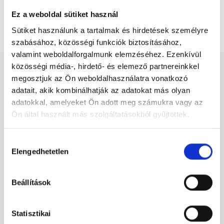
Belgyógyászati kontroll vizsgálat (4-12 héttel az 1.
Ez a weboldal sütiket használ
vizsgálat után)
Sütiket használunk a tartalmak és hirdetések személyre
szabásához, közösségi funkciók biztosításához,
valamint weboldalforgalmunk elemzéséhez. Ezenkívül
közösségi média-, hirdető- és elemező partnereinkkel
megosztjuk az Ön weboldalhasználatra vonatkozó
adatait, akik kombinálhatják az adatokat más olyan
adatokkal, amelyeket Ön adott meg számukra vagy az
Belgyógyász - Belgyógyászat
Ön által használt más szolgáltatásokból gyűjtöttek.
Cookie
Hozzájárulás
Belgyógyászat TERÜLETHEZ KAPCSOLÓDÓ
szabályzat:
https://foglaljorvost.hu/info/foglaljorvost-
Elengedhetetlen
kiválasztása
SZAKTERÜLETEK
hu-cookie-szabalyzat/
Beállítások
Szolgáltatások
Statisztikai
Budapesti és vidéki belgyógyász orvosok