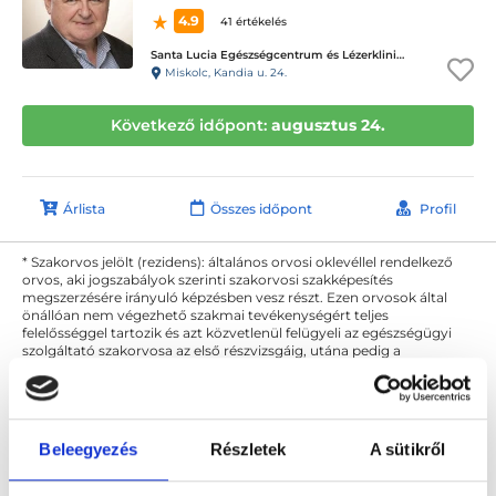
4.9
41 értékelés
Santa Lucia Egészségcentrum és Lézerklinika
Miskolc, Kandia u. 24.
Következő időpont:
augusztus 24.
Árlista
Összes időpont
Profil
* Szakorvos jelölt (rezidens): általános orvosi oklevéllel rendelkező
orvos, aki jogszabályok szerinti szakorvosi szakképesítés
megszerzésére irányuló képzésben vesz részt. Ezen orvosok által
önállóan nem végezhető szakmai tevékenységért teljes
felelősséggel tartozik és azt közvetlenül felügyeli az egészségügyi
szolgáltató szakorvosa az első részvizsgáig, utána pedig a
szakorvosjelölt önállóan láthat el feladatokat. A foglaljorvost.hu
felelősségét kizárja esetleges névazonosságért bármely szakorvos
és szakorvosjelölt esetén.
Beleegyezés
Részletek
A sütikről
Főoldal
Belgyógyász