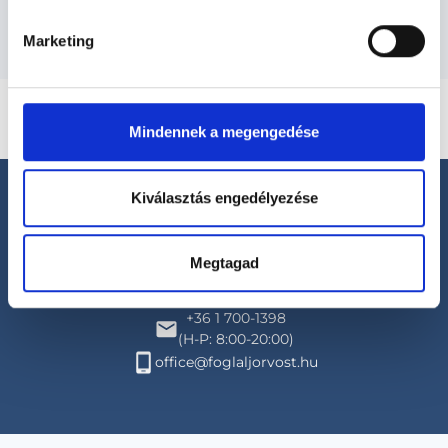
Marketing
Mindennek a megengedése
Kiválasztás engedélyezése
Megtagad
Segíthetünk?
+36 1 700-1398
(H-P: 8:00-20:00)
office@foglaljorvost.hu