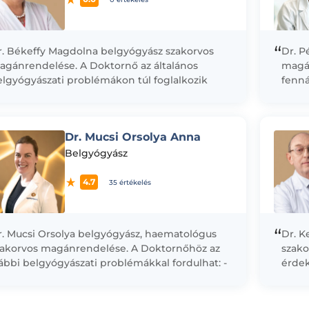
“
r. Békeffy Magdolna belgyógyász szakorvos
Dr. P
agánrendelése. A Doktornő az általános
magán
elgyógyászati problémákon túl foglalkozik
fenná
agas vérnyomás, pajzsmirigy,
Dokto
sztroenterológiai és diabetológiai panaszok
vzsgálásával is.
Dr. Mucsi Orsolya Anna
Belgyógyász
4.7
35 értékelés
“
r. Mucsi Orsolya belgyógyász, haematológus
Dr. K
zakorvos magánrendelése. A Doktornőhöz az
szako
ábbi belgyógyászati problémákkal fordulhat: -
érdek
talános állapotfelmérés és szűrés céljából -
diabé
boratóriumi leletek megbeszélése céljából...
kapcs