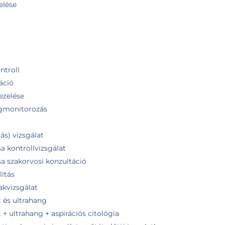
elése
ntroll
áció
ezelése
tegmonitorozás
ás) vizsgálat
sa kontrollvizsgálat
sa szakorvosi konzultáció
ítás
akvizsgálat
t és ultrahang
 + ultrahang + aspirációs citológia