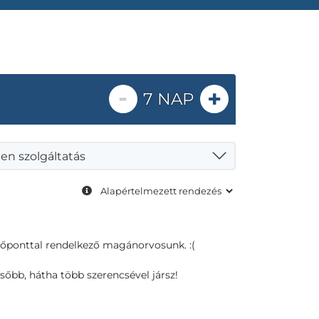
-
+
7 NAP
en szolgáltatás
dőponttal rendelkező magánorvosunk. :(
sőbb, hátha több szerencsével jársz!