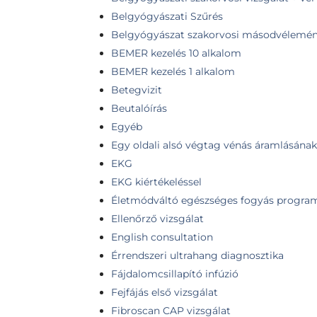
Belgyógyászati Szűrés
Belgyógyászat szakorvosi másodvélemé
BEMER kezelés 10 alkalom
BEMER kezelés 1 alkalom
Betegvizit
Beutalóírás
Egyéb
Egy oldali alsó végtag vénás áramlásának 
EKG
EKG kiértékeléssel
Életmódváltó egészséges fogyás progra
Ellenőrző vizsgálat
English consultation
Érrendszeri ultrahang diagnosztika
Fájdalomcsillapító infúzió
Fejfájás első vizsgálat
Fibroscan CAP vizsgálat