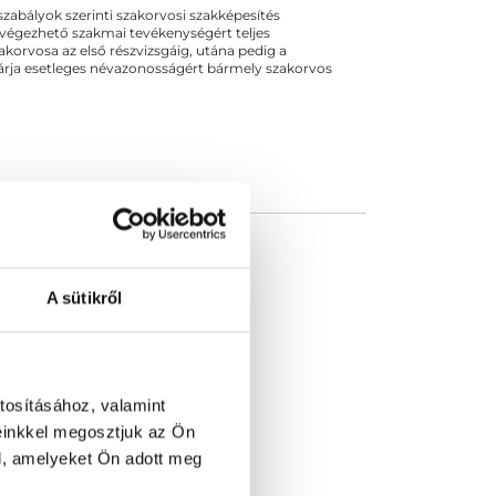
ogszabályok szerinti szakorvosi szakképesítés
 végezhető szakmai tevékenységért teljes
zakorvosa az első részvizsgáig, utána pedig a
kizárja esetleges névazonosságért bármely szakorvos
A sütikről
tosításához, valamint
einkkel megosztjuk az Ön
l, amelyeket Ön adott meg