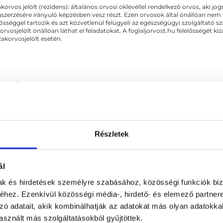
akorvos jelölt (rezidens): általános orvosi oklevéllel rendelkező orvos, aki j
zerzésére irányuló képzésben vesz részt. Ezen orvosok által önállóan nem
lősséggel tartozik és azt közvetlenül felügyeli az egészségügyi szolgáltató s
orvosjelölt önállóan láthat el feladatokat. A foglaljorvost.hu felelősségét 
zakorvosjelölt esetén.
gyászat
Részletek
KAPCSOLÓDÓ SZAKTERÜLETEK
ál
Kardiológia
Oltások, védőoltások
mak és hirdetések személyre szabásához, közösségi funkciók biz
hez. Ezenkívül közösségi média-, hirdető- és elemező partner
zó adatait, akik kombinálhatják az adatokat más olyan adatokka
sznált más szolgáltatásokból gyűjtöttek.