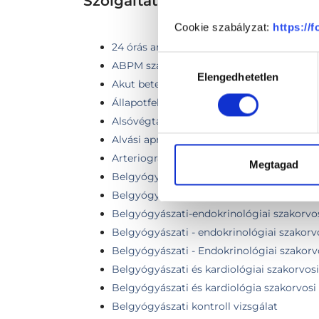
Szolgáltatások
Cookie szabályzat:
https://
24 órás ambuláns vérnyomás monitoroz
Hozzájárulás
ABPM szakorvosi kiértékeléssel
Elengedhetetlen
kiválasztása
Akut betegségek kezelése
Állapotfelmérés
Alsóvégtagi Doppler ultrahang - két vég
Alvási apnoe monitorozás
Arteriográf vizsgálat
Megtagad
Belgyógyászati áttekintő vizsgálat
Belgyógyászati-endokrinológiai szakorvos
Belgyógyászati-endokrinológiai szakorvos
Belgyógyászati - endokrinológiai szakorv
Belgyógyászati - Endokrinológiai szakorvo
Belgyógyászati és kardiológiai szakorvosi
Belgyógyászati és kardiológia szakorvosi 
Belgyógyászati kontroll vizsgálat