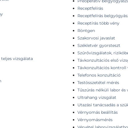
Preoperatív belgyógyászat
Receptfelírás
ny
Receptfelírás belgyógyás
Receptírás több vény
Röntgen
Szakorvosi javaslat
Székletvér gyorsteszt
Szűrővizsgálatok, rizikób
teljes vizsgálata
Távkonzultációs első vizs
Távkonzultációs kontroll 
Telefonos konzultáció
m
Testösszetétel mérés
Tűszúrás nélküli labor és 
Ultrahang vizsgálat
Utazási tanácsadás a szü
Vérnyomás beállítás
Vérnyomásmérés
Vérvétel laborvizsgálatho