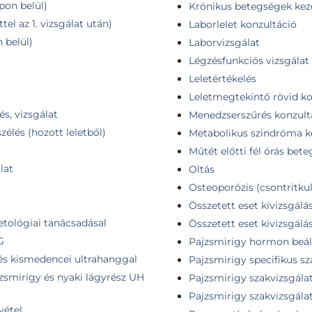
pon belül)
Krónikus betegségek kez
tel az 1. vizsgálat után)
Laborlelet konzultáció
 belül)
Laborvizsgálat
Légzésfunkciós vizsgálat
Leletértékelés
Leletmegtekintő rövid ko
és, vizsgálat
Menedzserszűrés konzult
élés (hozott leletből)
Metabolikus szindróma k
Műtét előtti fél órás be
lat
Oltás
Osteoporózis (csontritkul
Összetett eset kivizsgálá
etológiai tanácsadásal
Összetett eset kivizsgálá
G
Pajzsmirigy hormon beáll
 és kismedencei ultrahanggal
Pajzsmirigy specifikus sz
jzsmirigy és nyaki lágyrész UH
Pajzsmirigy szakvizsgála
Pajzsmirigy szakvizsgálat
vétel