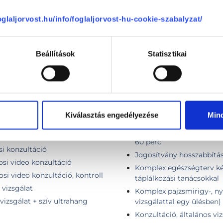
foglaljorvost.hu/info/foglaljorvost-hu-cookie-szabalyzat/
ás (ABPM)
Infúziós kezelés
Injekció adás
Beállítások
Statisztikai
INR beállítás szakorvos ál
beállítás távkonzultációva
Intramusculáris injekció
tag
Intravénás injekció beadá
Iránymutatás egészségmeg
Kiválasztás engedélyezése
Min
30 perc
Iránymutatás egészségmeg
i kontroll
60 perc
i konzultáció
Jogosítvány hosszabbítás 
osi video konzultáció
Komplex egészségterv kész
si video konzultáció, kontroll
táplálkozási tanácsokkal
 vizsgálat
Komplex pajzsmirigy-, nya
vizsgálat + szív ultrahang
vizsgálattal egy ülésben)
Konzultáció, általános vi