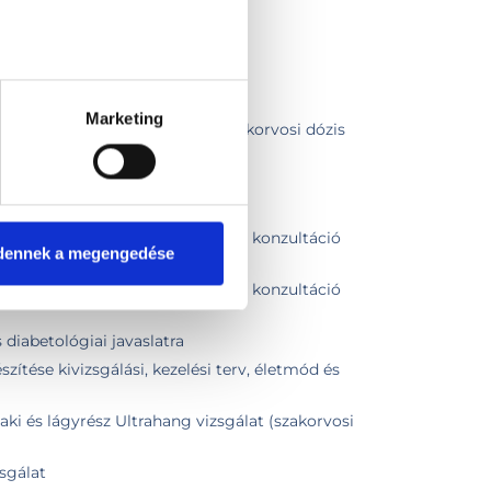
Marketing
tal (10 alkalmas INR vérvétel, szakorvosi dózis
l)
 beadása
sa
őrzési és életmódváltási céllal konzultáció
dennek a megengedése
őrzési és életmódváltási céllal konzultáció
diabetológiai javaslatra
ítése kivizsgálási, kezelési terv, életmód és
ki és lágyrész Ultrahang vizsgálat (szakorvosi
zsgálat