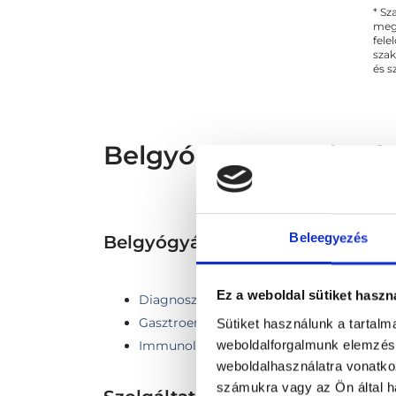
* Sz
megs
fele
szak
és s
Belgyógyász - Belgyó
Beleegyezés
Belgyógyászat TERÜLETHEZ 
Ez a weboldal sütiket haszn
Diagnosztika
Gasztroenterológia
Sütiket használunk a tartal
weboldalforgalmunk elemzésé
Immunológia
weboldalhasználatra vonatko
számukra vagy az Ön által ha