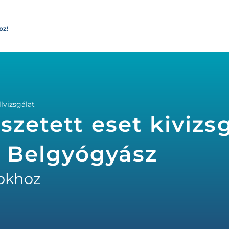
oz!
lvizsgálat
szetett eset kivizs
- Belgyógyász
okhoz