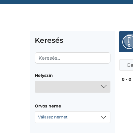
Keresés
Be
Helyszín
0 - 0
Orvos neme
Válassz nemet