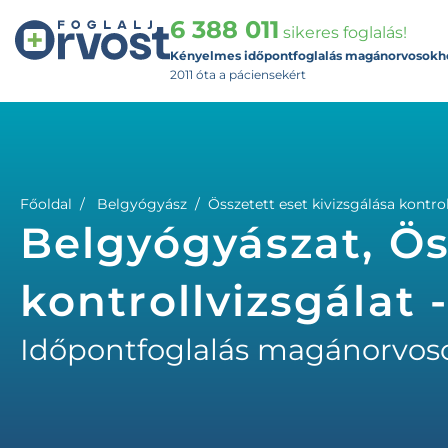
6 388 011
sikeres foglalás!
Kényelmes időpontfoglalás magánorvosokh
2011 óta a páciensekért
Főoldal
Belgyógyász
Összetett eset kivizsgálása kontrol
Belgyógyászat, Ös
kontrollvizsgálat 
Időpontfoglalás magánorvos