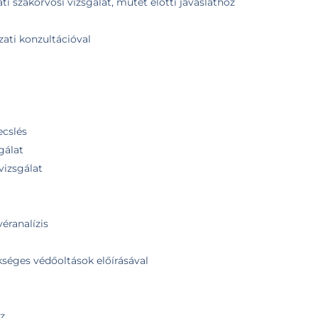
i szakorvosi vizsgálat, műtét előtti javaslathoz
zati konzultációval
ecslés
gálat
vizsgálat
véranalízis
kséges védőoltások előírásával
z