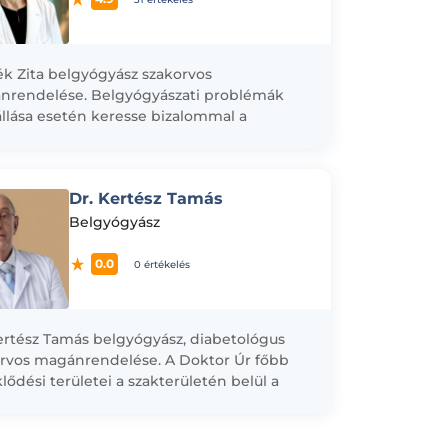
ék Zita belgyógyász szakorvos
rendelése. Belgyógyászati problémák
llása esetén keresse bizalommal a
rnőt.
Dr. Kertész Tamás
Belgyógyász
0.0
0 értékelés
ertész Tamás belgyógyász, diabetológus
rvos magánrendelése. A Doktor Úr főbb
lődési területei a szakterületén belül a
tesz és kardiovascularis betegségek
olata.