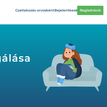
Csatlakozás orvosként
Bejelentkezés
Regisztráció
gálása