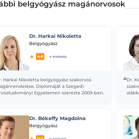
ábbi belgyógyász magánorvosok
Dr. Harkai Nikoletta
Belgyógyász
4.8
4 értékelés
“
. Harkai Nikoletta belgyógyász szakorvos
Dr. K
agánrendelése. Diplomáját a Szegedi
szako
rvostudományi Egyetemen szerezte 2009-ben.
alább
deklődése már akkor is széles körre terjedt ki,
Belgyó
iatt fordult végül a...
gyeng
hasi/
Dr. Békeffy Magdolna
Belgyógyász
0.0
0 értékelés