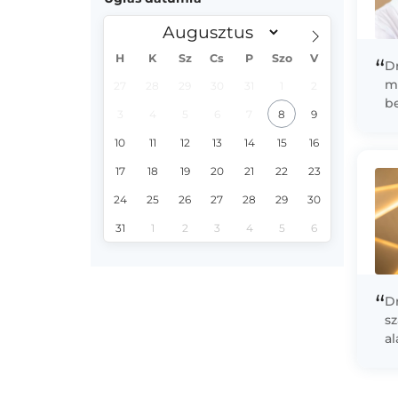
H
K
Sz
Cs
P
Szo
V
“
D
m
27
28
29
30
31
1
2
b
3
4
5
6
7
8
9
m
ga
10
11
12
13
14
15
16
ki
17
18
19
20
21
22
23
24
25
26
27
28
29
30
31
1
2
3
4
5
6
“
D
s
al
ál
la