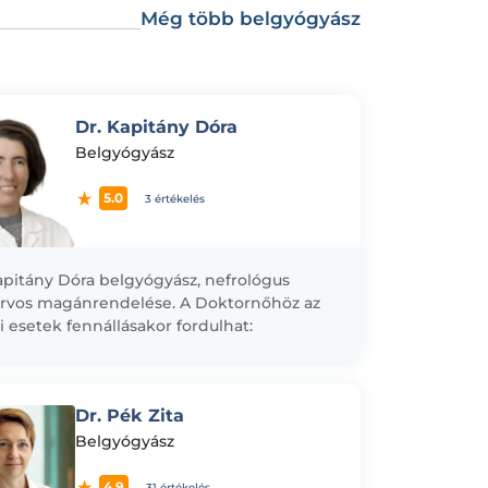
Még több belgyógyász
Dr. Kapitány Dóra
Belgyógyász
5.0
3 értékelés
apitány Dóra belgyógyász, nefrológus
rvos magánrendelése. A Doktornőhöz az
i esetek fennállásakor fordulhat:
gyászat: - láz, fejfájás, szédülés,
eség, étvágytalanság, hányinger/hányás,
alhasi fájdalom, gyomorégés/reflux,...
Dr. Pék Zita
Belgyógyász
4.9
31 értékelés