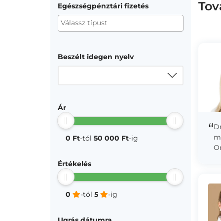
Tov
Egészségpénztári fizetés
Beszélt idegen nyelv
Ár
“
Dr
m
0 Ft
-tól
50 000 Ft
-ig
O
Ér
Értékelés
em
0
-tól
5
-ig
Ugrás dátumra