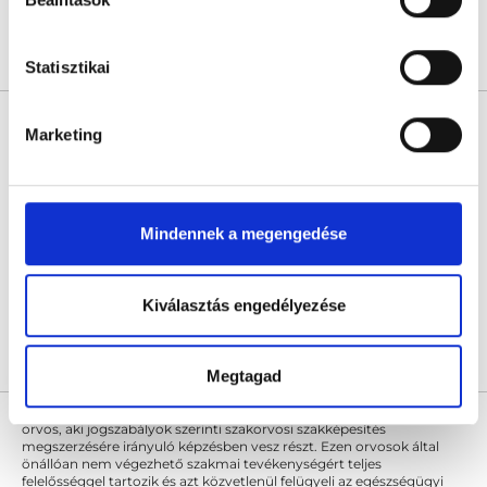
Árlista
Összes időpont
Profil
Statisztikai
Dr. Lukács Miklós
Marketing
Belgyógyász
4.8
47 értékelés
Dr. Lukács Miklós Magánrendelése - Pécs
Pécs, Rákóczi út 73/c
Mindennek a megengedése
Az orvoshoz a FoglaljOrvost.hu oldalon keresztül az időpont foglalás
átmenetileg nem lehetséges.
Kiválasztás engedélyezése
Árlista
Összes időpont
Profil
Megtagad
* Szakorvos jelölt (rezidens): általános orvosi oklevéllel rendelkező
orvos, aki jogszabályok szerinti szakorvosi szakképesítés
megszerzésére irányuló képzésben vesz részt. Ezen orvosok által
önállóan nem végezhető szakmai tevékenységért teljes
felelősséggel tartozik és azt közvetlenül felügyeli az egészségügyi