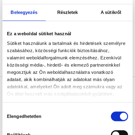
Dr. Csizmazia Ildikó
Belgyógyász
Beleegyezés
Részletek
A sütikről
4.9
311 értékelés
All In Med Magánorvosi Rendelő - Diósd
Diósd, Gárdonyi Géza utca 18.
Ez a weboldal sütiket használ
Sütiket használunk a tartalmak és hirdetések személyre
Következő időpont:
augusztus 11.
szabásához, közösségi funkciók biztosításához,
valamint weboldalforgalmunk elemzéséhez. Ezenkívül
közösségi média-, hirdető- és elemező partnereinkkel
Árlista
Összes időpont
Profil
megosztjuk az Ön weboldalhasználatra vonatkozó
adatait, akik kombinálhatják az adatokat más olyan
Dr. Tóth László
adatokkal, amelyeket Ön adott meg számukra vagy az
Kardiológus
Ön által használt más szolgáltatásokból gyűjtöttek.
5.0
1 értékelés
Cookie
Burok Medical
Hozzájárulás
Budapest, VI. kerület, Budapest Bajnok utca 13. Bajnok Center
szabályzat:
https://foglaljorvost.hu/info/foglaljorvost-
Elengedhetetlen
kiválasztása
hu-cookie-szabalyzat/
Következő időpont:
augusztus 12.
Beállítások