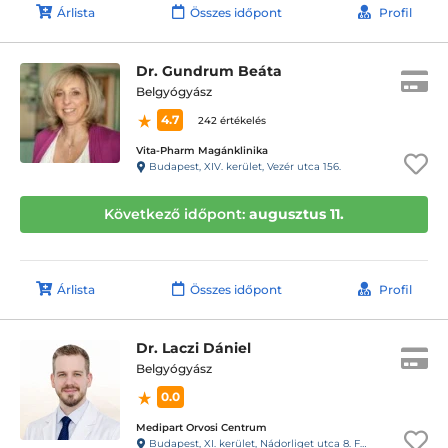
Árlista
Összes időpont
Profil
Dr. Gundrum Beáta
Belgyógyász
4.7
242 értékelés
Vita-Pharm Magánklinika
Budapest, XIV. kerület, Vezér utca 156.
Következő időpont:
augusztus 11.
Árlista
Összes időpont
Profil
Dr. Laczi Dániel
Belgyógyász
0.0
Medipart Orvosi Centrum
Budapest, XI. kerület, Nádorliget utca 8. F épület, földszint 1.