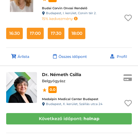
Budai Corvin Orvosi Rendelő
Budapest, I. kerület, Corvin tér 2.
15% kedvezmény
16:30
17:00
17:30
18:00
Árlista
Összes időpont
Profil
Dr. Németh Csilla
Belgyógyász
0.0
Medalpin Medical Center Budapest
Budapest, X. kerület, Szállás utca 24
Következő időpont:
holnap