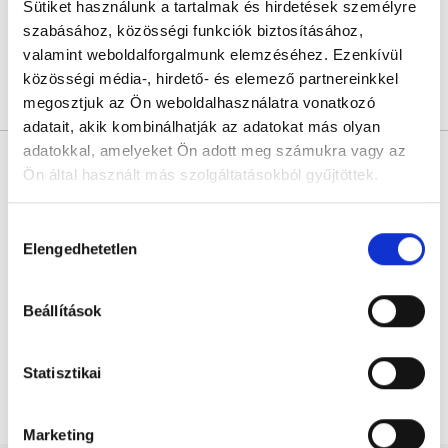
Sütiket használunk a tartalmak és hirdetések személyre
Következő időpont:
augusztus 14.
szabásához, közösségi funkciók biztosításához,
valamint weboldalforgalmunk elemzéséhez. Ezenkívül
közösségi média-, hirdető- és elemező partnereinkkel
Árlista
Összes időpont
Profil
megosztjuk az Ön weboldalhasználatra vonatkozó
adatait, akik kombinálhatják az adatokat más olyan
* Szakorvos jelölt (rezidens): általános orvosi oklevéllel rendelkező
adatokkal, amelyeket Ön adott meg számukra vagy az
orvos, aki jogszabályok szerinti szakorvosi szakképesítés
Ön által használt más szolgáltatásokból gyűjtöttek.
megszerzésére irányuló képzésben vesz részt. Ezen orvosok által
önállóan nem végezhető szakmai tevékenységért teljes
felelősséggel tartozik és azt közvetlenül felügyeli az egészségügyi
Cookie
Hozzájárulás
szolgáltató szakorvosa az első részvizsgáig, utána pedig a
szakorvosjelölt önállóan láthat el feladatokat. A foglaljorvost.hu
szabályzat:
https://foglaljorvost.hu/info/foglaljorvost-
Elengedhetetlen
kiválasztása
felelősségét kizárja esetleges névazonosságért bármely szakorvos
hu-cookie-szabalyzat/
és szakorvosjelölt esetén.
Beállítások
Főoldal
Belgyógyász
Statisztikai
Belgyógyászati leletmegbeszélés
Marketing