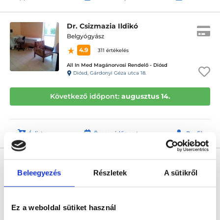
Dr. Csizmazia Ildikó
Belgyógyász
4.9
311 értékelés
All In Med Magánorvosi Rendelő - Diósd
Diósd, Gárdonyi Géza utca 18.
Következő időpont:
augusztus 14.
Árlista
Összes időpont
Profil
Dr. Ádám Zsófia
Kardiológus
Beleegyezés
Részletek
A sütikről
5.0
1 értékelés
Globe Medical Center
Ez a weboldal sütiket használ
Budapest, V. kerület, Szalay utca 2. Mfszt. 1.