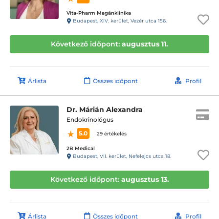
Vita-Pharm Magánklinika
Budapest, XIV. kerület, Vezér utca 156.
Következő időpont:
augusztus 11.
Árlista
Összes időpont
Profil
Dr. Márián Alexandra
Endokrinológus
5.0
29 értékelés
2B Medical
Budapest, VII. kerület, Nefelejcs utca 18.
Következő időpont:
augusztus 13.
Árlista
Összes időpont
Profil