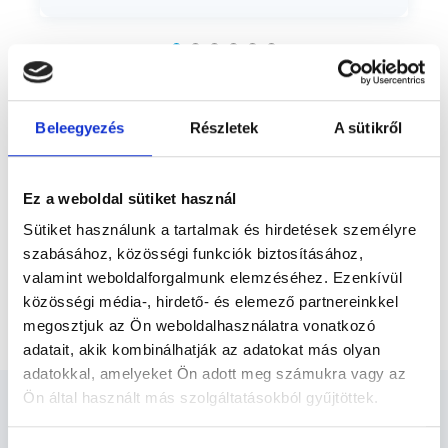
Előző
Belgyógyászat: - láz, fejfájás, szédülés,
gyengeség, étvágytalanság,
hányinger/hányás, hasi/alhasi fájdalom,
gyomorégés/reflux,...
* Szakorvos jelölt (rezidens): általános orvosi oklevéllel rendelkező
orvos, aki jogszabályok szerinti szakorvosi szakképesítés
megszerzésére irányuló képzésben vesz részt. Ezen orvosok által
önállóan nem végezhető szakmai tevékenységért teljes
Beleegyezés
Részletek
A sütikről
felelősséggel tartozik és azt közvetlenül felügyeli az egészségügyi
szolgáltató szakorvosa az első részvizsgáig, utána pedig a
szakorvosjelölt önállóan láthat el feladatokat. A foglaljorvost.hu
felelősségét kizárja esetleges névazonosságért bármely szakorvos
Ez a weboldal sütiket használ
és szakorvosjelölt esetén.
Sütiket használunk a tartalmak és hirdetések személyre
szabásához, közösségi funkciók biztosításához,
Főoldal
Belgyógyász
valamint weboldalforgalmunk elemzéséhez. Ezenkívül
közösségi média-, hirdető- és elemező partnereinkkel
Életmódváltó egészséges fogyás program
megosztjuk az Ön weboldalhasználatra vonatkozó
adatait, akik kombinálhatják az adatokat más olyan
adatokkal, amelyeket Ön adott meg számukra vagy az
Ön által használt más szolgáltatásokból gyűjtöttek.
Cookie