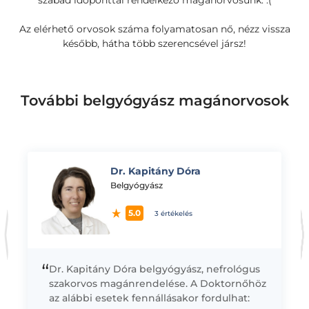
szabad időponttal rendelkező magánorvosunk. :(
Az elérhető orvosok száma folyamatosan nő, nézz vissza
később, hátha több szerencsével jársz!
További belgyógyász magánorvosok
Dr. Kapitány Dóra
K
Belgyógyász
5.0
3 értékelés
“
Dr. Kapitány Dóra belgyógyász, nefrológus
szakorvos magánrendelése. A Doktornőhöz
az alábbi esetek fennállásakor fordulhat: