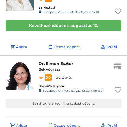
2B Medical
Budapest, VII. kerület, Nefelejcs utca 18.
Következő időpont:
augusztus 13.
Árlista
Összes időpont
Profil
Dr. Simon Eszter
Belgyógyász
5.0
3 értékelés
Doktor24 CityZen
Budapest, XIII. kerület, Váci út 37. 1. emelet
Sajnáljuk, jelenleg nincs szabad időpont!
Árlista
Összes időpont
Profil