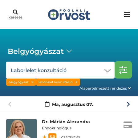
keresés
Belgyógyászat
Laborlelet konzultáció
belgyógyász
laborlelet konzultáció
Ma,
augusztus 07.
Dr. Márián Alexandra
Endokrinológus
5.0
29 értékelés