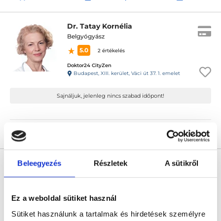
Dr. Tatay Kornélia
Belgyógyász
5.0
2 értékelés
Doktor24 CityZen
Budapest, XIII. kerület, Váci út 37. 1. emelet
Sajnáljuk, jelenleg nincs szabad időpont!
Árlista
Összes időpont
Profil
Dr. Harkai Nikoletta
Beleegyezés
Részletek
A sütikről
Belgyógyász
4.8
4 értékelés
Ez a weboldal sütiket használ
Doktor24 CityZen
Budapest, XIII. kerület, Váci út 37. 1. emelet
Sütiket használunk a tartalmak és hirdetések személyre