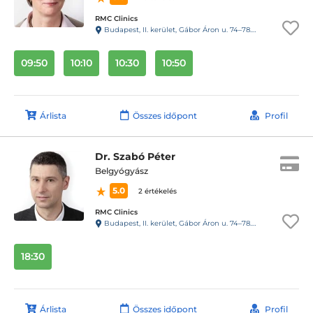
RMC Clinics
Budapest, II. kerület, Gábor Áron u. 74–78. III. emelet
09:50
10:10
10:30
10:50
Árlista
Összes időpont
Profil
Dr. Szabó Péter
Belgyógyász
5.0
2 értékelés
RMC Clinics
Budapest, II. kerület, Gábor Áron u. 74–78. III. emelet
18:30
Árlista
Összes időpont
Profil