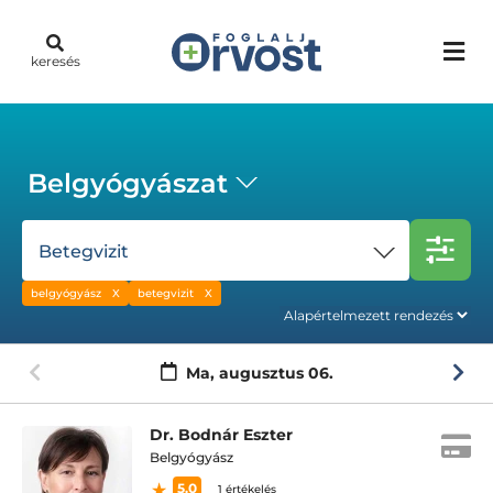
keresés
Belgyógyászat
Betegvizit
belgyógyász
betegvizit
Ma,
augusztus 06.
Dr. Bodnár Eszter
Belgyógyász
5.0
1 értékelés