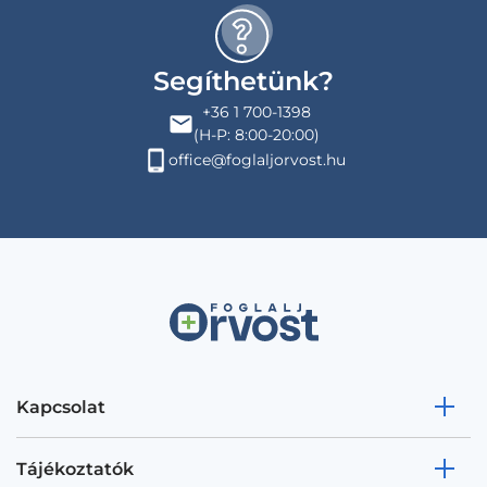
Segíthetünk?
+36 1 700-1398
(H-P: 8:00-20:00)
office@foglaljorvost.hu
Kapcsolat
Tájékoztatók