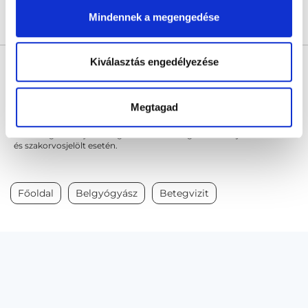
Mindennek a megengedése
Árlista
Összes időpont
Profil
* Szakorvos jelölt (rezidens): általános orvosi oklevéllel rendelkező
Kiválasztás engedélyezése
orvos, aki jogszabályok szerinti szakorvosi szakképesítés
megszerzésére irányuló képzésben vesz részt. Ezen orvosok által
önállóan nem végezhető szakmai tevékenységért teljes
felelősséggel tartozik és azt közvetlenül felügyeli az egészségügyi
Megtagad
szolgáltató szakorvosa az első részvizsgáig, utána pedig a
szakorvosjelölt önállóan láthat el feladatokat. A foglaljorvost.hu
felelősségét kizárja esetleges névazonosságért bármely szakorvos
és szakorvosjelölt esetén.
Főoldal
Belgyógyász
Betegvizit