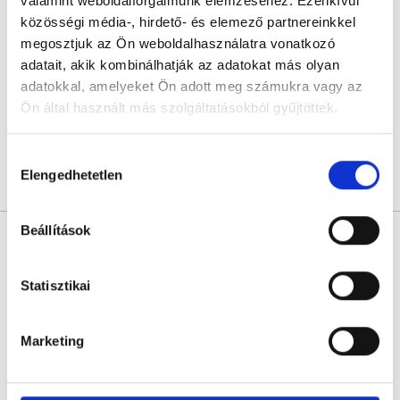
valamint weboldalforgalmunk elemzéséhez. Ezenkívül
Belgyógyász
közösségi média-, hirdető- és elemező partnereinkkel
0.0
megosztjuk az Ön weboldalhasználatra vonatkozó
RMC Clinics
adatait, akik kombinálhatják az adatokat más olyan
Budapest, II. kerület, Gábor Áron u. 74–78. III. emelet
adatokkal, amelyeket Ön adott meg számukra vagy az
Ön által használt más szolgáltatásokból gyűjtöttek.
Sajnáljuk, jelenleg nincs szabad időpont!
Cookie
Hozzájárulás
szabályzat:
https://foglaljorvost.hu/info/foglaljorvost-
Elengedhetetlen
kiválasztása
Árlista
Összes időpont
Profil
hu-cookie-szabalyzat/
Beállítások
Dr. Rezessy Bálint
Belgyógyász
0.0
Statisztikai
RMC Clinics
Budapest, II. kerület, Gábor Áron u. 74–78. III. emelet
Marketing
Sajnáljuk, jelenleg nincs szabad időpont!