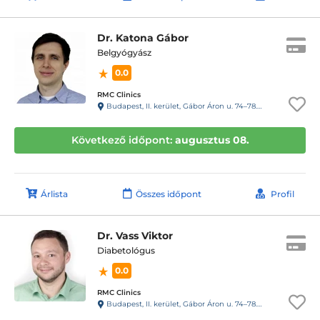
Dr. Katona Gábor
Belgyógyász
0.0
RMC Clinics
Budapest, II. kerület, Gábor Áron u. 74–78. III. emelet
Következő időpont:
augusztus 08.
Árlista
Összes időpont
Profil
Dr. Vass Viktor
Diabetológus
0.0
RMC Clinics
Budapest, II. kerület, Gábor Áron u. 74–78. III. emelet