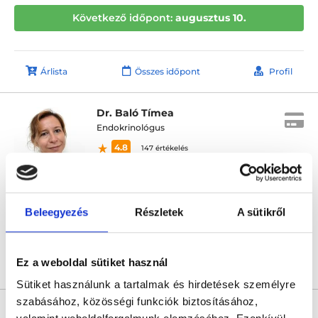
Következő időpont:
augusztus 10.
Árlista
Összes időpont
Profil
Dr. Baló Tímea
Endokrinológus
4.8
147 értékelés
RMC Clinics
Budapest, II. kerület, Gábor Áron u. 74–78. III. emelet
Beleegyezés
Részletek
A sütikről
Következő időpont:
augusztus 26.
Ez a weboldal sütiket használ
Árlista
Összes időpont
Profil
Sütiket használunk a tartalmak és hirdetések személyre
szabásához, közösségi funkciók biztosításához,
Dr. Bodó Imre Ph.D