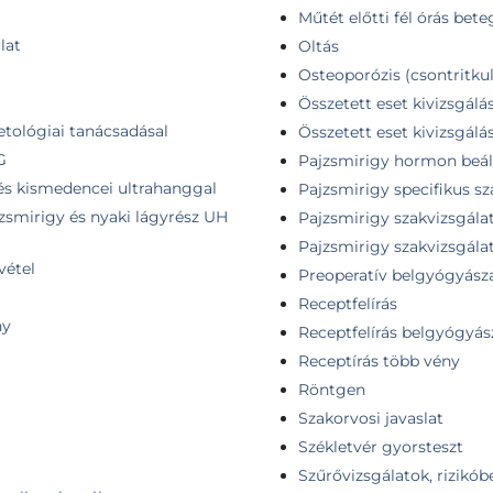
Műtét előtti fél órás be
lat
Oltás
Osteoporózis (csontritkul
Összetett eset kivizsgálá
etológiai tanácsadásal
Összetett eset kivizsgálá
G
Pajzsmirigy hormon beáll
 és kismedencei ultrahanggal
Pajzsmirigy specifikus sz
jzsmirigy és nyaki lágyrész UH
Pajzsmirigy szakvizsgála
Pajzsmirigy szakvizsgálat
vétel
Preoperatív belgyógyászat
Receptfelírás
ny
Receptfelírás belgyógyás
Receptírás több vény
Röntgen
Szakorvosi javaslat
Székletvér gyorsteszt
Szűrővizsgálatok, rizikób