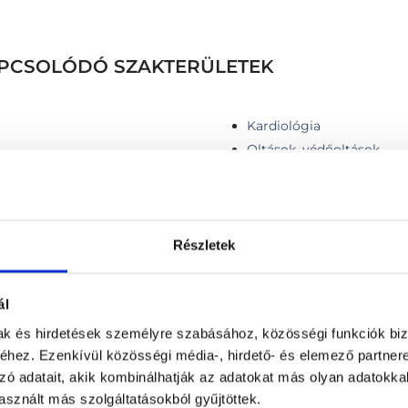
KAPCSOLÓDÓ SZAKTERÜLETEK
Kardiológia
Oltások, védőoltások
Részletek
ás (ABPM)
Infúziós kezelés
ál
Injekció adás
INR beállítás szakorvos ál
mak és hirdetések személyre szabásához, közösségi funkciók biz
beállítás távkonzultációva
hez. Ezenkívül közösségi média-, hirdető- és elemező partner
Intramusculáris injekció
zó adatait, akik kombinálhatják az adatokat más olyan adatokka
tag
Intravénás injekció beadá
sznált más szolgáltatásokból gyűjtöttek.