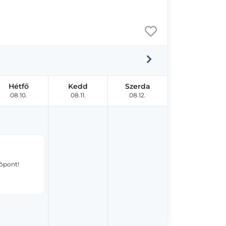
Hétfő
Kedd
Szerda
08.10.
08.11.
08.12.
dőpont!