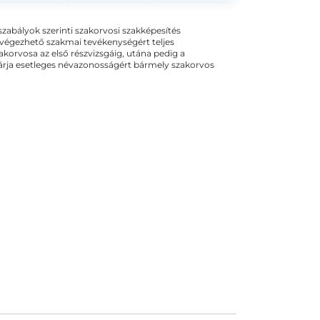
ogszabályok szerinti szakorvosi szakképesítés
 végezhető szakmai tevékenységért teljes
zakorvosa az első részvizsgáig, utána pedig a
kizárja esetleges névazonosságért bármely szakorvos