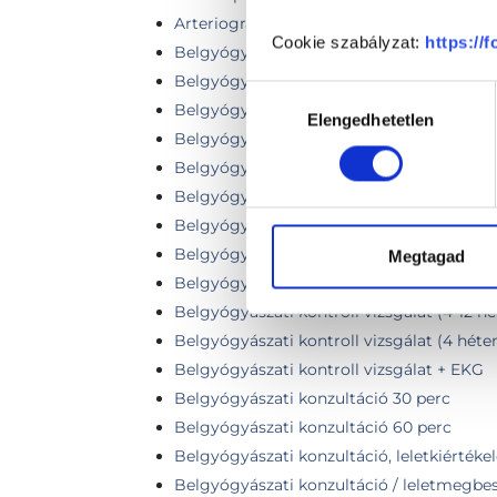
Arteriográf vizsgálat
Cookie szabályzat:
https://
Belgyógyászati áttekintő vizsgálat
Belgyógyászati-endokrinológiai szakorvos
Hozzájárulás
Belgyógyászati-endokrinológiai szakorvos
Elengedhetetlen
kiválasztása
Belgyógyászati - endokrinológiai szakorv
Belgyógyászati - Endokrinológiai szakorvo
Belgyógyászati és kardiológiai szakorvosi
Belgyógyászati és kardiológia szakorvosi 
Belgyógyászati kontroll vizsgálat
Megtagad
Belgyógyászati kontroll vizsgálat (3 hóna
Belgyógyászati kontroll vizsgálat (4-12 hét
Belgyógyászati kontroll vizsgálat (4 héten
Belgyógyászati kontroll vizsgálat + EKG
Belgyógyászati konzultáció 30 perc
Belgyógyászati konzultáció 60 perc
Belgyógyászati konzultáció, leletkiértékel
Belgyógyászati konzultáció / leletmegbesz