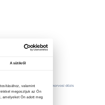
A sütikről
tal (10 alkalmas INR vérvétel, szakorvosi dózis
tosításához, valamint
l)
einkkel megosztjuk az Ön
 beadása
l, amelyeket Ön adott meg
sa