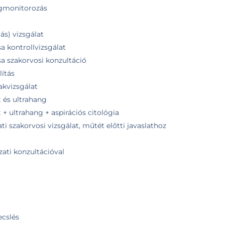
tegmonitorozás
ás) vizsgálat
sa kontrollvizsgálat
sa szakorvosi konzultáció
ítás
akvizsgálat
t és ultrahang
 + ultrahang + aspirációs citológia
i szakorvosi vizsgálat, műtét előtti javaslathoz
zati konzultációval
ecslés