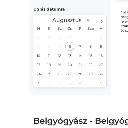
Ugrás dátumra
* Sz
megs
fele
szak
H
K
Sz
Cs
P
Szo
V
és s
27
28
29
30
31
1
2
3
4
5
6
7
8
9
10
11
12
13
14
15
16
17
18
19
20
21
22
23
24
25
26
27
28
29
30
31
1
2
3
4
5
6
Belgyógyász - Belgyó