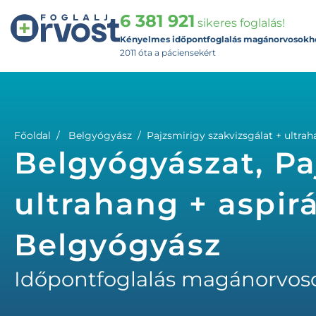
6 381 921
sikeres foglalás!
Kényelmes időpontfoglalás magánorvosokh
2011 óta a páciensekért
Főoldal
Belgyógyász
Pajzsmirigy szakvizsgálat + ultrah
Belgyógyászat, Pa
ultrahang + aspirá
Belgyógyász
Időpontfoglalás magánorvos