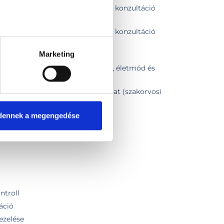
őrzési és életmódváltási céllal konzultáció
őrzési és életmódváltási céllal konzultáció
Marketing
diabetológiai javaslatra
ítése kivizsgálási, kezelési terv, életmód és
ki és lágyrész Ultrahang vizsgálat (szakorvosi
zsgálat
dennek a megengedése
elése
ntroll
áció
ezelése