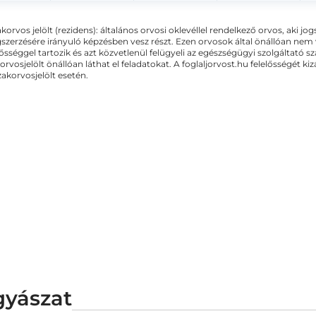
akorvos jelölt (rezidens): általános orvosi oklevéllel rendelkező orvos, aki j
zerzésére irányuló képzésben vesz részt. Ezen orvosok által önállóan nem
lősséggel tartozik és azt közvetlenül felügyeli az egészségügyi szolgáltató s
orvosjelölt önállóan láthat el feladatokat. A foglaljorvost.hu felelősségét 
zakorvosjelölt esetén.
gyászat