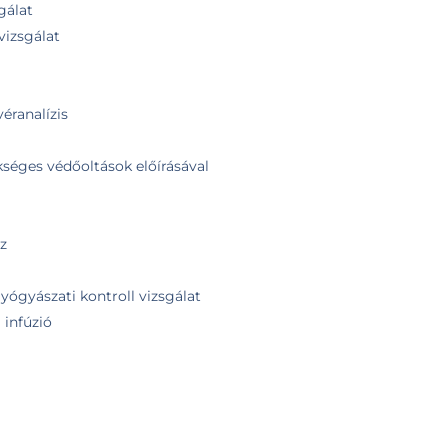
gálat
vizsgálat
véranalízis
kséges védőoltások előírásával
z
yógyászati kontroll vizsgálat
 infúzió