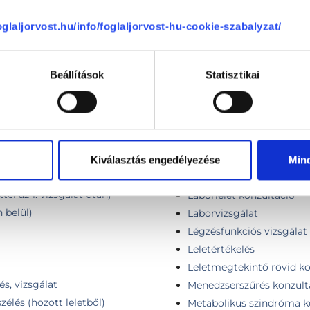
Iránymutatás egészségmeg
30 perc
foglaljorvost.hu/info/foglaljorvost-hu-cookie-szabalyzat/
Iránymutatás egészségmeg
i kontroll
60 perc
i konzultáció
Beállítások
Statisztikai
Jogosítvány hosszabbítás 
osi video konzultáció
Komplex egészségterv kész
si video konzultáció, kontroll
táplálkozási tanácsokkal
 vizsgálat
Komplex pajzsmirigy-, nya
vizsgálat + szív ultrahang
vizsgálattal egy ülésben)
Konzultáció, általános vi
Kiválasztás engedélyezése
Min
pon belül)
Krónikus betegségek kez
tel az 1. vizsgálat után)
Laborlelet konzultáció
 belül)
Laborvizsgálat
Légzésfunkciós vizsgálat
Leletértékelés
Leletmegtekintő rövid ko
és, vizsgálat
Menedzserszűrés konzult
élés (hozott leletből)
Metabolikus szindróma k