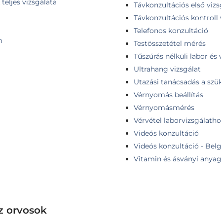
teljes vizsgálata
Távkonzultációs első vizs
Távkonzultációs kontroll 
Telefonos konzultáció
m
Testösszetétel mérés
Tűszúrás nélküli labor és 
Ultrahang vizsgálat
Utazási tanácsadás a szü
Vérnyomás beállítás
Vérnyomásmérés
Vérvétel laborvizsgálatho
Videós konzultáció
Videós konzultáció - Belg
Vitamin és ásványi anyag
z orvosok