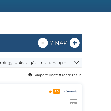
-
+
7 NAP
Pajzsmirigy szakvizsgálat + ultrahang + aspirációs citológia
5.0
2 értékelés