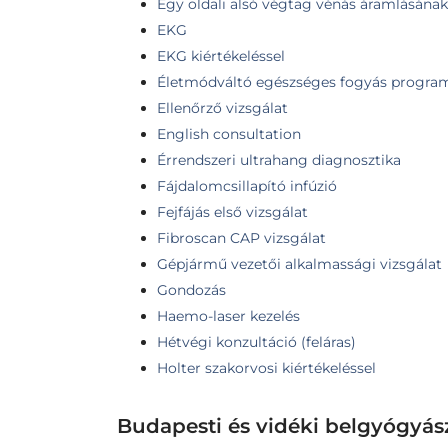
Egy oldali alsó végtag vénás áramlásának 
EKG
EKG kiértékeléssel
Életmódváltó egészséges fogyás progra
Ellenőrző vizsgálat
English consultation
Érrendszeri ultrahang diagnosztika
Fájdalomcsillapító infúzió
Fejfájás első vizsgálat
Fibroscan CAP vizsgálat
Gépjármű vezetői alkalmassági vizsgálat
Gondozás
Haemo-laser kezelés
Hétvégi konzultáció (feláras)
Holter szakorvosi kiértékeléssel
Budapesti és vidéki belgyógyás