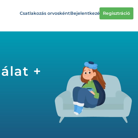
Csatlakozás orvosként
Bejelentkezés
Regisztráció
álat +