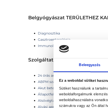
Belgyógyászat TERÜLETHEZ 
Diagnosztika
Gasztroenterológia
Immunológia
Szolgáltatások
Beleegyezés
24 órás ambuláns vérnyomás monitoroz
Ez a weboldal sütiket haszn
ABPM szakorvosi kiértékeléssel
Akut betegségek kezelése
Sütiket használunk a tartal
weboldalforgalmunk elemzésé
Állapotfelmérés
weboldalhasználatra vonatko
Alsóvégtagi Doppler ultrahang - két vég
számukra vagy az Ön által ha
Alvási apnoe monitorozás