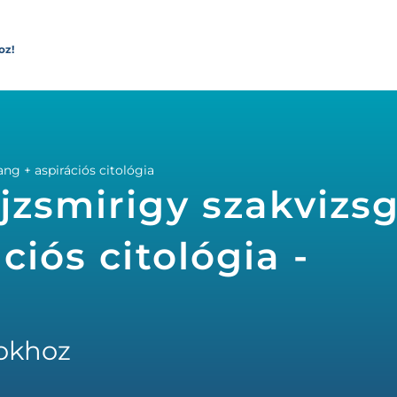
oz!
ang + aspirációs citológia
jzsmirigy szakvizsg
ciós citológia -
okhoz