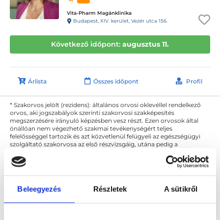
Vita-Pharm Magánklinika
Budapest, XIV. kerület, Vezér utca 156.
Következő időpont:
augusztus 11.
Árlista
Összes időpont
Profil
* Szakorvos jelölt (rezidens): általános orvosi oklevéllel rendelkező
orvos, aki jogszabályok szerinti szakorvosi szakképesítés
megszerzésére irányuló képzésben vesz részt. Ezen orvosok által
önállóan nem végezhető szakmai tevékenységért teljes
felelősséggel tartozik és azt közvetlenül felügyeli az egészségügyi
szolgáltató szakorvosa az első részvizsgáig, utána pedig a
szakorvosjelölt önállóan láthat el feladatokat. A foglaljorvost.hu
felelősségét kizárja esetleges névazonosságért bármely szakorvos
és szakorvosjelölt esetén.
Beleegyezés
Részletek
A sütikről
Főoldal
Belgyógyász