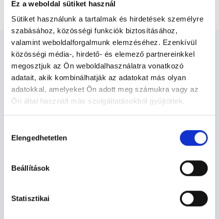
Leletmegtekintő rövid kontroll
Ez a weboldal sütiket használ
Sütiket használunk a tartalmak és hirdetések személyre
szabásához, közösségi funkciók biztosításához,
valamint weboldalforgalmunk elemzéséhez. Ezenkívül
közösségi média-, hirdető- és elemező partnereinkkel
megosztjuk az Ön weboldalhasználatra vonatkozó
adatait, akik kombinálhatják az adatokat más olyan
Belgyógyász - Belgyógyászat
adatokkal, amelyeket Ön adott meg számukra vagy az
Ön által használt más szolgáltatásokból gyűjtöttek.
Cookie
Belgyógyászat TERÜLETHEZ KAPCSOLÓDÓ
Hozzájárulás
szabályzat:
https://foglaljorvost.hu/info/foglaljorvost-
SZAKTERÜLETEK
Elengedhetetlen
kiválasztása
hu-cookie-szabalyzat/
Szolgáltatások
Beállítások
Budapesti és vidéki belgyógyász orvosok
Statisztikai