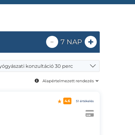
-
+
7 NAP
yógyászati konzultáció 30 perc
4.6
51 értékelés