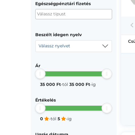
Egészségpénztári fizetés
Beszélt idegen nyelv
Cs
Válassz nyelvet
Ár
35 000 Ft
-tól
35 000 Ft
-ig
Értékelés
0
-tól
5
-ig
Ugrás dátumra