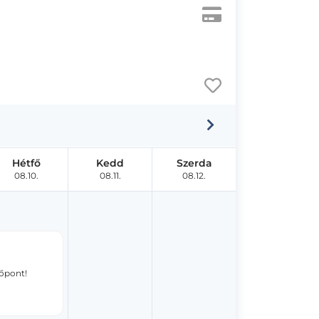
Hétfő
Kedd
Szerda
08.10.
08.11.
08.12.
dőpont!