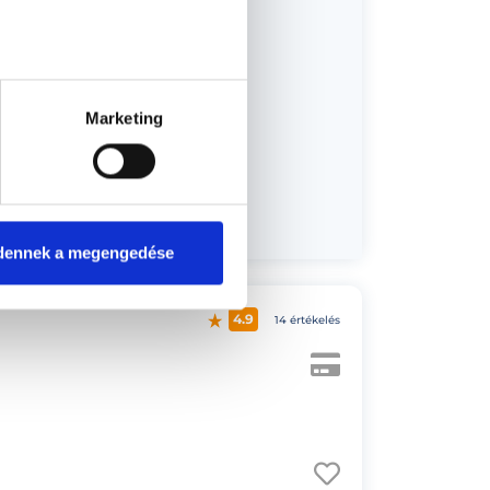
Marketing
dőpont!
dennek a megengedése
4.9
14 értékelés