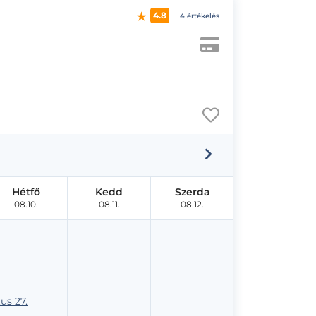
4.8
4 értékelés
Hétfő
Kedd
Szerda
08.10.
08.11.
08.12.
us 27.