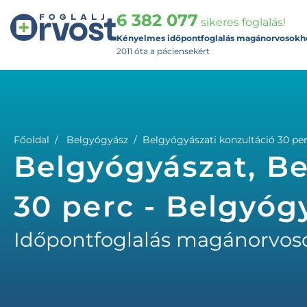
6 382 077
sikeres foglalás!
Kényelmes időpontfoglalás magánorvosokh
2011 óta a páciensekért
Főoldal
Belgyógyász
Belgyógyászati konzultáció 30 pe
Belgyógyászat, Be
30 perc - Belgyóg
Időpontfoglalás magánorvos