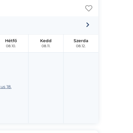
Hétfő
Kedd
Szerda
08.10.
08.11.
08.12.
us 18.