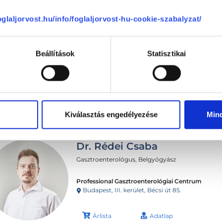
foglaljorvost.hu/info/foglaljorvost-hu-cookie-szabalyzat/
Beállítások
Statisztikai
Sajnáljuk, jelenleg nincs szabad i
Kiválasztás engedélyezése
Min
Dr. Rédei Csaba
Gasztroenterológus, Belgyógyász
Professional Gasztroenterológiai Centrum
Budapest, III. kerület, Bécsi út 85.
Árlista
Adatlap