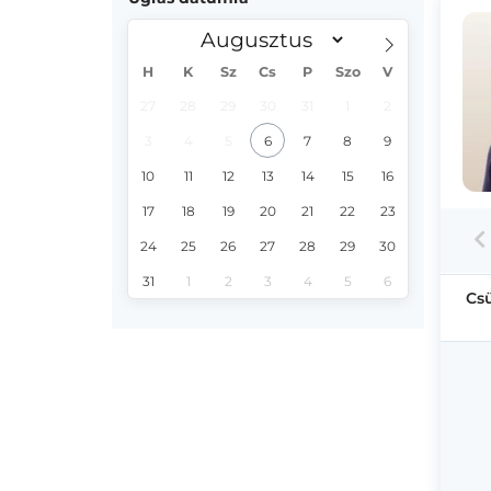
H
K
Sz
Cs
P
Szo
V
27
28
29
30
31
1
2
3
4
5
6
7
8
9
10
11
12
13
14
15
16
17
18
19
20
21
22
23
24
25
26
27
28
29
30
31
1
2
3
4
5
6
Cs