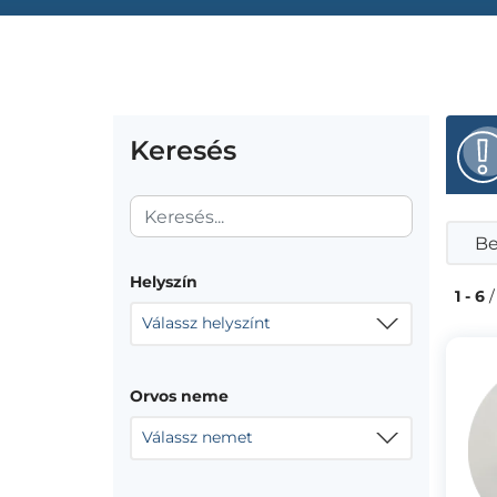
Keresés
Be
Helyszín
1 - 6
/
Válassz helyszínt
Orvos neme
Válassz nemet