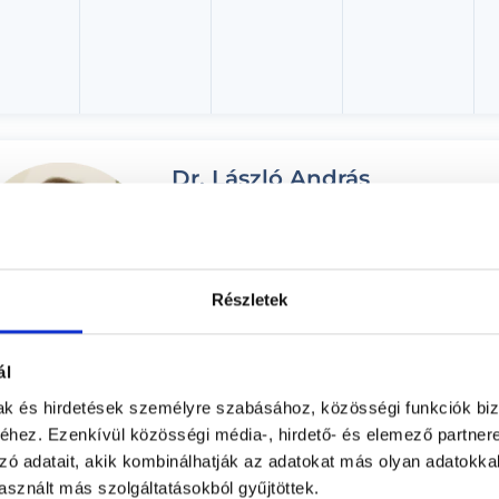
Dr. László András
Belgyógyász, Gasztroenterológus
Professional Gasztroenterológiai Centrum
Budapest, III. kerület, Bécsi út 85.
Részletek
Árlista
Adatlap
ál
Aug. 06. - Aug. 12.
mak és hirdetések személyre szabásához, közösségi funkciók biz
hez. Ezenkívül közösségi média-, hirdető- és elemező partner
ütörtök
Péntek
Szombat
Vasárnap
zó adatait, akik kombinálhatják az adatokat más olyan adatokka
ma
08.07.
08.08.
08.09.
sznált más szolgáltatásokból gyűjtöttek.