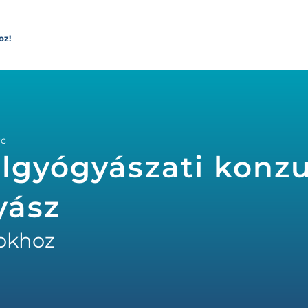
oz!
rc
lgyógyászati konzu
yász
okhoz