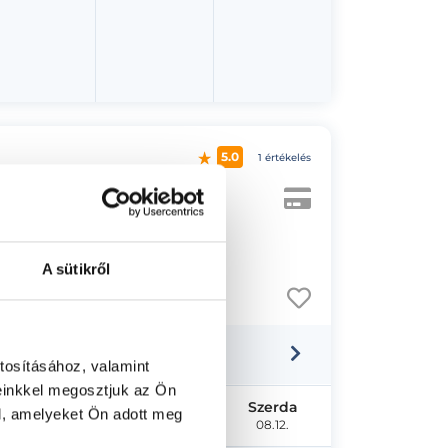
5.0
1 értékelés
A sütikről
tosításához, valamint
einkkel megosztjuk az Ön
Hétfő
Kedd
Szerda
l, amelyeket Ön adott meg
08.10.
08.11.
08.12.