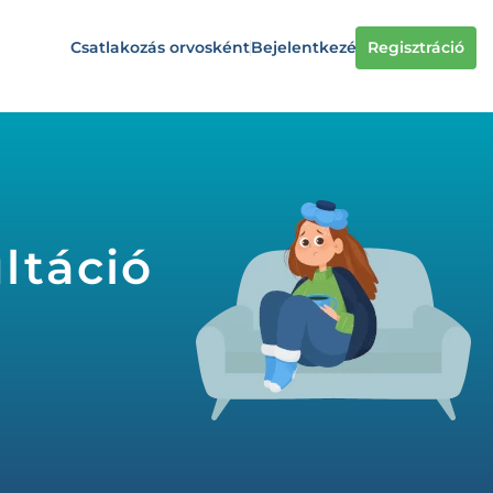
Csatlakozás orvosként
Bejelentkezés
Regisztráció
ltáció