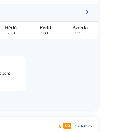
Hétfő
Kedd
Szerda
08.10.
08.11.
08.12.
dőpont!
3.0
2 értékelés