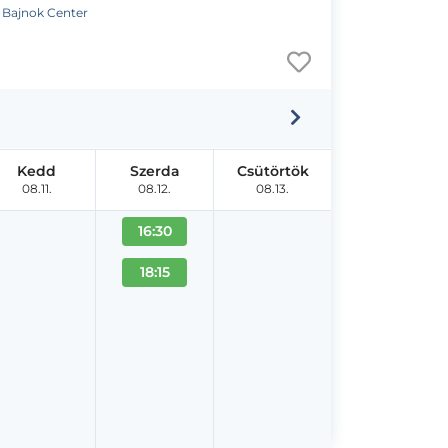
. Bajnok Center
Kedd
Szerda
Csütörtök
08.11.
08.12.
08.13.
16:30
18:15