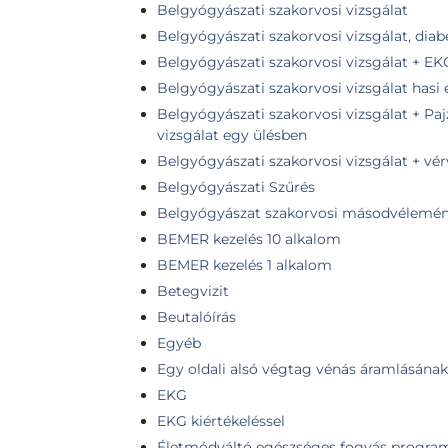
Belgyógyászati szakorvosi vizsgálat
Belgyógyászati szakorvosi vizsgálat, diab
Belgyógyászati szakorvosi vizsgálat + EK
Belgyógyászati szakorvosi vizsgálat hasi
Belgyógyászati szakorvosi vizsgálat + Pa
vizsgálat egy ülésben
Belgyógyászati szakorvosi vizsgálat + vér
Belgyógyászati Szűrés
Belgyógyászat szakorvosi másodvélemé
BEMER kezelés 10 alkalom
BEMER kezelés 1 alkalom
Betegvizit
Beutalóírás
Egyéb
Egy oldali alsó végtag vénás áramlásának 
EKG
EKG kiértékeléssel
Életmódváltó egészséges fogyás progra