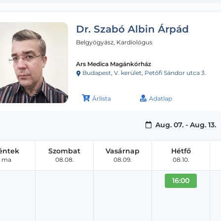
Dr. Szabó Albin Árpád
Belgyógyász, Kardiológus
Ars Medica Magánkórház
Budapest, V. kerület, Petőfi Sándor utca 3.
Árlista
Adatlap
Aug. 07. - Aug. 13.
éntek
Szombat
Vasárnap
Hétfő
ma
08.08.
08.09.
08.10.
16:00