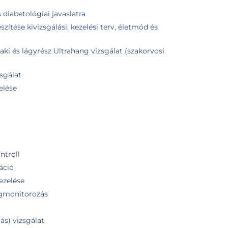
diabetológiai javaslatra
ítése kivizsgálási, kezelési terv, életmód és
ki és lágyrész Ultrahang vizsgálat (szakorvosi
zsgálat
elése
ntroll
áció
ezelése
tegmonitorozás
ás) vizsgálat