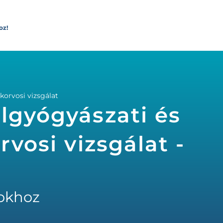
oz!
korvosi vizsgálat
lgyógyászati és
rvosi vizsgálat -
okhoz