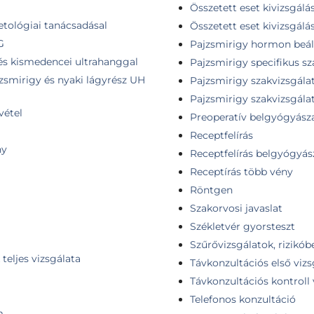
Összetett eset kivizsgálá
etológiai tanácsadásal
Összetett eset kivizsgálá
G
Pajzsmirigy hormon beáll
 és kismedencei ultrahanggal
Pajzsmirigy specifikus sz
jzsmirigy és nyaki lágyrész UH
Pajzsmirigy szakvizsgála
Pajzsmirigy szakvizsgálat
vétel
Preoperatív belgyógyászat
Receptfelírás
ny
Receptfelírás belgyógyás
Receptírás több vény
Röntgen
Szakorvosi javaslat
Székletvér gyorsteszt
Szűrővizsgálatok, rizikób
teljes vizsgálata
Távkonzultációs első vizs
Távkonzultációs kontroll 
Telefonos konzultáció
m