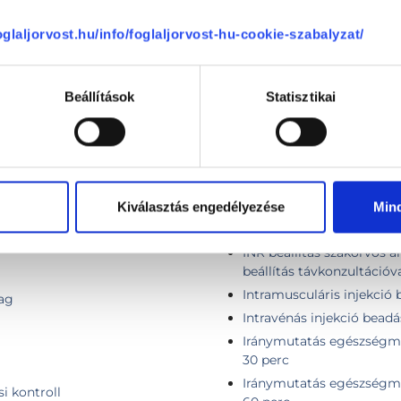
foglaljorvost.hu/info/foglaljorvost-hu-cookie-szabalyzat/
Kardiológia
Oltások, védőoltások
Beállítások
Statisztikai
ás (ABPM)
Infúziós kezelés
Kiválasztás engedélyezése
Min
Injekció adás
INR beállítás szakorvos ál
beállítás távkonzultációva
Intramusculáris injekció
tag
Intravénás injekció beadá
Iránymutatás egészségmeg
30 perc
Iránymutatás egészségmeg
i kontroll