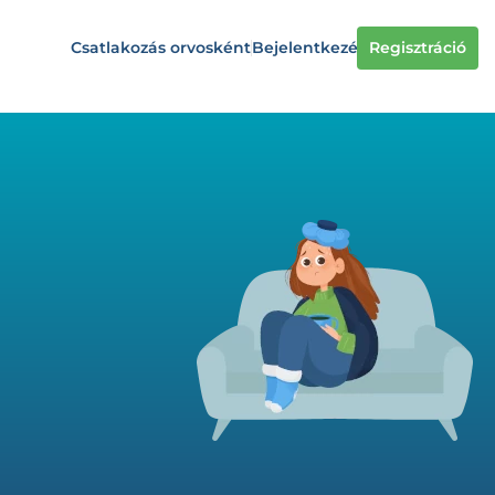
Csatlakozás orvosként
Bejelentkezés
Regisztráció