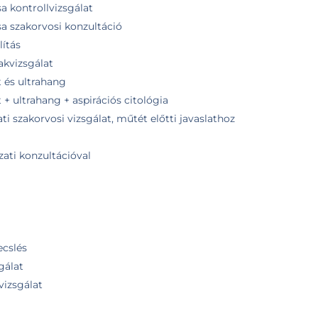
sa kontrollvizsgálat
sa szakorvosi konzultáció
ítás
akvizsgálat
t és ultrahang
 + ultrahang + aspirációs citológia
i szakorvosi vizsgálat, műtét előtti javaslathoz
zati konzultációval
ecslés
gálat
vizsgálat