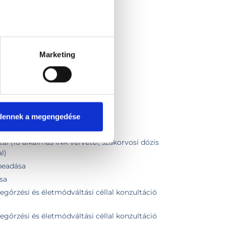
Marketing
dennek a megengedése
tal (10 alkalmas INR vérvétel, szakorvosi dózis
l)
 beadása
sa
őrzési és életmódváltási céllal konzultáció
őrzési és életmódváltási céllal konzultáció