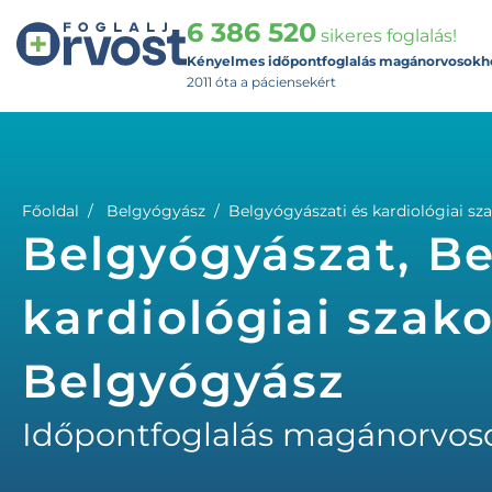
6 386 520
sikeres foglalás!
Kényelmes időpontfoglalás magánorvosokh
2011 óta a páciensekért
Főoldal
Belgyógyász
Belgyógyászati és kardiológiai sza
Belgyógyászat, Be
kardiológiai szako
Belgyógyász
Időpontfoglalás magánorvos