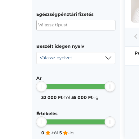
Egészségpénztári fizetés
Beszélt idegen nyelv
P
Válassz nyelvet
Ár
32 000 Ft
-tól
55 000 Ft
-ig
Értékelés
0
-tól
5
-ig