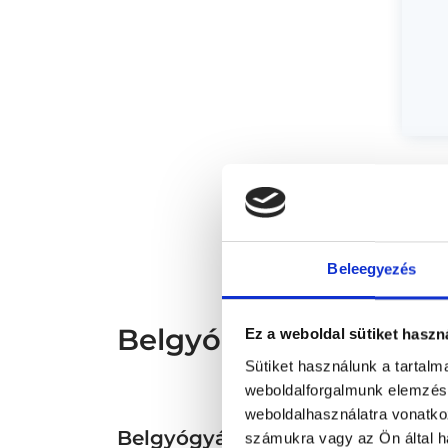
* Sz
megs
fele
szak
és s
Beleegyezés
Belgyógyász - Belgyó
Ez a weboldal sütiket haszn
Sütiket használunk a tartal
weboldalforgalmunk elemzésé
weboldalhasználatra vonatko
Belgyógyászat TERÜLETHEZ 
számukra vagy az Ön által ha