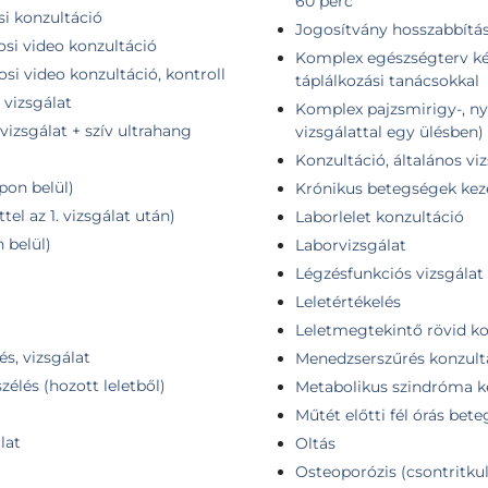
60 perc
i konzultáció
Jogosítvány hosszabbítás 
osi video konzultáció
Komplex egészségterv kész
si video konzultáció, kontroll
táplálkozási tanácsokkal
 vizsgálat
Komplex pajzsmirigy-, nya
vizsgálat + szív ultrahang
vizsgálattal egy ülésben)
Konzultáció, általános vi
pon belül)
Krónikus betegségek kez
tel az 1. vizsgálat után)
Laborlelet konzultáció
 belül)
Laborvizsgálat
Légzésfunkciós vizsgálat
Leletértékelés
Leletmegtekintő rövid ko
és, vizsgálat
Menedzserszűrés konzult
élés (hozott leletből)
Metabolikus szindróma k
Műtét előtti fél órás be
lat
Oltás
Osteoporózis (csontritkul