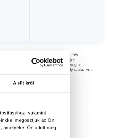
ogszabályok szerinti szakorvosi szakképesítés
 végezhető szakmai tevékenységért teljes
zakorvosa az első részvizsgáig, utána pedig a
kizárja esetleges névazonosságért bármely szakorvos
A sütikről
tosításához, valamint
einkkel megosztjuk az Ön
l, amelyeket Ön adott meg