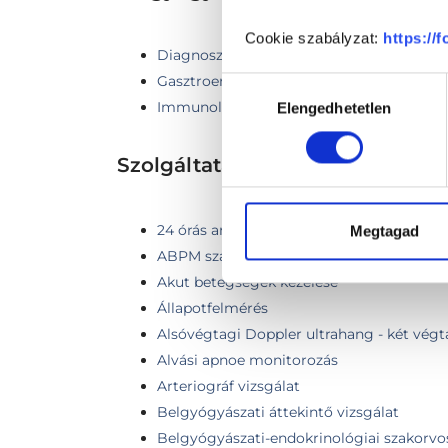
Cookie szabályzat:
https://
Diagnosztika
Gasztroenterológia
Hozzájárulás
Immunológia
Elengedhetetlen
kiválasztása
Szolgáltatások
24 órás ambuláns vérnyomás monitoroz
Megtagad
ABPM szakorvosi kiértékeléssel
Akut betegségek kezelése
Állapotfelmérés
Alsóvégtagi Doppler ultrahang - két vég
Alvási apnoe monitorozás
Arteriográf vizsgálat
Belgyógyászati áttekintő vizsgálat
Belgyógyászati-endokrinológiai szakorvos