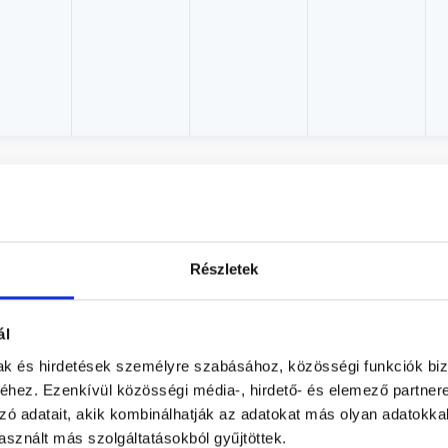
akorvos jelölt (rezidens): általános orvosi oklevéllel rendelkező orvos, aki j
zerzésére irányuló képzésben vesz részt. Ezen orvosok által önállóan nem
lősséggel tartozik és azt közvetlenül felügyeli az egészségügyi szolgáltató s
orvosjelölt önállóan láthat el feladatokat. A foglaljorvost.hu felelősségét 
zakorvosjelölt esetén.
Részletek
gyászat
ál
mak és hirdetések személyre szabásához, közösségi funkciók biz
hez. Ezenkívül közösségi média-, hirdető- és elemező partner
zó adatait, akik kombinálhatják az adatokat más olyan adatokka
KAPCSOLÓDÓ SZAKTERÜLETEK
sznált más szolgáltatásokból gyűjtöttek.