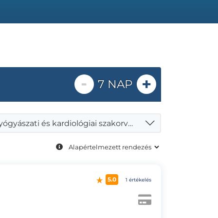
-
+
7 NAP
Belgyógyászati és kardiológiai szakorvosi vizsgálat
5.0
1 értékelés