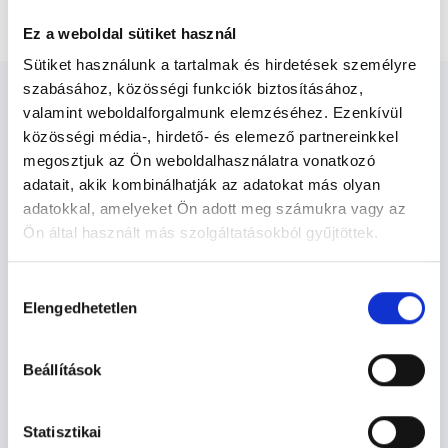
12 hetes genetikai UH
Ez a weboldal sütiket használ
Sütiket használunk a tartalmak és hirdetések személyre
szabásához, közösségi funkciók biztosításához,
valamint weboldalforgalmunk elemzéséhez. Ezenkívül
közösségi média-, hirdető- és elemező partnereinkkel
megosztjuk az Ön weboldalhasználatra vonatkozó
Ultrahangos szakorvos -
adatait, akik kombinálhatják az adatokat más olyan
Ultrahang
adatokkal, amelyeket Ön adott meg számukra vagy az
Ön által használt más szolgáltatásokból gyűjtöttek.
Cookie
Ultrahang TERÜLETHEZ KAPCSOLÓDÓ
Hozzájárulás
szabályzat:
https://foglaljorvost.hu/info/foglaljorvost-
Elengedhetetlen
SZAKTERÜLETEK
kiválasztása
hu-cookie-szabalyzat/
Szolgáltatások
Beállítások
Budapesti és vidéki ultrahangos szakorvos
Statisztikai
orvosok