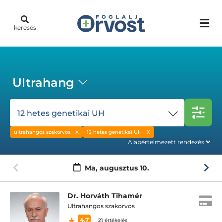
keresés
Ultrahang
12 hetes genetikai UH
ultrahangos szakorvos
12 hetes genetikai UH
Ma,
augusztus 10.
Dr. Horváth Tihamér
Ultrahangos szakorvos
4.7
21 értékelés