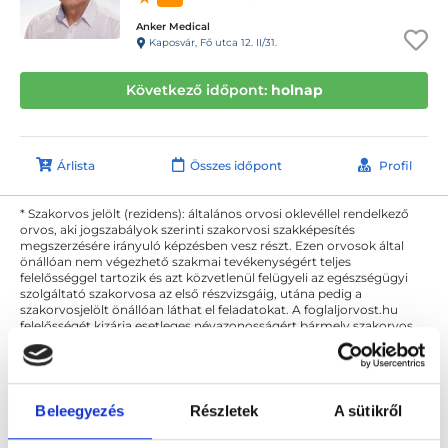
Anker Medical
Kaposvár, Fő utca 12. II/31.
Következő időpont:
holnap
Árlista
Összes időpont
Profil
* Szakorvos jelölt (rezidens): általános orvosi oklevéllel rendelkező
orvos, aki jogszabályok szerinti szakorvosi szakképesítés
megszerzésére irányuló képzésben vesz részt. Ezen orvosok által
önállóan nem végezhető szakmai tevékenységért teljes
felelősséggel tartozik és azt közvetlenül felügyeli az egészségügyi
szolgáltató szakorvosa az első részvizsgáig, utána pedig a
szakorvosjelölt önállóan láthat el feladatokat. A foglaljorvost.hu
felelősségét kizárja esetleges névazonosságért bármely szakorvos
és szakorvosjelölt esetén.
Beleegyezés
Részletek
A sütikről
Főoldal
Ultrahangos szakorvos