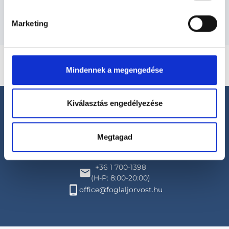
Marketing
Mindennek a megengedése
Kiválasztás engedélyezése
Megtagad
Segíthetünk?
+36 1 700-1398
(H-P: 8:00-20:00)
office@foglaljorvost.hu