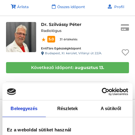
Árlista
Összes időpont
Profil
Dr. Szilvássy Péter
Radiológus
5.0
31 értékelés
EntiTárs Egészségközpont
Budapest, XI. kerület, Villányi út 22/A.
Következő időpont:
augusztus 13.
Árlista
Összes időpont
Profil
Dr. Kollár Attila
Beleegyezés
Részletek
A sütikről
Ultrahangos szakorvos
0.0
Ez a weboldal sütiket használ
SanBer Medical - Kinizsi utca 33. fsz. 5.