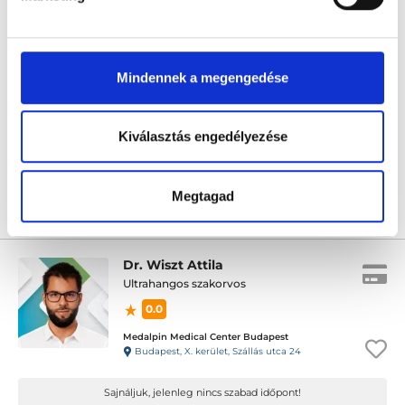
Dr. Juharosi Gyöngyi
Radiológus
4.9
148 értékelés
Mindennek a megengedése
For Life Medical Center
Budapest, VIII. kerület, Bródy Sándor utca 28. 1.lépcsőház, fsz. 2.
Kiválasztás engedélyezése
Következő időpont:
szeptember 01.
Megtagad
Árlista
Összes időpont
Profil
Dr. Wiszt Attila
Ultrahangos szakorvos
0.0
Medalpin Medical Center Budapest
Budapest, X. kerület, Szállás utca 24
Sajnáljuk, jelenleg nincs szabad időpont!