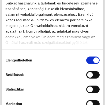
Budapest, IX. kerület, Kinizsi utca 33. Fszt. 5. 5-ös kapucsengő
Sütiket használunk a tartalmak és hirdetések személyre
szabásához, közösségi funkciók biztosításához,
Következő időpont:
augusztus 19.
valamint weboldalforgalmunk elemzéséhez. Ezenkívül
közösségi média-, hirdető- és elemező partnereinkkel
megosztjuk az Ön weboldalhasználatra vonatkozó
Árlista
Összes időpont
Profil
adatait, akik kombinálhatják az adatokat más olyan
adatokkal, amelyeket Ön adott meg számukra vagy az
Ön által használt más szolgáltatásokból gyűjtöttek.
Dr. Péli Rita
Ultrahangos szakorvos
Cookie
Hozzájárulás
5.0
482 értékelés
szabályzat:
https://foglaljorvost.hu/info/foglaljorvost-
Elengedhetetlen
kiválasztása
Live Medic Szakorvosi Centrum
hu-cookie-szabalyzat/
Budapest, XVIII. kerület, Baross utca 39.
Beállítások
Következő időpont:
augusztus 31.
Statisztikai
Árlista
Összes időpont
Profil
Marketing