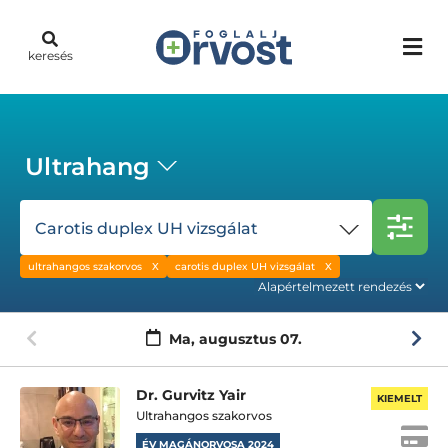
keresés
Ultrahang
Carotis duplex UH vizsgálat
ultrahangos szakorvos
carotis duplex UH vizsgálat
Ma,
augusztus 07.
Dr. Gurvitz Yair
KIEMELT
Ultrahangos szakorvos
ÉV MAGÁNORVOSA 2024