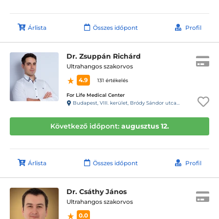
Árlista
Összes időpont
Profil
Dr. Zsuppán Richárd
Ultrahangos szakorvos
4.9
131 értékelés
For Life Medical Center
Budapest, VIII. kerület, Bródy Sándor utca 28. 1.lépcsőház, fsz. 2.
Következő időpont:
augusztus 12.
Árlista
Összes időpont
Profil
Dr. Csáthy János
Ultrahangos szakorvos
0.0