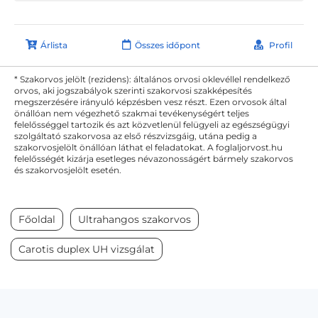
Árlista
Összes időpont
Profil
* Szakorvos jelölt (rezidens): általános orvosi oklevéllel rendelkező
orvos, aki jogszabályok szerinti szakorvosi szakképesítés
megszerzésére irányuló képzésben vesz részt. Ezen orvosok által
önállóan nem végezhető szakmai tevékenységért teljes
felelősséggel tartozik és azt közvetlenül felügyeli az egészségügyi
szolgáltató szakorvosa az első részvizsgáig, utána pedig a
szakorvosjelölt önállóan láthat el feladatokat. A foglaljorvost.hu
felelősségét kizárja esetleges névazonosságért bármely szakorvos
és szakorvosjelölt esetén.
Főoldal
Ultrahangos szakorvos
Carotis duplex UH vizsgálat