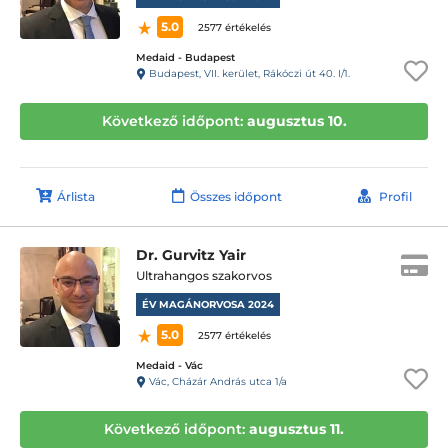
5.0
2577 értékelés
Medaid - Budapest
Budapest, VII. kerület, Rákóczi út 40. I/1.
Következő időpont:
augusztus 10.
Árlista
Összes időpont
Profil
Dr. Gurvitz Yair
Ultrahangos szakorvos
ÉV MAGÁNORVOSA 2024
5.0
2577 értékelés
Medaid - Vác
Vác, Cházár András utca 1/a
Következő időpont:
augusztus 11.