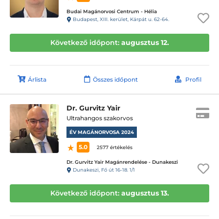
Budai Magánorvosi Centrum - Hélia
Budapest, XIII. kerület, Kárpát u. 62-64.
Következő időpont:
augusztus 12.
Árlista
Összes időpont
Profil
Dr. Gurvitz Yair
Ultrahangos szakorvos
ÉV MAGÁNORVOSA 2024
5.0
2577 értékelés
Dr. Gurvitz Yair Magánrendelése - Dunakeszi
Dunakeszi, Fő út 16-18. 1/1
Következő időpont:
augusztus 13.