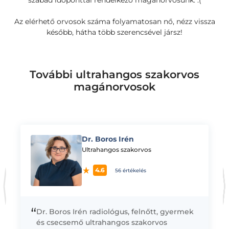
szabad időponttal rendelkező magánorvosunk. :(
Az elérhető orvosok száma folyamatosan nő, nézz vissza
később, hátha több szerencsével jársz!
További ultrahangos szakorvos
magánorvosok
Dr. Boros Irén
K
Ultrahangos szakorvos
4.6
56 értékelés
“
Dr. Boros Irén radiológus, felnőtt, gyermek
és csecsemő ultrahangos szakorvos