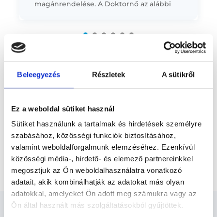
magánrendelése. A Doktornő az alábbi
Előző
vizsgálatokat végzi magánrendelésén: -
Csecsemő - 3 régiós ultrahang szűrő...
* Szakorvos jelölt (rezidens): általános orvosi oklevéllel rendelkező
orvos, aki jogszabályok szerinti szakorvosi szakképesítés
megszerzésére irányuló képzésben vesz részt. Ezen orvosok által
önállóan nem végezhető szakmai tevékenységért teljes
Beleegyezés
Részletek
A sütikről
felelősséggel tartozik és azt közvetlenül felügyeli az egészségügyi
szolgáltató szakorvosa az első részvizsgáig, utána pedig a
szakorvosjelölt önállóan láthat el feladatokat. A foglaljorvost.hu
felelősségét kizárja esetleges névazonosságért bármely szakorvos
Ez a weboldal sütiket használ
és szakorvosjelölt esetén.
Sütiket használunk a tartalmak és hirdetések személyre
szabásához, közösségi funkciók biztosításához,
Főoldal
Ultrahangos szakorvos
valamint weboldalforgalmunk elemzéséhez. Ezenkívül
közösségi média-, hirdető- és elemező partnereinkkel
Down-szindróma szűrés
megosztjuk az Ön weboldalhasználatra vonatkozó
adatait, akik kombinálhatják az adatokat más olyan
adatokkal, amelyeket Ön adott meg számukra vagy az
Ön által használt más szolgáltatásokból gyűjtöttek.