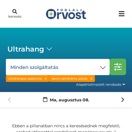
keresés
Ultrahang
Minden szolgáltatás
ultrahangos szakorvos
down-szindróma szűrés
Ma,
augusztus 08.
Ebben a pillanatban nincs a keresésednek megfelelő,